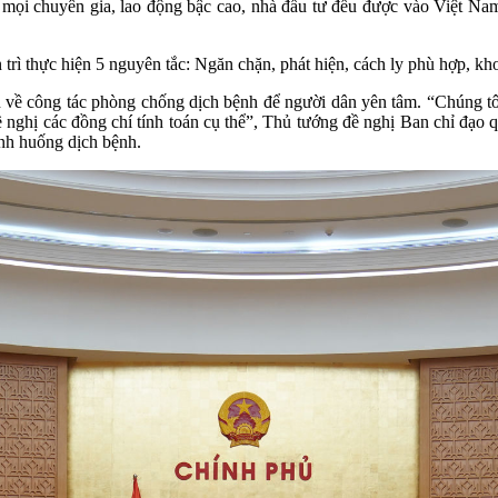
ọi chuyên gia, lao động bậc cao, nhà đầu tư đều được vào Việt Nam 
 trì thực hiện 5 nguyên tắc: Ngăn chặn, phát hiện, cách ly phù hợp, kho
ền về công tác phòng chống dịch bệnh để người dân yên tâm. “Chúng t
 nghị các đồng chí tính toán cụ thể”, Thủ tướng đề nghị Ban chỉ đạo 
ình huống dịch bệnh.