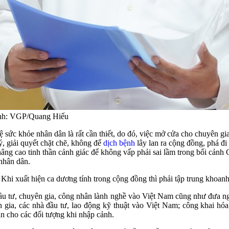
Ảnh: VGP/Quang Hiếu
ệ sức khỏe nhân dân là rất cần thiết, do đó, việc mở cửa cho chuyên g
ý, giải quyết chặt chẽ, không để
dịch bệnh
lây lan ra cộng đồng, phá đi
âng cao tinh thần cảnh giác để không vấp phải sai lầm trong bối cảnh
nhân dân.
i xuất hiện ca dương tính trong cộng đồng thì phải tập trung khoanh v
ầu tư, chuyên gia, công nhân lành nghề vào Việt Nam cũng như đưa n
ên gia, các nhà đầu tư, lao động kỹ thuật vào Việt Nam; công khai hó
n cho các đối tượng khi nhập cảnh.