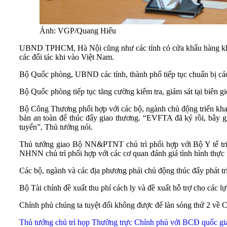
Ảnh: VGP/Quang Hiếu
UBND TPHCM, Hà Nội cũng như các tỉnh có cửa khẩu hàng không 
các đối tác khi vào Việt Nam.
Bộ Quốc phòng, UBND các tỉnh, thành phố tiếp tục chuẩn bị các c
Bộ Quốc phòng tiếp tục tăng cường kiểm tra, giám sát tại biên gi
Bộ Công Thương phối hợp với các bộ, ngành chủ động triển khai c
bản an toàn để thúc đẩy giao thương. “EVFTA đã ký rồi, bây giờ
tuyến”, Thủ tướng nói.
Thủ tướng giao Bộ NN&PTNT chủ trì phối hợp với Bộ Y tế tr
NHNN chủ trì phối hợp với các cơ quan đánh giá tình hình thực 
Các bộ, ngành và các địa phương phải chủ động thúc đẩy phát tri
Bộ Tài chính đề xuất thu phí cách ly và đề xuất hỗ trợ cho các lự
Chính phủ chúng ta tuyệt đối không được để làn sóng thứ 2 về C
Thủ tướng chủ trì họp Thường trực Chính phủ với BCĐ quốc gi