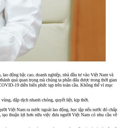
ia, lao động bậc cao, doanh nghiệp, nhà đầu tư vào Việt Nam và
 thành quả quan trọng mà chúng ta phấn đấu được trong thời gian
 COVID-19 diễn biến phức tạp trên toàn cầu. Không thể vì mục
ùng, dập dịch nhanh chóng, quyết liệt, kịp thời.
gười Việt Nam ra nước ngoài lao động, học tập nếu nước đó chấp
a, tạo thuận lợi hơn nữa việc đưa người Việt Nam có nhu cầu về