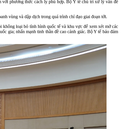
với phương thức cách ly phù hợp. Bộ Y tế chủ trì xử lý vấn đề
anh vùng và dập dịch trong quá trình chỉ đạo giai đoạn tới.
ôi không loại bỏ tình hình quốc tế và khu vực để xem xét mở các
quốc gia; nhấn mạnh tinh thần đề cao cảnh giác. Bộ Y tế bảo đảm