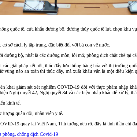
quốc tế, cửa khẩu đường bộ, đường thủy quốc tế lựa chọn khu vực an
ơ sở cách ly tập trung, đặc biệt đối với bà con về nước.
ới đường bộ, nhất là các đường mòn, lối mở, phòng dịch chặt chẽ tại các
ác giải pháp kết nối, thúc đẩy lưu thông hàng hóa với thị trường quốc 
 vùng nào an toàn thì thúc đẩy, mà xuất khẩu vẫn là một điều kiện q
iển khai giám sát xét nghiệm COVID-19 đối với thực phẩm nhập k
hiện Nghị quyết 42, Nghị quyết 84 và các biện pháp khác để xử lý, th
ển kinh tế.
c lượng quân đội, nhân viên y tế.
OVID-19 quay lại Việt Nam, Thủ tướng nêu rõ, đây là tinh thần chỉ đạo
a phòng, chống dịch Covid-19