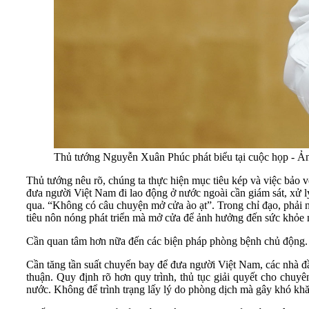
Thủ tướng Nguyễn Xuân Phúc phát biểu tại cuộc họp - 
Thủ tướng nêu rõ, chúng ta thực hiện mục tiêu kép và việc bảo v
đưa người Việt Nam đi lao động ở nước ngoài cần giám sát, xử l
qua. “Không có câu chuyện mở cửa ào ạt”. Trong chỉ đạo, phải n
tiêu nôn nóng phát triển mà mở cửa để ảnh hưởng đến sức khỏe 
Cần quan tâm hơn nữa đến các biện pháp phòng bệnh chủ động. Kh
Cần tăng tần suất chuyến bay để đưa người Việt Nam, các nhà đ
thuận. Quy định rõ hơn quy trình, thủ tục giải quyết cho chuy
nước. Không để trình trạng lấy lý do phòng dịch mà gây khó khă