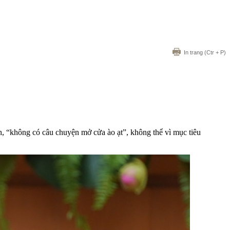
In trang
(Ctr + P)
“không có câu chuyện mở cửa ào ạt”, không thể vì mục tiêu