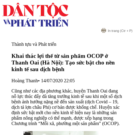
In trang
(Ctr + P)
Thành tựu và Phát triển
Khai thác lợi thế từ sản phẩm OCOP ở
Thanh Oai (Hà Nội): Tạo sức bật cho nền
kinh tế sau dịch bệnh
Hoàng Thanh
•
14/07/2020 22:05
Cũng như các địa phương khác, huyện Thanh Oai đang
nỗ lực thúc đẩy đà tăng trưởng kinh tế sau khi một số dịch
bệnh ảnh hưởng nặng nề đến sản xuất (dịch Covid – 19,
dịch tả lợn châu Phi) cơ bản được khống chế. Huyện xác
định sức bật mới cho nền kinh tế hiện nay là những sản
phẩm nông nghiệp có thế mạnh, được xếp hạng trong
Chương trình “Mỗi xã, phường một sản phẩm” (OCOP).