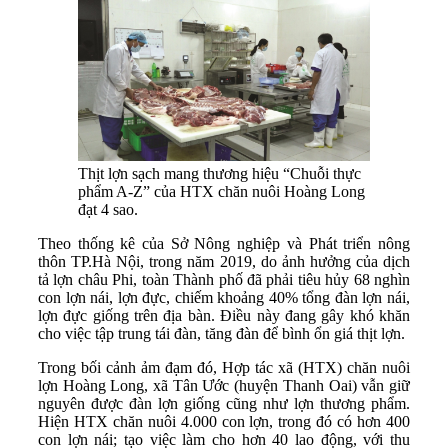
Thịt lợn sạch mang thương hiệu “Chuỗi thực
phẩm A-Z” của HTX chăn nuôi Hoàng Long
đạt 4 sao.
Theo thống kê của Sở Nông nghiệp và Phát triển nông
thôn TP.Hà Nội, trong năm 2019, do ảnh hưởng của dịch
tả lợn châu Phi, toàn Thành phố đã phải tiêu hủy 68 nghìn
con lợn nái, lợn đực, chiếm khoảng 40% tổng đàn lợn nái,
lợn đực giống trên địa bàn. Điều này đang gây khó khăn
cho việc tập trung tái đàn, tăng đàn để bình ổn giá thịt lợn.
Trong bối cảnh ảm đạm đó, Hợp tác xã (HTX) chăn nuôi
lợn Hoàng Long, xã Tân Ước (huyện Thanh Oai) vẫn giữ
nguyên được đàn lợn giống cũng như lợn thương phẩm.
Hiện HTX chăn nuôi 4.000 con lợn, trong đó có hơn 400
con lợn nái; tạo việc làm cho hơn 40 lao động, với thu