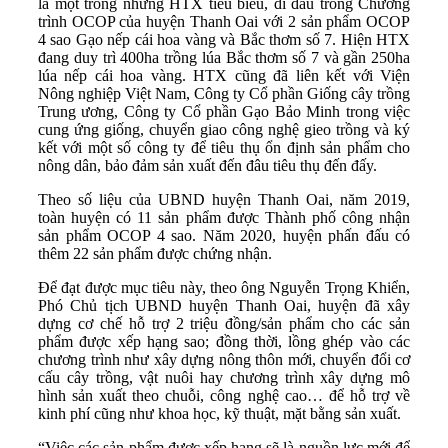
là một trong những HTX tiêu biểu, đi đầu trong Chương
trình OCOP của huyện Thanh Oai với 2 sản phẩm OCOP
4 sao Gạo nếp cái hoa vàng và Bắc thơm số 7. Hiện HTX
đang duy trì 400ha trồng lúa Bắc thơm số 7 và gần 250ha
lúa nếp cái hoa vàng. HTX cũng đã liên kết với Viện
Nông nghiệp Việt Nam, Công ty Cổ phần Giống cây trồng
Trung ương, Công ty Cổ phần Gạo Bảo Minh trong việc
cung ứng giống, chuyển giao công nghệ gieo trồng và ký
kết với một số công ty để tiêu thụ ổn định sản phẩm cho
nông dân, bảo đảm sản xuất đến đâu tiêu thụ đến đấy.
Theo số liệu của UBND huyện Thanh Oai, năm 2019,
toàn huyện có 11 sản phẩm được Thành phố công nhận
sản phẩm OCOP 4 sao. Năm 2020, huyện phấn đấu có
thêm 22 sản phẩm được chứng nhận.
Để đạt được mục tiêu này, theo ông Nguyễn Trọng Khiển,
Phó Chủ tịch UBND huyện Thanh Oai, huyện đã xây
dựng cơ chế hỗ trợ 2 triệu đồng/sản phẩm cho các sản
phẩm được xếp hạng sao; đồng thời, lồng ghép vào các
chương trình như xây dựng nông thôn mới, chuyển đổi cơ
cấu cây trồng, vật nuôi hay chương trình xây dựng mô
hình sản xuất theo chuỗi, công nghệ cao… để hỗ trợ về
kinh phí cũng như khoa học, kỹ thuật, mặt bằng sản xuất.
“Việc các sản phẩm được xếp hạng sẽ là nguồn lực mới để