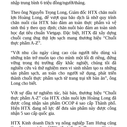
nhập trung bình 6 triệu đồng/người/tháng.
Theo ông Nguyễn Trọng Long, Giám đốc HTX chăn nuôi
lợn Hoàng Long, để vượt qua bão dịch là nhờ quy trình
chăn nuôi của HTX bảo đảm an toàn thực phẩm và vệ
sinh thú y theo quy định; chăn nuôi bảo đảm an toàn sinh
học đạt tiêu chuẩn Vietgap. Đặc biệt, HTX đã xây dựng
chuỗi cung ứng thịt lợn sạch mang thương hiệu “Chuỗi
thực phẩm A-Z”.
“Với nhu cầu ngày càng cao của người tiêu dùng và
những trăn trở muốn tạo cho mình một lối đi riêng, đứng
vững trong thị trường đầy khắc nghiệt, chúng tôi đã
nghiên cứu và thử nghiệm men vi sinh nhằm tạo ra những
sản phẩm sạch, an toàn cho người sử dụng, phát triển
thành chuỗi thực phẩm sạch từ trang trại tới bàn ăn”, ông
Long cho biết.
Với sự đầu tư nghiêm túc, bài bản, thương hiệu “Chuỗi
thực phẩm A-Z” của HTX chăn nuôi lợn Hoàng Long đã
được công nhận sản phẩm OCOP 4 sao cấp Thành phố.
Hiện HTX đang nỗ lực để đưa sản phẩm này được công
nhận 5 sao cấp quốc gia.
HTX Kinh doanh Dịch vụ nông nghiệp Tam Hưng cũng