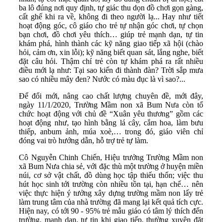
ba lô đúng nơi quy định, tự giác thu dọn đồ chơi gọn gàng,
cất ghế khi ra về, không đi theo người lạ... Hay như tiết
hoạt động góc, cô giáo cho trẻ tự nhận góc chơi, tự chọn
bạn chơi, đồ chơi yêu thích… giúp trẻ mạnh dạn, tự tin
khám phá, hình thành các kỹ năng giao tiếp xã hội (chào
hỏi, cảm ơn, xin lỗi); kỹ năng biết quan sát, lắng nghe, biết
đặt câu hỏi. Thậm chí trẻ còn tự khám phá ra rất nhiều
điều mới lạ như: Tại sao kiến đi thành đàn? Trời sắp mưa
sao có nhiều mây đen? Nước có màu đục là vì sao?...
Để đổi mới, nâng cao chất lượng chuyên đề, mới đây,
ngày 11/1/2020, Trường Mầm non xã Bum Nưa còn tổ
chức hoạt động với chủ đề “Xuân yêu thương” gồm các
hoạt động như, tạo hình bằng lá cây, cắm hoa, làm bưu
thiếp, anbum ảnh, múa xoè,… trong đó, giáo viên chỉ
đóng vai trò hướng dẫn, hỗ trợ trẻ tự làm.
Cô Nguyễn Chinh Chiến, Hiệu trưởng Trường Mầm non
xã Bum Nưa chia sẻ, với đặc thù một trường ở huyện miền
núi, cơ sở vật chất, đồ dùng học tập thiếu thốn; việc thu
hút học sinh tới trường còn nhiều tồn tại, hạn chế… nên
việc thực hiện ý tưởng xây dựng trường mầm non lấy trẻ
làm trung tâm của nhà trường đã mang lại kết quả tích cực.
Hiện nay, có tới 90 - 95% trẻ mẫu giáo có tâm lý thích đến
trường, mạnh dạn, tự tin khi giao tiếp, thường xuyên đặt