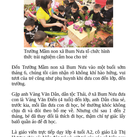
Trường Mầm non xã Bum Nưa tổ chức hình
thức trải nghiệm cắm hoa cho trẻ
Đến Trường Mầm non xã Bum Nưa vào một buổi sớm
tháng 6, chúng tôi cảm nhận rõ không khí hào hứng, vui
tươi của trẻ cũng như phụ huynh khi đưa con đến lớp, đến
trường.
Gặp anh Vàng Văn Dân, dân tộc Thái, ở xã Bum Nưa đưa
con là Vàng Văn Điển (4 tuổi) đến lớp, anh Dân chia sẻ,
trước kia, mỗi lần đưa con đi học, bé thường khóc không
chịu đi và đòi theo bố mẹ về. Nhưng chỉ sau 1 đến 2
tháng, bé đã thay đổi là thích đi học, thậm chí tự giác lấy
balô quần áo để đi học.
Là giáo viên trực tiếp dạy lớp 4 tuổi A2, cô giáo Lù Thị