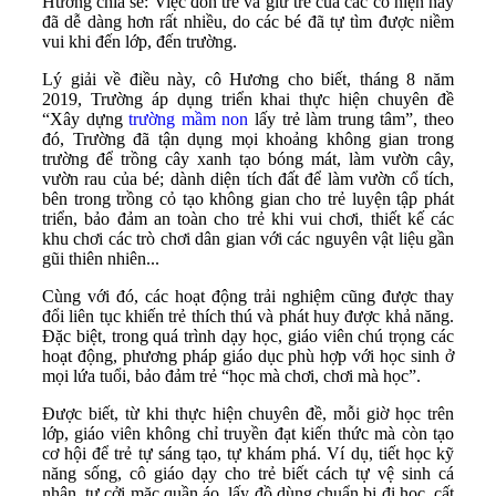
Hương chia sẻ: Việc đón trẻ và giữ trẻ của các cô hiện nay
đã dễ dàng hơn rất nhiều, do các bé đã tự tìm được niềm
vui khi đến lớp, đến trường.
Lý giải về điều này, cô Hương cho biết, tháng 8 năm
2019, Trường áp dụng triển khai thực hiện chuyên đề
“Xây dựng
trường mầm non
lấy trẻ làm trung tâm”, theo
đó, Trường đã tận dụng mọi khoảng không gian trong
trường để trồng cây xanh tạo bóng mát, làm vườn cây,
vườn rau của bé; dành diện tích đất để làm vườn cổ tích,
bên trong trồng cỏ tạo không gian cho trẻ luyện tập phát
triển, bảo đảm an toàn cho trẻ khi vui chơi, thiết kế các
khu chơi các trò chơi dân gian với các nguyên vật liệu gần
gũi thiên nhiên...
Cùng với đó, các hoạt động trải nghiệm cũng được thay
đổi liên tục khiến trẻ thích thú và phát huy được khả năng.
Đặc biệt, trong quá trình dạy học, giáo viên chú trọng các
hoạt động, phương pháp giáo dục phù hợp với học sinh ở
mọi lứa tuổi, bảo đảm trẻ “học mà chơi, chơi mà học”.
Được biết, từ khi thực hiện chuyên đề, mỗi giờ học trên
lớp, giáo viên không chỉ truyền đạt kiến thức mà còn tạo
cơ hội để trẻ tự sáng tạo, tự khám phá. Ví dụ, tiết học kỹ
năng sống, cô giáo dạy cho trẻ biết cách tự vệ sinh cá
nhân, tự cởi mặc quần áo, lấy đồ dùng chuẩn bị đi học, cất