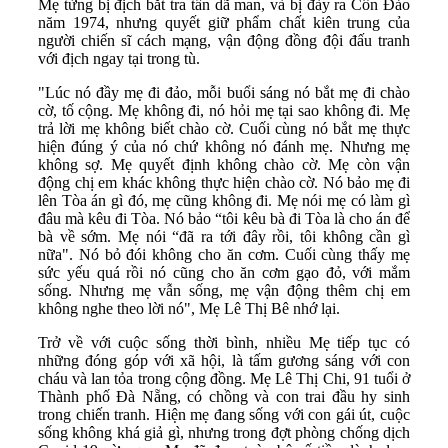
Mẹ từng bị địch bắt tra tấn dã man, và bị đày ra Côn Đảo
năm 1974, nhưng quyết giữ phẩm chất kiên trung của
người chiến sĩ cách mạng, vận động đồng đội đấu tranh
với địch ngay tại trong tù.
"Lúc nó đầy mẹ đi đảo, mỗi buổi sáng nó bắt mẹ đi chào
cờ, tố cộng. Mẹ không đi, nó hỏi mẹ tại sao không đi. Mẹ
trả lời mẹ không biết chào cờ. Cuối cùng nó bắt mẹ thực
hiện đúng ý của nó chứ không nó đánh mẹ. Nhưng mẹ
không sợ. Mẹ quyết định không chào cờ. Mẹ còn vận
động chị em khác không thực hiện chào cờ. Nó bảo mẹ đi
lên Tòa án gì đó, mẹ cũng không đi. Mẹ nói mẹ có làm gì
đâu mà kêu đi Tòa. Nó bảo “tôi kêu bà đi Tòa là cho án để
bà về sớm. Mẹ nói “đã ra tới đây rồi, tôi không cần gì
nữa". Nó bỏ đói không cho ăn cơm. Cuối cùng thấy mẹ
sức yếu quá rồi nó cũng cho ăn cơm gạo đỏ, với mắm
sống. Nhưng mẹ vẫn sống, mẹ vận động thêm chị em
không nghe theo lời nó", Mẹ Lê Thị Bê nhớ lại.
Trở về với cuộc sống thời bình, nhiều Mẹ tiếp tục có
những đóng góp với xã hội, là tấm gương sáng với con
cháu và lan tỏa trong cộng đồng. Mẹ Lê Thị Chi, 91 tuổi ở
Thành phố Đà Nẵng, có chồng và con trai đầu hy sinh
trong chiến tranh. Hiện mẹ đang sống với con gái út, cuộc
sống không khá giả gì, nhưng trong đợt phòng chống dịch