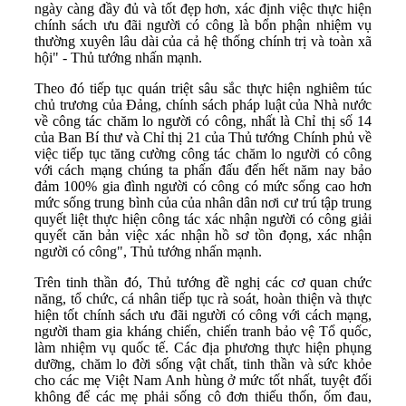
ngày càng đầy đủ và tốt đẹp hơn, xác định việc thực hiện
chính sách ưu đãi người có công là bổn phận nhiệm vụ
thường xuyên lâu dài của cả hệ thống chính trị và toàn xã
hội" - Thủ tướng nhấn mạnh.
Theo đó tiếp tục quán triệt sâu sắc thực hiện nghiêm túc
chủ trương của Đảng, chính sách pháp luật của Nhà nước
về công tác chăm lo người có công, nhất là Chỉ thị số 14
của Ban Bí thư và Chỉ thị 21 của Thủ tướng Chính phủ về
việc tiếp tục tăng cường công tác chăm lo người có công
với cách mạng chúng ta phấn đấu đến hết năm nay bảo
đảm 100% gia đình người có công có mức sống cao hơn
mức sống trung bình của của nhân dân nơi cư trú tập trung
quyết liệt thực hiện công tác xác nhận người có công giải
quyết căn bản việc xác nhận hồ sơ tồn đọng, xác nhận
người có công", Thủ tướng nhấn mạnh.
Trên tinh thần đó, Thủ tướng đề nghị các cơ quan chức
năng, tổ chức, cá nhân tiếp tục rà soát, hoàn thiện và thực
hiện tốt chính sách ưu đãi người có công với cách mạng,
người tham gia kháng chiến, chiến tranh bảo vệ Tổ quốc,
làm nhiệm vụ quốc tế. Các địa phương thực hiện phụng
dưỡng, chăm lo đời sống vật chất, tinh thần và sức khỏe
cho các mẹ Việt Nam Anh hùng ở mức tốt nhất, tuyệt đối
không để các mẹ phải sống cô đơn thiếu thốn, ốm đau,