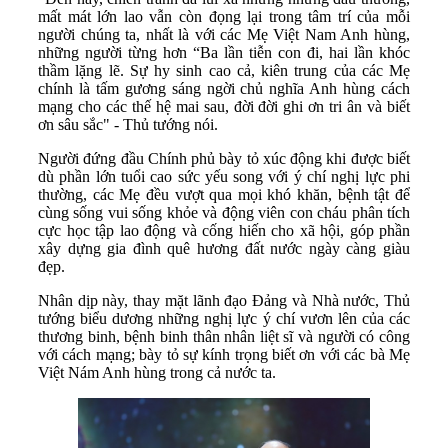
mất mát lớn lao vẫn còn đọng lại trong tâm trí của mỗi
người chúng ta, nhất là với các Mẹ Việt Nam Anh hùng,
những người từng hơn “Ba lần tiễn con đi, hai lần khóc
thầm lặng lẽ. Sự hy sinh cao cả, kiên trung của các Mẹ
chính là tấm gương sáng ngời chủ nghĩa Anh hùng cách
mạng cho các thế hệ mai sau, đời đời ghi ơn tri ân và biết
ơn sâu sắc" - Thủ tướng nói.
Người đứng đầu Chính phủ bày tỏ xúc động khi được biết
dù phần lớn tuổi cao sức yếu song với ý chí nghị lực phi
thường, các Mẹ đều vượt qua mọi khó khăn, bệnh tật để
cùng sống vui sống khỏe và động viên con cháu phân tích
cực học tập lao động và cống hiến cho xã hội, góp phần
xây dựng gia đình quê hương đất nước ngày càng giàu
đẹp.
Nhân dịp này, thay mặt lãnh đạo Đảng và Nhà nước, Thủ
tướng biểu dương những nghị lực ý chí vươn lên của các
thương binh, bệnh binh thân nhân liệt sĩ và người có công
với cách mạng; bày tỏ sự kính trọng biết ơn với các bà Mẹ
Việt Nám Anh hùng trong cả nước ta.