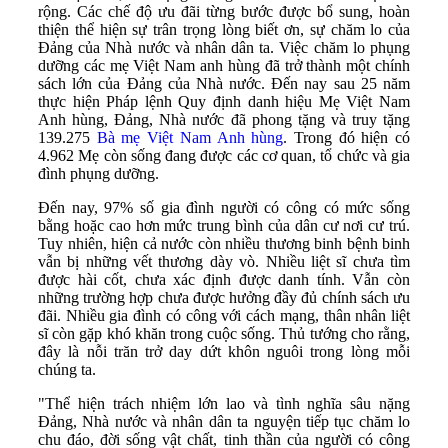
rộng. Các chế độ ưu đãi từng bước được bổ sung, hoàn
thiện thể hiện sự trân trọng lòng biết ơn, sự chăm lo của
Đảng của Nhà nước và nhân dân ta. Việc chăm lo phụng
dưỡng các mẹ Việt Nam anh hùng đã trở thành một chính
sách lớn của Đảng của Nhà nước. Đến nay sau 25 năm
thực hiện Pháp lệnh Quy định danh hiệu Mẹ Việt Nam
Anh hùng, Đảng, Nhà nước đã phong tặng và truy tặng
139.275
Bà mẹ Việt Nam Anh hùng
. Trong đó hiện có
4.962 Mẹ còn sống đang được các cơ quan, tổ chức và gia
đình phụng dưỡng.
Đến nay, 97% số gia đình người có công có mức sống
bằng hoặc cao hơn mức trung bình của dân cư nơi cư trú.
Tuy nhiên, hiện cả nước còn nhiều thương binh bệnh binh
vẫn bị những vết thương dày vò. Nhiều liệt sĩ chưa tìm
được hài cốt, chưa xác định được danh tính. Vẫn còn
những trường hợp chưa được hưởng đầy đủ chính sách ưu
đãi. Nhiều gia đình có công với cách mạng, thân nhân liệt
sĩ còn gặp khó khăn trong cuộc sống. Thủ tướng cho rằng,
đây là nỗi trăn trở day dứt khôn nguôi trong lòng mỗi
chúng ta.
"Thể hiện trách nhiệm lớn lao và tình nghĩa sâu nặng
Đảng, Nhà nước và nhân dân ta nguyện tiếp tục chăm lo
chu đáo, đời sống vật chất, tinh thần của người có công