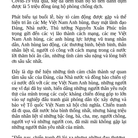
Covid-19 vừa qua, Mẹ đã đem toàn bộ số tiền dành dụm
được là 5 triệu đồng ủng hộ phòng chống dịch.
Phát biểu tại buổi lễ, bày tỏ cảm động được gặp và thể
hiện tri ân các Mẹ Việt Nam Anh hùng, thay mặt lãnh đạo
Đảng, Nhà nước, Thủ tướng Nguyễn Xuân Phúc trân
trọng gửi đến các vị lão thành cách mạng, các mẹ Việt
Nam Anh hùng, các anh hùng lực lượng vũ trang nhân
dân, Anh hùng lao động, các thương binh, bệnh binh, thân
nhân liệt sĩ, người có công với cách mạng trong cả nước
lời thăm hỏi ân cần, những tình cảm sâu nặng và lòng biết
ơn sâu sắc nhất.
Đây là dịp thể hiện những tình cảm chân thành sự quan
tâm sâu sắc của Đảng, của Nhà nước và đồng bào chiến sỹ
cả nước đối với các mẹ Việt Nam Anh hùng, những người
mẹ vĩ đại đã hy sinh, hiến dâng những người thân yêu ruột
thịt của mình trong các cuộc kháng chiến đóng góp to lớn
vào sự nghiệp đấu tranh giải phóng dân tộc xây dựng và
bảo vệ Tổ quốc Việt Nam xã hội chủ nghĩa. Chiến tranh
đã đi qua, đất nước hòa bình thống nhất, nhưng hàng triệu
thân nhân liệt sĩ những bậc ông, bà, cha, mẹ, người chồng,
người vợ và những người con, đã mãi mãi không gặp lại
những người thân yêu nhất của mình.
"Đến nay, chiến tranh đã lùi xa nhưng những đau thương,