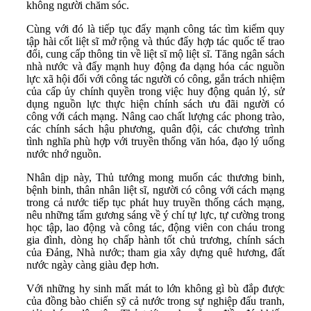
không người chăm sóc.
Cùng với đó là tiếp tục đẩy mạnh công tác tìm kiếm quy
tập hài cốt liệt sĩ mở rộng và thúc đẩy hợp tác quốc tế trao
đổi, cung cấp thông tin về liệt sĩ mộ liệt sĩ. Tăng ngân sách
nhà nước và đẩy mạnh huy động đa dạng hóa các nguồn
lực xã hội đối với công tác người có công, gắn trách nhiệm
của cấp ủy chính quyền trong việc huy động quản lý, sử
dụng nguồn lực thực hiện chính sách ưu đãi người có
công với cách mạng. Nâng cao chất lượng các phong trào,
các chính sách hậu phương, quân đội, các chương trình
tình nghĩa phù hợp với truyền thống văn hóa, đạo lý uống
nước nhớ nguồn.
Nhân dịp này, Thủ tướng mong muốn các thương binh,
bệnh binh, thân nhân liệt sĩ, người có công với cách mạng
trong cả nước tiếp tục phát huy truyền thống cách mạng,
nêu những tấm gương sáng về ý chí tự lực, tự cường trong
học tập, lao động và công tác, động viên con cháu trong
gia đình, dòng họ chấp hành tốt chủ trương, chính sách
của Đảng, Nhà nước; tham gia xây dựng quê hương, đất
nước ngày càng giàu đẹp hơn.
Với những hy sinh mất mát to lớn không gì bù đắp được
của đồng bào chiến sỹ cả nước trong sự nghiệp đấu tranh,