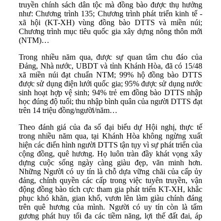
truyền chính sách dân tộc mà đồng bào được thụ hưởng
như: Chương trình 135; Chương trình phát triển kinh tế -
xã hội (KT-XH) vùng đồng bào DTTS và miền núi;
Chương trình mục tiêu quốc gia xây dựng nông thôn mới
(NTM)…
Trong nhiều năm qua, được sự quan tâm chu đáo của
Đảng, Nhà nước, UBDT và tỉnh Khánh Hòa, đã có 15/48
xã miền núi đạt chuẩn NTM; 99% hộ đồng bào DTTS
được sử dụng điện lưới quốc gia; 95% được sử dụng nước
sinh hoạt hợp vệ sinh; 94% trẻ em đồng bào DTTS nhập
học đúng độ tuổi; thu nhập bình quân của người DTTS đạt
trên 14 triệu đồng/người/năm…
Theo đánh giá của đa số đại biểu dự Hội nghị, thực tế
trong nhiều năm qua, tại Khánh Hòa không ngừng xuất
hiện các điển hình người DTTS tận tụy vì sự phát triển của
cộng đồng, quê hương. Họ luôn tràn đầy khát vọng xây
dựng cuộc sống ngày càng giàu đẹp, văn minh hơn.
Những Người có uy tín là chỗ dựa vững chãi của cấp ủy
đảng, chính quyền các cấp trong việc tuyên truyền, vận
động đồng bào tích cực tham gia phát triển KT-XH, khắc
phục khó khăn, gian khổ, vươn lên làm giàu chính đáng
trên quê hương của mình. Người có uy tín còn là tấm
gương phát huy tối đa các tiềm năng, lợi thế đất đai, áp