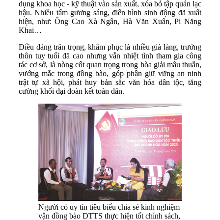
dụng khoa học - kỹ thuật vào sản xuất, xóa bỏ tập quán lạc
hậu. Nhiều tấm gương sáng, điển hình sinh động đã xuất
hiện, như: Ông Cao Xà Ngân, Hà Văn Xuân, Pi Năng
Khai…
Điều đáng trân trọng, khâm phục là nhiều già làng, trưởng
thôn tuy tuổi đã cao nhưng vẫn nhiệt tình tham gia công
tác cơ sở, là nòng cốt quan trọng trong hòa giải mâu thuẫn,
vướng mắc trong đồng bào, góp phần giữ vững an ninh
trật tự xã hội, phát huy bản sắc văn hóa dân tộc, tăng
cường khối đại đoàn kết toàn dân.
Người có uy tín tiêu biểu chia sẻ kinh nghiệm
vận đồng bào DTTS thực hiện tốt chính sách,