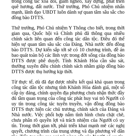
trong công tác xóa đói, giảm nghèo, xây dựng, phát triển
quê hương, đất nước. Thứ trưởng, Phó Chủ nhiệm nhấn
mạnh, lãnh đạo UBDT luôn dành sự quan tâm sâu sắc cho
đồng bào DTTS.
Thứ trưởng, Phó Chủ nhiệm Y Thông cho biết, trong thời
gian qua, Quốc hội và Chính phủ đã thông qua nhiều
chính sách liên quan đến công tác dân tộc. Điều đó thể
hiện sự quan tâm sâu sắc của Đảng, Nhà nước đến đồng
bào DTTS. Dự kiến sắp tới sẽ có 10 chương trình, đề án
bao quát toàn bộ các lĩnh vực trong đời sống của đồng bào
DTTS được phê duyệt. Tỉnh Khánh Hòa cần sâu sát,
thường xuyên điều chỉnh chính sách nhằm giúp đồng bào
DTTS được thụ hưởng kịp thời.
Từ thực tế, dù đã đạt được nhiều kết quả khả quan trong
công tác dân tộc nhưng tỉnh Khánh Hòa đánh giá, một số
cấp ủy đảng, chính quyền địa phương chưa nhận thức đầy
đủ tầm quan trọng của công tác phát huy vai trò Người có
uy tín trong công tác tuyên truyền, vận đồng đồng bào
DTTS thực hiện các chủ trương, chính sách của Đảng và
Nhà nước. Việc phối hợp nắm tình hình chưa chặt chẽ,
chưa phân rõ quyền lợi và trách nhiệm của Người có uy
tín. Trong thời gian tới, phải triển khai mạnh mẽ các nghị
quyết, chương trình của trung ương và địa phương về dân