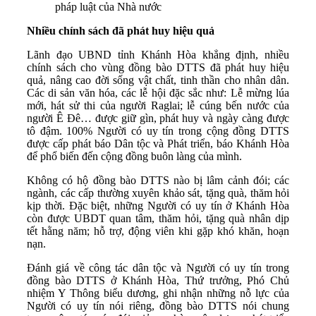
pháp luật của Nhà nước
Nhiều chính sách đã phát huy hiệu quả
Lãnh đạo UBND tỉnh Khánh Hòa khẳng định, nhiều
chính sách cho vùng đồng bào DTTS đã phát huy hiệu
quả, nâng cao đời sống vật chất, tinh thần cho nhân dân.
Các di sản văn hóa, các lễ hội đặc sắc như: Lễ mừng lúa
mới, hát sử thi của người Raglai; lễ cúng bến nước của
người Ê Đê… được giữ gìn, phát huy và ngày càng được
tô đậm. 100% Người có uy tín trong cộng đồng DTTS
được cấp phát báo Dân tộc và Phát triển, báo Khánh Hòa
để phổ biến đến cộng đồng buôn làng của mình.
Không có hộ đồng bào DTTS nào bị lâm cảnh đói; các
ngành, các cấp thường xuyên khảo sát, tặng quà, thăm hỏi
kịp thời. Đặc biệt, những Người có uy tín ở Khánh Hòa
còn được UBDT quan tâm, thăm hỏi, tặng quà nhân dịp
tết hằng năm; hỗ trợ, động viên khi gặp khó khăn, hoạn
nạn.
Đánh giá về công tác dân tộc và Người có uy tín trong
đồng bào DTTS ở Khánh Hòa, Thứ trưởng, Phó Chủ
nhiệm Y Thông biểu dương, ghi nhận những nỗ lực của
Người có uy tín nói riêng, đồng bào DTTS nói chung