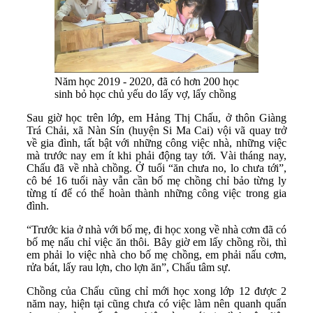
Năm học 2019 - 2020, đã có hơn 200 học
sinh bỏ học chủ yếu do lấy vợ, lấy chồng
Sau giờ học trên lớp, em Hảng Thị Chấu, ở thôn Giàng
Trá Chải, xã Nàn Sín (huyện Si Ma Cai) vội vã quay trở
về gia đình, tất bật với những công việc nhà, những việc
mà trước nay em ít khi phải động tay tới. Vài tháng nay,
Chấu đã về nhà chồng. Ở tuổi “ăn chưa no, lo chưa tới”,
cô bé 16 tuổi này vẫn cần bố mẹ chồng chỉ bảo từng ly
từng tí để có thể hoàn thành những công việc trong gia
đình.
“Trước kia ở nhà với bố mẹ, đi học xong về nhà cơm đã có
bố mẹ nấu chỉ việc ăn thôi. Bây giờ em lấy chồng rồi, thì
em phải lo việc nhà cho bố mẹ chồng, em phải nấu cơm,
rửa bát, lấy rau lợn, cho lợn ăn”, Chấu tâm sự.
Chồng của Chấu cũng chỉ mới học xong lớp 12 được 2
năm nay, hiện tại cũng chưa có việc làm nên quanh quẩn