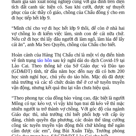
tham gia sản xuất nông nghiệp cùng với gia đình trên diện
tích đất canh tác hiện có. Sau khi cưới, được sự thuyết
phục của các thầy cô giáo, chồng của Chấu đồng ý cho em
đi học tiếp hết lớp 9.
“Mình chỉ cho vợ đi học hết lớp 9 thôi, để còn ở nhà hai
vợ chồng lo đi kiếm việc làm, sinh con đẻ cái nữa chứ.
Nếu cứ đi học thì lấy đâu người đi làm ngô, làm lúa để lấy
cái ăn”, anh Ma Seo Quyền, chồng của Chấu cho biết.
Hoàn cảnh của Hảng Thị Chấu chỉ là một ví dụ điển hình
về tình trạng
tảo hôn
sau kỳ nghỉ dài do dịch Covid-19 tại
Lào Cai. Theo thống kê của Sở Giáo dục và Đào tạo
(GD&ĐT) tỉnh, từ đầu năm học đến nay đã có hơn 200
học sinh nghỉ học, chủ yếu do tảo hôn. Mặc dù đã được
nhà trường và các tổ chức đoàn thể ở cơ sở tuyên truyền
vận động, nhưng kết quả thu lại vẫn chưa hiệu quả.
“Theo phong tục của đồng bào vùng cao, đặc biệt là người
Mông có tục kéo vợ, vì vậy khi bạn trai đã kéo về thì mặc
nhiên người ta trở thành vợ chồng. Với góc độ của ngành
Giáo dục thì, nhà trường chỉ biết phối hợp với cấp ủy
đảng, chính quyền địa phương, các đoàn thể tăng cường
công tác tuyên truyền vận động thôi chứ không thể ngăn
cấm được các em”, ông Bùi Xuân Tiệp, Trưởng phòng