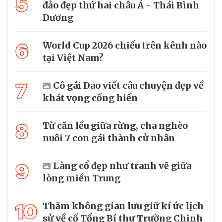
5
đảo đẹp thứ hai châu Á - Thái Bình
Dương
6
World Cup 2026 chiếu trên kênh nào
tại Việt Nam?
7
Cô gái Dao viết câu chuyện đẹp về
khát vọng cống hiến
8
Từ căn lều giữa rừng, cha nghèo
nuôi 7 con gái thành cử nhân
9
Làng cổ đẹp như tranh vẽ giữa
lòng miền Trung
10
Thăm không gian lưu giữ kí ức lịch
sử về cố Tổng Bí thư Trường Chinh