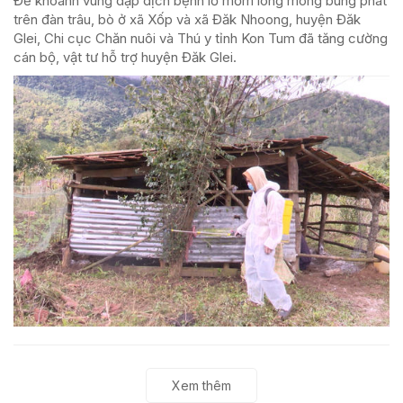
Để khoanh vùng dập dịch bệnh lở mồm long móng bùng phát
trên đàn trâu, bò ở xã Xốp và xã Đăk Nhoong, huyện Đăk
Glei, Chi cục Chăn nuôi và Thú y tỉnh Kon Tum đã tăng cường
cán bộ, vật tư hỗ trợ huyện Đăk Glei.
Xem thêm