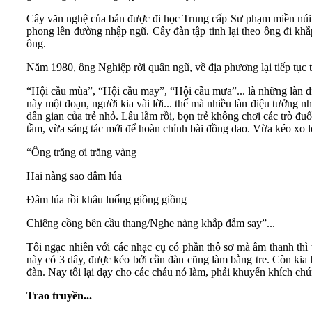
Cây văn nghệ của bản được đi học Trung cấp Sư phạm miền núi.
phong lên đường nhập ngũ. Cây đàn tập tinh lại theo ông đi kh
ông.
Năm 1980, ông Nghiệp rời quân ngũ, về địa phương lại tiếp tục 
“Hội cầu mùa”, “Hội cầu may”, “Hội cầu mưa”... là những làn đ
này một đoạn, người kia vài lời... thế mà nhiều làn điệu tưởng 
dân gian của trẻ nhỏ. Lâu lắm rồi, bọn trẻ không chơi các trò đu
tầm, vừa sáng tác mới để hoàn chỉnh bài đồng dao. Vừa kéo xo
“Ông trăng ơi trăng vàng
Hai nàng sao đâm lúa
Đâm lúa rồi khâu luống giồng giồng
Chiêng cồng bên cầu thang/Nghe nàng khắp đắm say”...
Tôi ngạc nhiên với các nhạc cụ có phần thô sơ mà âm thanh thì 
này có 3 dây, được kéo bởi cần đàn cũng làm bằng tre. Còn kia 
đàn. Nay tôi lại dạy cho các cháu nó làm, phải khuyến khích ch
Trao truyền...