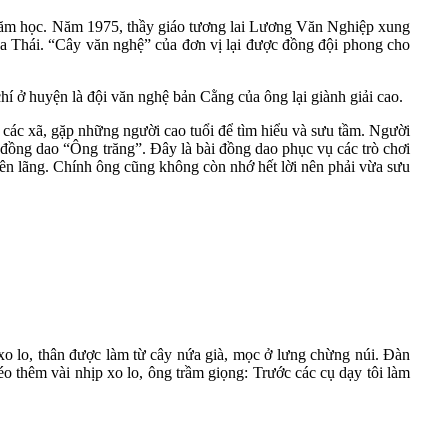
 năm học. Năm 1975, thầy giáo tương lai Lương Văn Nghiệp xung
ca Thái. “Cây văn nghệ” của đơn vị lại được đồng đội phong cho
í ở huyện là đội văn nghệ bản Cằng của ông lại giành giải cao.
các xã, gặp những người cao tuổi để tìm hiểu và sưu tầm. Người
i đồng dao “Ông trăng”. Đây là bài đồng dao phục vụ các trò chơi
 quên lãng. Chính ông cũng không còn nhớ hết lời nên phải vừa sưu
 xo lo, thân được làm từ cây nứa già, mọc ở lưng chừng núi. Đàn
o thêm vài nhịp xo lo, ông trầm giọng: Trước các cụ dạy tôi làm