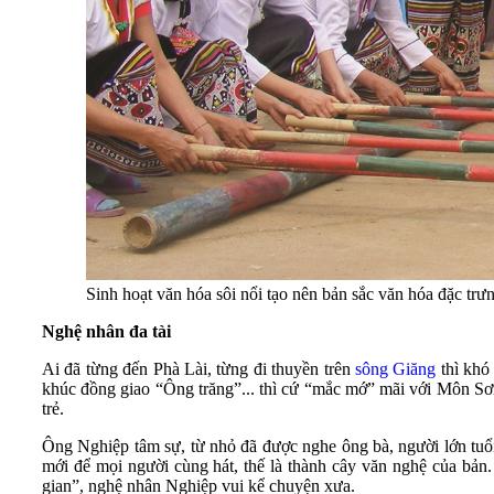
Sinh hoạt văn hóa sôi nổi tạo nên bản sắc văn hóa đặc tr
Nghệ nhân đa tài
Ai đã từng đến Phà Lài, từng đi thuyền trên
sông Giăng
thì khó
khúc đồng giao “Ông trăng”... thì cứ “mắc mớ” mãi với Môn Sơ
trẻ.
Ông Nghiệp tâm sự, từ nhỏ đã được nghe ông bà, người lớn tuổi
mới để mọi người cùng hát, thế là thành cây văn nghệ của bản. 
gian”, nghệ nhân Nghiệp vui kể chuyện xưa.