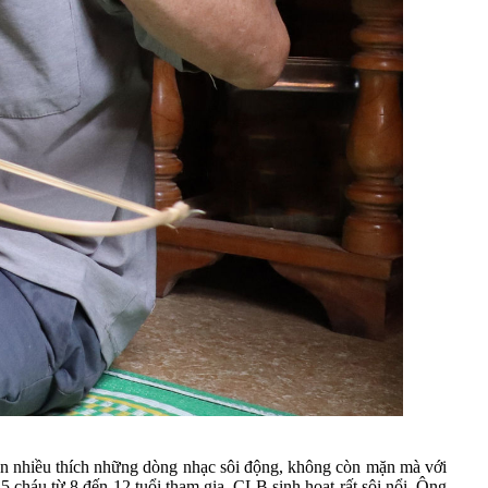
hần nhiều thích những dòng nhạc sôi động, không còn mặn mà với
15 cháu từ 8 đến 12 tuổi tham gia. CLB sinh hoạt rất sôi nổi. Ông