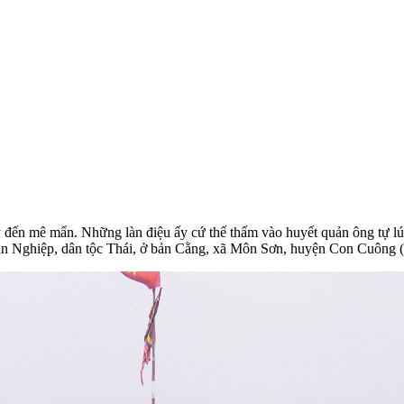
đến mê mẩn. Những làn điệu ấy cứ thế thấm vào huyết quản ông tự lúc n
ăn Nghiệp, dân tộc Thái, ở bản Cằng, xã Môn Sơn, huyện Con Cuông 