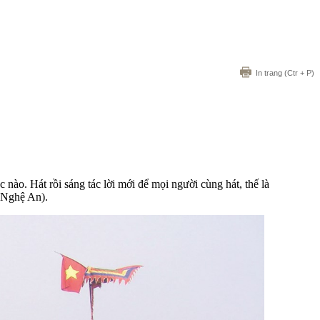
In trang
(Ctr + P)
ào. Hát rồi sáng tác lời mới để mọi người cùng hát, thế là
(Nghệ An).