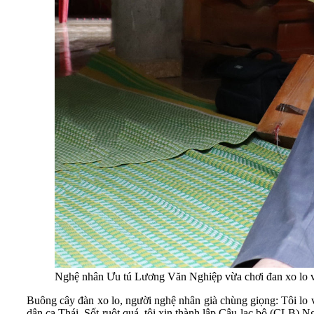
Nghệ nhân Ưu tú Lương Văn Nghiệp vừa chơi đan xo lo vừ
Buông cây đàn xo lo, người nghệ nhân già chùng giọng: Tôi lo 
dân ca Thái. Sốt ruột quá, tôi xin thành lập Câu lạc bộ (CLB) Ng