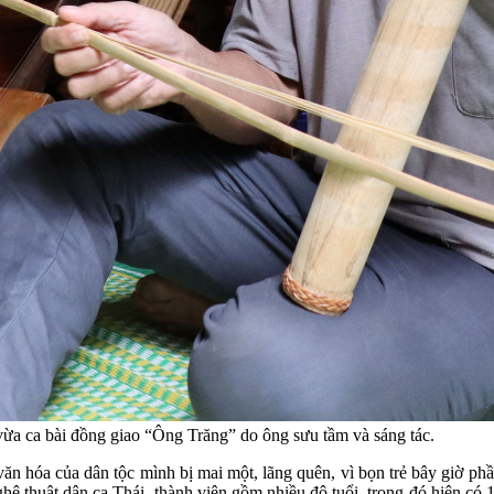
a ca bài đồng giao “Ông Trăng” do ông sưu tầm và sáng tác.
văn hóa của dân tộc mình bị mai một, lãng quên, vì bọn trẻ bây giờ p
hệ thuật dân ca Thái, thành viên gồm nhiều độ tuổi, trong đó hiện có 