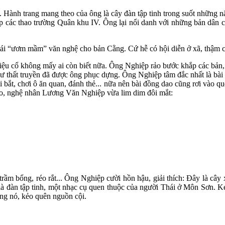
 Hành trang mang theo của ông là cây đàn tập tinh trong suốt những
ắp các thao trường Quân khu IV. Ông lại nổi danh với những bản dân 
tái “ươm mầm” văn nghệ cho bản Cằng. Cứ hễ có hội diễn ở xã, thậm ch
iệu cổ không mấy ai còn biết nữa. Ông Nghiệp rảo bước khắp các bản, 
như thất truyền đã được ông phục dựng. Ông Nghiệp tâm đắc nhất là bà
ổi bắt, chơi ô ăn quan, đánh thẻ... nữa nên bài đồng dao cũng rơi vào
 lo, nghệ nhân Lương Văn Nghiệp vừa lim dim đôi mắt:
trầm bổng, réo rắt... Ông Nghiệp cười hồn hậu, giải thích: Đây là cây
là đàn tập tinh, một nhạc cụ quen thuộc của người Thái ở Môn Sơn. Ké
úng nó, kẻo quên nguồn cội.