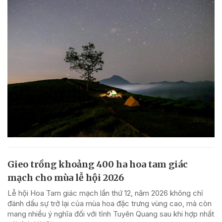
Gieo trồng khoảng 400 ha hoa tam giác
mạch cho mùa lễ hội 2026
Lễ hội Hoa Tam giác mạch lần thứ 12, năm 2026 không chỉ
đánh dấu sự trở lại của mùa hoa đặc trưng vùng cao, mà còn
mang nhiều ý nghĩa đối với tỉnh Tuyên Quang sau khi hợp nhất