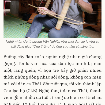
Nghệ nhân Ưu tú Lương Văn Nghiệp vừa chơi đan xo lo vừa ca
bài đồng giao “Ông Trăng” do ông sưu tầm và sáng tác.
Buông cây đàn xo lo, người nghệ nhân già chùng
giọng: Tôi lo văn hóa của dân tộc mình bị mai
một, lãng quên, vì bọn trẻ bây giờ phần nhiều
thích những dòng nhạc sôi động, không còn mặn
mà với dân ca Thái. Sốt ruột quá, tôi xin thành lập
Câu lạc bộ (CLB) Nghệ thuật dân ca Thái, thành
viên gồm nhiều độ tuổi, trong đó hiện có 15 cháu
từ 8 đến 12 tuổi tham gia. CLB sinh hoạt rất sôi