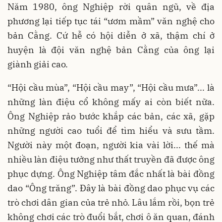
Năm 1980, ông Nghiệp rời quân ngũ, về địa
phương lại tiếp tục tái “ươm mầm” văn nghệ cho
bản Cằng. Cứ hễ có hội diễn ở xã, thậm chí ở
huyện là đội văn nghệ bản Cằng của ông lại
giành giải cao.
“Hội cầu mùa”, “Hội cầu may”, “Hội cầu mưa”... là
những làn điệu cổ không mấy ai còn biết nữa.
Ông Nghiệp rảo bước khắp các bản, các xã, gặp
những người cao tuổi để tìm hiểu và sưu tầm.
Người này một đoạn, người kia vài lời... thế mà
nhiều làn điệu tưởng như thất truyền đã được ông
phục dựng. Ông Nghiệp tâm đắc nhất là bài đồng
dao “Ông trăng”. Đây là bài đồng dao phục vụ các
trò chơi dân gian của trẻ nhỏ. Lâu lắm rồi, bọn trẻ
không chơi các trò đuổi bắt, chơi ô ăn quan, đánh