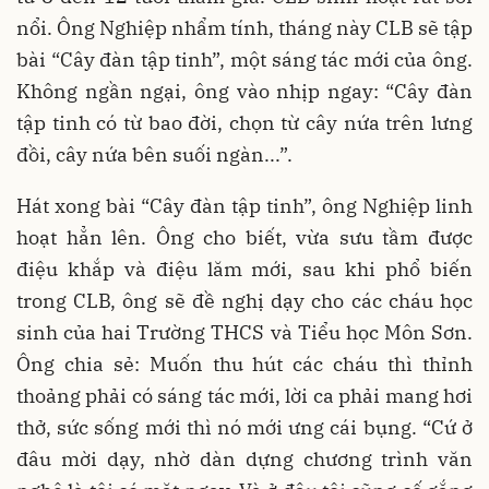
nổi. Ông Nghiệp nhẩm tính, tháng này CLB sẽ tập
bài “Cây đàn tập tinh”, một sáng tác mới của ông.
Không ngần ngại, ông vào nhịp ngay: “Cây đàn
tập tinh có từ bao đời, chọn từ cây nứa trên lưng
đồi, cây nứa bên suối ngàn...”.
Hát xong bài “Cây đàn tập tinh”, ông Nghiệp linh
hoạt hẳn lên. Ông cho biết, vừa sưu tầm được
điệu khắp và điệu lăm mới, sau khi phổ biến
trong CLB, ông sẽ đề nghị dạy cho các cháu học
sinh của hai Trường THCS và Tiểu học Môn Sơn.
Ông chia sẻ: Muốn thu hút các cháu thì thỉnh
thoảng phải có sáng tác mới, lời ca phải mang hơi
thở, sức sống mới thì nó mới ưng cái bụng. “Cứ ở
đâu mời dạy, nhờ dàn dựng chương trình văn