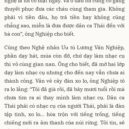
nghệ là tôi có mặt ngay. Và ở đâu tôi cũng cố gắng
thuyết phục đưa các cháu cùng tham gia. Không
phải vì tiền đâu, họ trả tiền hay không cũng
chẳng sao, miễn là đưa được dân ca Thái đến với
bà con”, ông Nghiệp cho biết.
Cũng theo Nghệ nhân Ưu tú Lương Văn Nghiệp,
phần dạy hát, múa còn đỡ, chứ dạy làm nhạc cụ
thì vô cùng gian nan. Ông cho biết, đã mở hai lớp
dạy làm nhạc cụ nhưng cho đến nay vẫn chưa ai
thành công. Vân vê cây đàn xo lo, ông Nghiệp tỏ
ra lo lắng: “Tôi đã già rồi, đã bảy mươi tuổi rồi mà
chưa tìm ra ai thay mình làm nhạc cụ. Dân ca
Thái phải có nhạc cụ của người Thái, phải là đàn
tập tinh, xo lo... hòa trộn với tiếng trống, tiếng
chiêng mới ra âm thanh của núi rừng. Tôi tin, sẽ