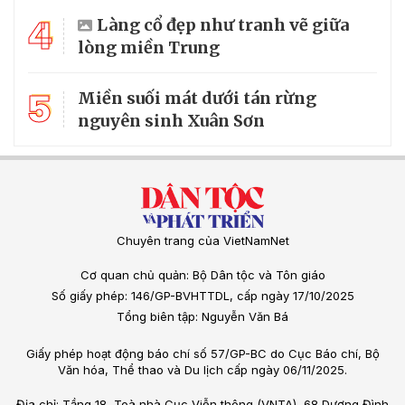
4
Làng cổ đẹp như tranh vẽ giữa
lòng miền Trung
5
Miền suối mát dưới tán rừng
nguyên sinh Xuân Sơn
Chuyên trang của VietNamNet
Cơ quan chủ quản: Bộ Dân tộc và Tôn giáo
Số giấy phép: 146/GP-BVHTTDL, cấp ngày 17/10/2025
Tổng biên tập: Nguyễn Văn Bá
Giấy phép hoạt động báo chí số 57/GP-BC do Cục Báo chí, Bộ
Văn hóa, Thể thao và Du lịch cấp ngày 06/11/2025.
Địa chỉ: Tầng 18, Toà nhà Cục Viễn thông (VNTA), 68 Dương Đình