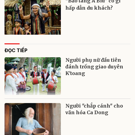
“Bảo tàng A Biu” có gì
hấp dẫn du khách?
ĐỌC TIẾP
Người phụ nữ đầu tiên
đánh trống giao duyên
K'toang
Người "chắp cánh" cho
văn hóa Ca Dong