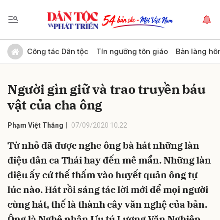
Gửi bình luận
Công tác Dân tộc
Tín ngưỡng tôn giáo
Bản làng hô
Người gìn giữ và trao truyền báu
vật của cha ông
Phạm Việt Thắng
07/09/2020 10:22
Từ nhỏ đã được nghe ông bà hát những làn
Hủy
Gửi
điệu dân ca Thái hay đến mê mẩn. Những làn
điệu ấy cứ thế thấm vào huyết quản ông tự
lúc nào. Hát rồi sáng tác lời mới để mọi người
cùng hát, thế là thành cây văn nghệ của bản.
Ông là Nghệ nhân Ưu tú Lương Văn Nghiệp,