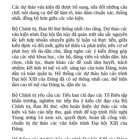
Các dự thảo văn kiện đã được bổ sung, sửa đổi những câu
chữ, nội dung cụ thể để làm rõ, bảo đảm chuẩn xác, thống
nhất, đồng bộ hơn giữa các văn kiện.
Bộ Chính trị, Ban Bí thư thống nhất cho rằng, Dự thảo các
văn kiện trình Đại hội lần này đã quán triệt sâu sắc nguyên
tắc kết hợp nhuần nhuyễn giữa lý luận và thực tiễn, giữa
kiên định và đổi mới, giữa kế thừa và phát triển; trên cơ sở
phát huy tối đa dân chủ, lắng nghe các ý kiến đóng góp
của các nhà khoa học, cán bộ, đảng viên và nhân dân; lựa
chọn, chắt lọc, tham khảo các đề xuất tâm huyết, trách
nhiệm; kết tinh trí tuệ và sức sáng tạo của toàn Đảng, toàn
dân và toàn quân ta. Hệ thống các dự thảo báo cáo trình
Đại hội XIII của Đảng đã có sự thống nhất cao, thể hiện
tầm cao trí tuệ của Đảng ta, dân tộc ta.
Bộ Chính trị yêu cầu các Tiểu ban chỉ đạo các Tổ Biên tập
khẩn trương, nghiêm túc tiếp thu ý kiến chỉ đạo của Bộ
Chính trị, Ban Bí thư, sớm hoàn thiện dự thảo các văn
kiện và báo cáo tiếp thu, giải trình để kịp trình Hội nghị
Trung ương 14 xem xét, quyết định, hoàn tất công việc
chuẩn bị dự thảo các văn kiện trình Đại hội XIII của
Đảng.