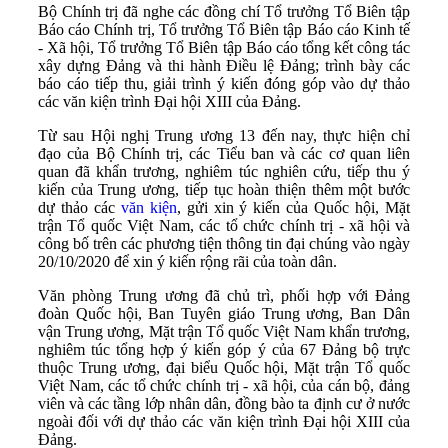
Bộ Chính trị đã nghe các đồng chí Tổ trưởng Tổ Biên tập
Báo cáo Chính trị, Tổ trưởng Tổ Biên tập Báo cáo Kinh tế
- Xã hội, Tổ trưởng Tổ Biên tập Báo cáo tổng kết công tác
xây dựng Đảng và thi hành Điều lệ Đảng; trình bày các
báo cáo tiếp thu, giải trình ý kiến đóng góp vào dự thảo
các văn kiện trình Đại hội XIII của Đảng.
Từ sau Hội nghị Trung ương 13 đến nay, thực hiện chỉ
đạo của Bộ Chính trị, các Tiểu ban và các cơ quan liên
quan đã khẩn trương, nghiêm túc nghiên cứu, tiếp thu ý
kiến của Trung ương, tiếp tục hoàn thiện thêm một bước
dự thảo các
văn kiện
, gửi xin ý kiến của Quốc hội, Mặt
trận Tổ quốc Việt Nam, các tổ chức chính trị - xã hội và
công bố trên các phương tiện thông tin đại chúng vào ngày
20/10/2020 để xin ý kiến rộng rãi của toàn dân.
Văn phòng Trung ương đã chủ trì, phối hợp với Đảng
đoàn Quốc hội, Ban Tuyên giáo Trung ương, Ban Dân
vận Trung ương, Mặt trận Tổ quốc Việt Nam khẩn trương,
nghiêm túc tổng hợp ý kiến góp ý của 67 Đảng bộ trực
thuộc Trung ương, đại biểu Quốc hội, Mặt trận Tổ quốc
Việt Nam, các tổ chức chính trị - xã hội, của cán bộ, đảng
viên và các tầng lớp nhân dân, đồng bào ta định cư ở nước
ngoài đối với dự thảo các văn kiện trình Đại hội XIII của
Đảng.