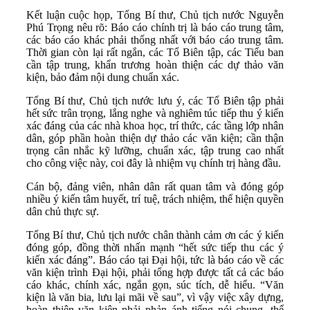
Kết luận cuộc họp, Tổng Bí thư, Chủ tịch nước Nguyễn
Phú Trọng nêu rõ: Báo cáo chính trị là báo cáo trung tâm,
các báo cáo khác phải thống nhất với báo cáo trung tâm.
Thời gian còn lại rất ngắn, các Tổ Biên tập, các Tiểu ban
cần tập trung, khẩn trương hoàn thiện các dự thảo văn
kiện, bảo đảm nội dung chuẩn xác.
Tổng Bí thư, Chủ tịch nước lưu ý, các Tổ Biên tập phải
hết sức trân trọng, lắng nghe và nghiêm túc tiếp thu ý kiến
xác đáng của các nhà khoa học, trí thức, các tầng lớp nhân
dân, góp phần hoàn thiện dự thảo các văn kiện; cần thận
trọng cân nhắc kỹ lưỡng, chuẩn xác, tập trung cao nhất
cho công việc này, coi đây là nhiệm vụ chính trị hàng đầu.
Cán bộ, đảng viên, nhân dân rất quan tâm và đóng góp
nhiều ý kiến tâm huyết, trí tuệ, trách nhiệm, thể hiện quyền
dân chủ thực sự.
Tổng Bí thư, Chủ tịch nước chân thành cảm ơn các ý kiến
đóng góp, đồng thời nhấn mạnh “hết sức tiếp thu các ý
kiến xác đáng”. Báo cáo tại Đại hội, tức là báo cáo về các
văn kiện trình Đại hội, phải tổng hợp được tất cả các báo
cáo khác, chính xác, ngắn gọn, súc tích, dễ hiểu. “Văn
kiện là văn bia, lưu lại mãi về sau”, vì vậy việc xây dựng,
hoàn thiện văn kiện phải phản ánh tiếng nói chung, thể