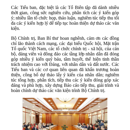
Các Tiểu ban, đặc biệt là các Tổ Biên tập đã dành nhiều
thời gian, công sức nghiên cứu, phân tích các ý kiến góp
ý; nhiều lần tổ chức họp, thảo luận, nghiêm túc tiếp thu tối
đa các ý kiến hợp lý để tiếp tục hoàn thiện dự thảo các văn
kiện.
Bộ Chính trị, Ban Bí thư hoan nghênh, cảm ơn các đồng
chí lão thành cách mạng, các đại biểu Quốc hội, Mặt trận
Tổ quốc Việt Nam, các tổ chức chính trị - xã hội, của cán
bộ, đảng viên và đông đảo các tầng lớp nhân dân đã đóng
góp nhiều ý kiến quý báu, tâm huyết, thể hiện tinh thần
trách nhiệm cao với Đảng, với nhân dân và đất nước. Các
Tiểu ban và các cơ quan liên quan đã khẩn trương hoàn
thiện, công bố dự thảo lấy ý kiến của nhân dân; nghiêm
túc tổng hợp, phân tích, tiếp thu các ý kiến đóng góp xác
đáng và phù hợp, xây dựng Báo cáo tiếp thu, giải trình và
hoàn chỉnh dự thảo các văn kiện trình Bộ Chính trị.