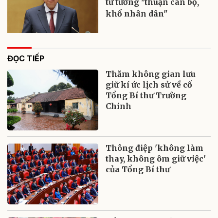
tư tưởng "thuận cán bộ,
khổ nhân dân"
ĐỌC TIẾP
Thăm không gian lưu
giữ kí ức lịch sử về cố
Tổng Bí thư Trường
Chinh
Thông điệp 'không làm
thay, không ôm giữ việc'
của Tổng Bí thư