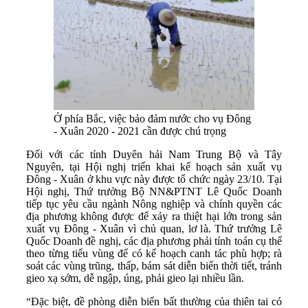
Ở phía Bắc, việc bảo đảm nước cho vụ Đông
- Xuân 2020 - 2021 cần được chú trọng
Đối với các tỉnh Duyên hải Nam Trung Bộ và Tây
Nguyên, tại Hội nghị triển khai kế hoạch sản xuất vụ
Đông - Xuân ở khu vực này được tổ chức ngày 23/10. Tại
Hội nghị, Thứ trưởng Bộ NN&PTNT Lê Quốc Doanh
tiếp tục yêu cầu ngành Nông nghiệp và chính quyền các
địa phương không được để xảy ra thiệt hại lớn trong sản
xuất vụ Đông - Xuân vì chủ quan, lơ là. Thứ trưởng Lê
Quốc Doanh đề nghị, các địa phương phải tính toán cụ thể
theo từng tiểu vùng để có kế hoạch canh tác phù hợp; rà
soát các vùng trũng, thấp, bám sát diễn biến thời tiết, tránh
gieo xạ sớm, dễ ngập, úng, phải gieo lại nhiều lần.
“Đặc biệt, đề phòng diễn biến bất thường của thiên tai có