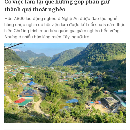
Có việc làm tại quê hương góp phần giữ
thành quả thoát nghèo
Hơn 7.800 lao động nghèo ở Nghệ An được đào tạo nghề,
hàng chục nghìn cơ hội việc làm được kết nối sau 5 năm thực
hiện Chương trình mục tiêu quốc gia giảm nghèo bền vững.
Nhưng ở nhiều bản làng miền Tây, người trẻ...