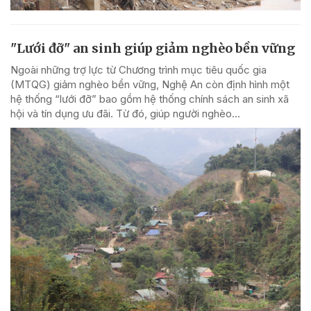
"Lưới đỡ" an sinh giúp giảm nghèo bền vững
Ngoài những trợ lực từ Chương trình mục tiêu quốc gia
(MTQG) giảm nghèo bền vững, Nghệ An còn định hình một
hệ thống “lưới đỡ” bao gồm hệ thống chính sách an sinh xã
hội và tín dụng ưu đãi. Từ đó, giúp người nghèo...