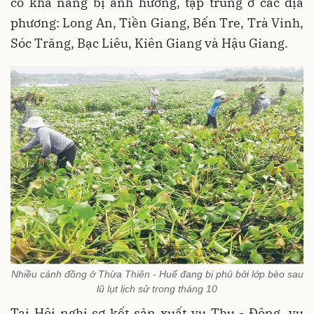
có khả năng bị ảnh hưởng, tập trung ở các địa
phương: Long An, Tiền Giang, Bến Tre, Trà Vinh,
Sóc Trăng, Bạc Liêu, Kiên Giang và Hậu Giang.
Nhiều cánh đồng ở Thừa Thiên - Huế đang bị phủ bởi lớp bèo sau
lũ lụt lịch sử trong tháng 10
Tại Hội nghị sơ kết sản xuất vụ Thu - Đông, vụ