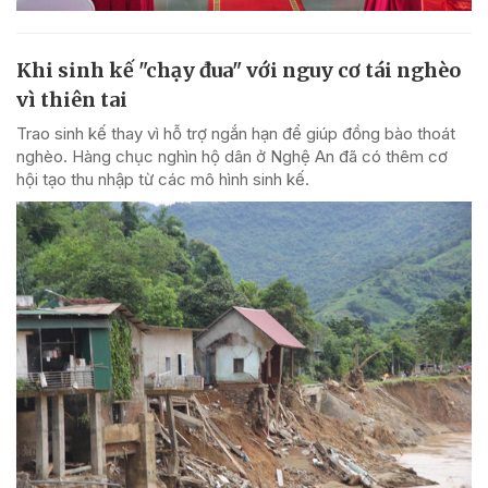
Khi sinh kế "chạy đua" với nguy cơ tái nghèo
vì thiên tai
Trao sinh kế thay vì hỗ trợ ngắn hạn để giúp đồng bào thoát
nghèo. Hàng chục nghìn hộ dân ở Nghệ An đã có thêm cơ
hội tạo thu nhập từ các mô hình sinh kế.