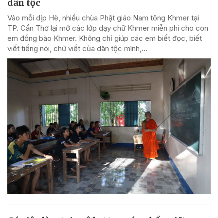
dân tộc
Vào mỗi dịp Hè, nhiều chùa Phật giáo Nam tông Khmer tại
TP. Cần Thơ lại mở các lớp dạy chữ Khmer miễn phí cho con
em đồng bào Khmer. Không chỉ giúp các em biết đọc, biết
viết tiếng nói, chữ viết của dân tộc mình,...