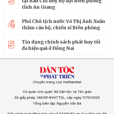
3
tại Ban Chỉ huy Bộ đội Biên phòng
tỉnh An Giang
4
Phó Chủ tịch nước Võ Thị Ánh Xuân
thăm cán bộ, chiến sĩ Biên phòng
5
Tín dụng chính sách phát huy tối
đa hiệu quả ở Đồng Nai
Chuyên trang của VietNamNet
Cơ quan chủ quản: Bộ Dân tộc và Tôn giáo
Số giấy phép: 146/GP-BVHTTDL, cấp ngày 17/10/2025
Tổng biên tập: Nguyễn Văn Bá
Giấy phép hoạt động báo chí số 57/GP-BC do Cục Báo chí, Bộ