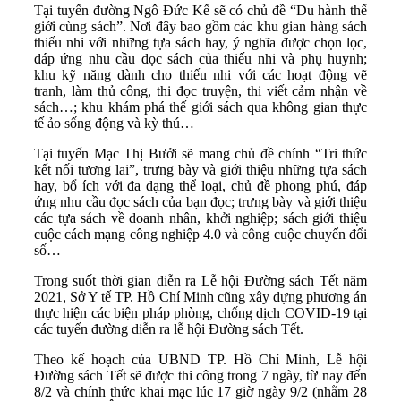
Tại tuyến đường Ngô Đức Kế sẽ có chủ đề “Du hành thế
giới cùng sách”. Nơi đây bao gồm các khu gian hàng sách
thiếu nhi với những tựa sách hay, ý nghĩa được chọn lọc,
đáp ứng nhu cầu đọc sách của thiếu nhi và phụ huynh;
khu kỹ năng dành cho thiếu nhi với các hoạt động vẽ
tranh, làm thủ công, thi đọc truyện, thi viết cảm nhận về
sách…; khu khám phá thế giới sách qua không gian thực
tế ảo sống động và kỳ thú…
Tại tuyến Mạc Thị Bưởi sẽ mang chủ đề chính “Tri thức
kết nối tương lai”, trưng bày và giới thiệu những tựa sách
hay, bổ ích với đa dạng thể loại, chủ đề phong phú, đáp
ứng nhu cầu đọc sách của bạn đọc; trưng bày và giới thiệu
các tựa sách về doanh nhân, khởi nghiệp; sách giới thiệu
cuộc cách mạng công nghiệp 4.0 và công cuộc chuyển đổi
số…
Trong suốt thời gian diễn ra Lễ hội Đường sách Tết năm
2021, Sở Y tế TP. Hồ Chí Minh cũng xây dựng phương án
thực hiện các biện pháp phòng, chống dịch COVID-19 tại
các tuyến đường diễn ra lễ hội Đường sách Tết.
Theo kế hoạch của UBND TP. Hồ Chí Minh, Lễ hội
Đường sách Tết sẽ được thi công trong 7 ngày, từ nay đến
8/2 và chính thức khai mạc lúc 17 giờ ngày 9/2 (nhằm 28