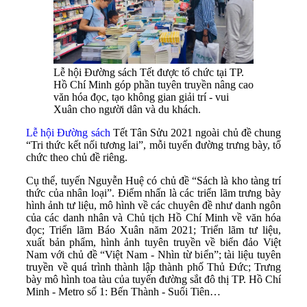
Lễ hội Đường sách Tết được tổ chức tại TP.
Hồ Chí Minh góp phần tuyên truyền nâng cao
văn hóa đọc, tạo không gian giải trí - vui
Xuân cho người dân và du khách.
Lễ hội Đường sách
Tết Tân Sửu 2021 ngoài chủ đề chung
“Tri thức kết nối tương lai”, mỗi tuyến đường trưng bày, tổ
chức theo chủ đề riêng.
Cụ thể, tuyến Nguyễn Huệ có chủ đề “Sách là kho tàng trí
thức của nhân loại”. Điểm nhấn là các triển lãm trưng bày
hình ảnh tư liệu, mô hình về các chuyên đề như danh ngôn
của các danh nhân và Chủ tịch Hồ Chí Minh về văn hóa
đọc; Triển lãm Báo Xuân năm 2021; Triển lãm tư liệu,
xuất bản phẩm, hình ảnh tuyên truyền về biển đảo Việt
Nam với chủ đề “Việt Nam - Nhìn từ biển”; tài liệu tuyên
truyền về quá trình thành lập thành phố Thủ Đức; Trưng
bày mô hình toa tàu của tuyến đường sắt đô thị TP. Hồ Chí
Minh - Metro số 1: Bến Thành - Suối Tiên…