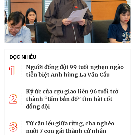
ĐỌC NHIỀU
1
Người đồng đội 99 tuổi nghẹn ngào
tiễn biệt Anh hùng La Văn Cầu
Ký ức của cựu giao liên 96 tuổi trở
2
thành “tấm bản đồ” tìm hài cốt
đồng đội
3
Từ căn lều giữa rừng, cha nghèo
nuôi 7 con gái thành cử nhân