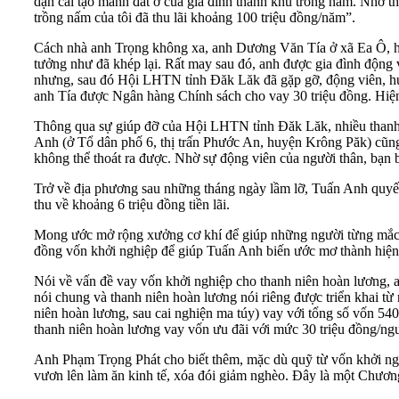
dạn cải tạo mảnh đất ở của gia đình thành khu trồng nấm. Nhờ t
trồng nấm của tôi đã thu lãi khoảng 100 triệu đồng/năm”.
Cách nhà anh Trọng không xa, anh Dương Văn Tía ở xã Ea Ô, hu
tưởng như đã khép lại. Rất may sau đó, anh được gia đình động v
nhưng, sau đó Hội LHTN tỉnh Đăk Lăk đã gặp gỡ, động viên, hư
anh Tía được Ngân hàng Chính sách cho vay 30 triệu đồng. Hiện na
Thông qua sự giúp đỡ của Hội LHTN tỉnh Đăk Lăk, nhiều thanh n
Anh (ở Tổ dân phố 6, thị trấn Phước An, huyện Krông Păk) cũng
không thể thoát ra được. Nhờ sự động viên của người thân, bạn 
Trở về địa phương sau những tháng ngày lầm lỡ, Tuấn Anh quyết
thu về khoảng 6 triệu đồng tiền lãi.
Mong ước mở rộng xưởng cơ khí để giúp những người từng mắc 
đồng vốn khởi nghiệp để giúp Tuấn Anh biến ước mơ thành hiện t
Nói về vấn đề vay vốn khởi nghiệp cho thanh niên hoàn lương,
nói chung và thanh niên hoàn lương nói riêng được triển khai từ
niên hoàn lương, sau cai nghiện ma túy) vay với tổng số vốn 5
thanh niên hoàn lương vay vốn ưu đãi với mức 30 triệu đồng/ngư
Anh Phạm Trọng Phát cho biết thêm, mặc dù quỹ từ vốn khởi ngh
vươn lên làm ăn kinh tế, xóa đói giảm nghèo. Đây là một Chương t