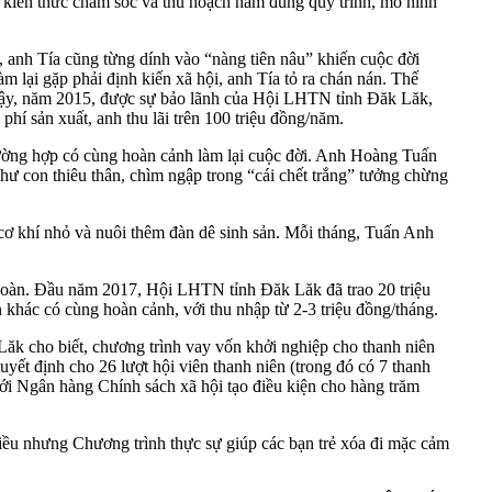
c kiến thức chăm sóc và thu hoạch nấm đúng quy trình, mô hình
anh Tía cũng từng dính vào “nàng tiên nâu” khiến cuộc đời
m lại gặp phải định kiến xã hội, anh Tía tỏ ra chán nán. Thế
vậy, năm 2015, được sự bảo lãnh của Hội LHTN tỉnh Đăk Lăk,
hí sản xuất, anh thu lãi trên 100 triệu đồng/năm.
rường hợp có cùng hoàn cảnh làm lại cuộc đời. Anh Hoàng Tuấn
ư con thiêu thân, chìm ngập trong “cái chết trắng” tưởng chừng
cơ khí nhỏ và nuôi thêm đàn dê sinh sản. Mỗi tháng, Tuấn Anh
oàn. Đầu năm 2017, Hội LHTN tỉnh Đăk Lăk đã trao 20 triệu
khác có cùng hoàn cảnh, với thu nhập từ 2-3 triệu đồng/tháng.
k cho biết, chương trình vay vốn khởi nghiệp cho thanh niên
yết định cho 26 lượt hội viên thanh niên (trong đó có 7 thanh
ới Ngân hàng Chính sách xã hội tạo điều kiện cho hàng trăm
iều nhưng Chương trình thực sự giúp các bạn trẻ xóa đi mặc cảm