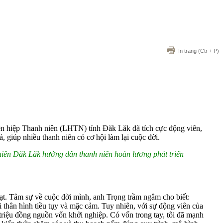
In trang
(Ctr + P)
iên hiệp Thanh niên (LHTN) tỉnh Đăk Lăk đã tích cực động viên,
, giúp nhiều thanh niên có cơ hội làm lại cuộc đời.
iên Đăk Lăk hướng dẫn thanh niên hoàn lương phát triển
 đạt. Tâm sự về cuộc đời mình, anh Trọng trầm ngâm cho biết:
với thân hình tiều tụy và mặc cảm. Tuy nhiên, với sự động viên của
triệu đồng nguồn vốn khởi nghiệp. Có vốn trong tay, tôi đã mạnh