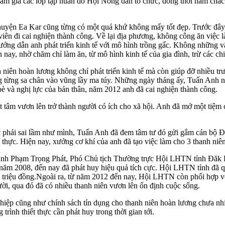
ham gia các lớp tập huấn do Hội Nông dân tổ chức, đồng thời nắm chắ
yện Ea Kar cũng từng có một quá khứ không mấy tốt đẹp. Trước đây, 
iên đi cai nghiện thành công. Về lại địa phương, không công ăn việc là
ớng dẫn anh phát triển kinh tế với mô hình trồng gấc. Không những 
y, nhờ chăm chỉ làm ăn, từ mô hình kinh tế của gia đình, trừ các chi p
iên hoàn lương không chỉ phát triển kinh tế mà còn giúp đỡ nhiều t
 từng sa chân vào vũng lầy ma túy. Những ngày tháng ấy, Tuấn Anh nh
bè và nghị lực của bản thân, năm 2012 anh đã cai nghiện thành công.
 tâm vươn lên trở thành người có ích cho xã hội. Anh đã mở một tiệm 
phải sai lầm như mình, Tuấn Anh đã đem tâm tư đó gửi gắm cán bộ Đ
hực. Hiện nay, xưởng cơ khí của anh đã tạo việc làm cho 3 thanh niên 
 anh Phạm Trọng Phát, Phó Chủ tịch Thường trực Hội LHTN tỉnh Đăk Lă
 năm 2008, đến nay đã phát huy hiệu quả tích cực. Hội LHTN tỉnh đã qu
40 triệu đồng.Ngoài ra, từ năm 2012 đến nay, Hội LHTN còn phối hợp v
ời, qua đó đã có nhiều thanh niên vươn lên ổn định cuộc sống.
iệp cũng như chính sách tín dụng cho thanh niên hoàn lương chưa nh
rình thiết thực cần phát huy trong thời gian tới.