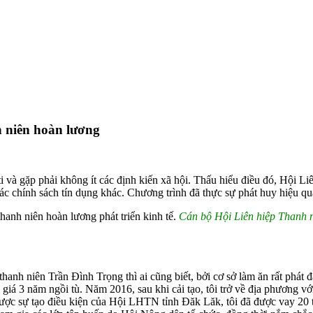
 niên hoàn lương
i và gặp phải không ít các định kiến xã hội. Thấu hiểu điều đó, Hội L
ác chính sách tín dụng khác. Chương trình đã thực sự phát huy hiệu quả
Cán bộ Hội Liên hiệp Thanh n
hanh niên Trần Đình Trọng thì ai cũng biết, bởi cơ sở làm ăn rất phát
rả giá 3 năm ngồi tù. Năm 2016, sau khi cải tạo, tôi trở về địa phương 
 Được sự tạo điều kiện của Hội LHTN tỉnh Đăk Lăk, tôi đã được vay 20 