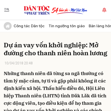
Gửi bình luận
Công tác Dân tộc
Tín ngưỡng tôn giáo
Bản làng hô
Dự án vay vốn khởi nghiệp: Mở
đường cho thanh niên hoàn lương
10/04/2018 20:48
Những thanh niên đã từng sa ngã thường có
Hủy
Gửi
tâm lý mặc cảm, tự ti và gặp phải không ít các
định kiến xã hội. Thấu hiểu điều đó, Hội Liên
hiệp Thanh niên (LHTN) tỉnh Đăk Lăk đã tích
cực động viên, tạo điều kiện để họ tham gia
vào dự án vay vốn khởi nghiệp và các chính