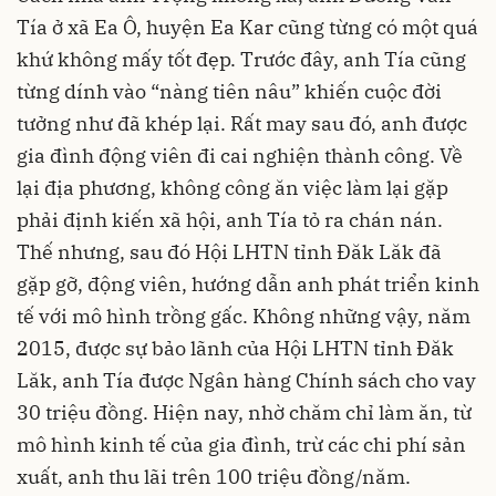
Tía ở xã Ea Ô, huyện Ea Kar cũng từng có một quá
khứ không mấy tốt đẹp. Trước đây, anh Tía cũng
từng dính vào “nàng tiên nâu” khiến cuộc đời
tưởng như đã khép lại. Rất may sau đó, anh được
gia đình động viên đi cai nghiện thành công. Về
lại địa phương, không công ăn việc làm lại gặp
phải định kiến xã hội, anh Tía tỏ ra chán nán.
Thế nhưng, sau đó Hội LHTN tỉnh Đăk Lăk đã
gặp gỡ, động viên, hướng dẫn anh phát triển kinh
tế với mô hình trồng gấc. Không những vậy, năm
2015, được sự bảo lãnh của Hội LHTN tỉnh Đăk
Lăk, anh Tía được Ngân hàng Chính sách cho vay
30 triệu đồng. Hiện nay, nhờ chăm chỉ làm ăn, từ
mô hình kinh tế của gia đình, trừ các chi phí sản
xuất, anh thu lãi trên 100 triệu đồng/năm.