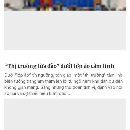
“Thị trường lừa đảo” dưới lớp áo tâm linh
Dưới “lớp áo” tín ngưỡng, tôn giáo, một "thị trường" tâm linh
biến tướng đang âm thầm len lỏi từ ngõ hẻm khu dân cư đến
không gian mạng. Bằng những thủ đoạn tinh vi, đánh vào nỗi
sợ hãi và sự thiếu hiểu biết, các...