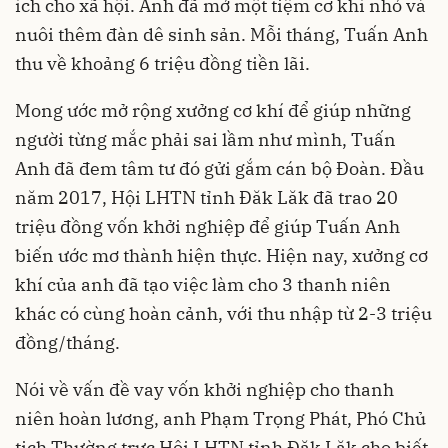
ích cho xã hội. Anh đã mở một tiệm cơ khí nhỏ và
nuôi thêm đàn dê sinh sản. Mỗi tháng, Tuấn Anh
thu về khoảng 6 triệu đồng tiền lãi.
Mong ước mở rộng xưởng cơ khí để giúp những
người từng mắc phải sai lầm như mình, Tuấn
Anh đã đem tâm tư đó gửi gắm cán bộ Đoàn. Đầu
năm 2017, Hội LHTN tỉnh Đăk Lăk đã trao 20
triệu đồng vốn khởi nghiệp để giúp Tuấn Anh
biến ước mơ thành hiện thực. Hiện nay, xưởng cơ
khí của anh đã tạo việc làm cho 3 thanh niên
khác có cùng hoàn cảnh, với thu nhập từ 2-3 triệu
đồng/tháng.
Nói về vấn đề vay vốn khởi nghiệp cho thanh
niên hoàn lương, anh Phạm Trọng Phát, Phó Chủ
tịch Thường trực Hội LHTN tỉnh Đăk Lăk cho biết,