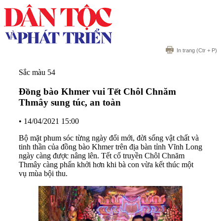
In trang
(Ctr + P)
Sắc màu 54
Đồng bào Khmer vui Tết Chôl Chnăm
Thmây sung túc, an toàn
•
14/04/2021 15:00
Bộ mặt phum sóc từng ngày đổi mới, đời sống vật chất và
tinh thần của đồng bào Khmer trên địa bàn tỉnh Vĩnh Long
ngày càng được nâng lên. Tết cổ truyền Chôl Chnăm
Thmây càng phấn khởi hơn khi bà con vừa kết thúc một
vụ mùa bội thu.