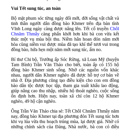
Vui Tết sung túc, an toàn
Bộ mặt phum sóc từng ngày đổi mới, đời sống vật chất và
tinh thần người dân đồng bào Khmer trên địa bàn tỉnh
Vĩnh Long ngày càng được nâng lên. Tết cổ truyền
Chôl
Chnăm Thmây
càng phấn khởi hơn khi bà con vừa kết
thúc một vụ mùa bội thu. Niềm hân hoan đón năm mới
hòa cùng niềm vui được mùa đã tạo khí thế tươi vui trong
đồng bào, hứa hẹn một năm mới sung túc, ấm no.
Bí thư Chi bộ, Trưởng ấp Sóc Rừng, xã Loan Mỹ (huyện
Tam Bình) Trần Văn Thảo cho biết, toàn ấp có 155 hộ
đồng bào Khmer sinh sống. Nhờ các nguồn vốn khác
nhau, người dân Khmer nghèo đã được hỗ trợ cơ bản về
nhà ở. Địa phương cũng tạo điều kiện cho con em đồng
bào dân tộc được học tập, tham gia xuất khẩu lao động,
giúp nâng cao thu nhập, nhiều hộ thoát nghèo, cuộc sống
ổn định hơn. Hiện nay, toàn xã chỉ còn 12 hộ Khmer
nghèo, 49 hộ cận nghèo.
Ông Trần Văn Thảo chia sẻ: Tết Chôl Chnăm Thmây năm
nay, đồng bào Khmer tại địa phương đón Tết sung túc hơn
khi vụ lúa vừa thu hoạch trúng mùa, lại được giá. Nhờ có
những chính sách của Đảng, Nhà nước, bà con có điều