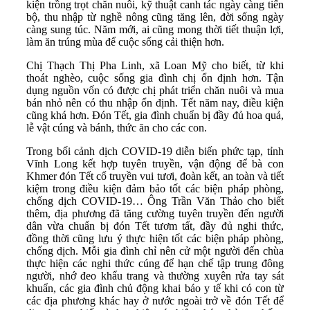
kiện trồng trọt chăn nuôi, kỹ thuật canh tác ngày càng tiến
bộ, thu nhập từ nghề nông cũng tăng lên, đời sống ngày
càng sung túc. Năm mới, ai cũng mong thời tiết thuận lợi,
làm ăn trúng mùa để cuộc sống cải thiện hơn.
Chị Thạch Thị Pha Linh, xã Loan Mỹ cho biết, từ khi
thoát nghèo, cuộc sống gia đình chị ổn định hơn. Tận
dụng nguồn vốn có được chị phát triển chăn nuôi và mua
bán nhỏ nên có thu nhập ổn định. Tết năm nay, điều kiện
cũng khá hơn. Đón Tết, gia đình chuẩn bị đầy đủ hoa quả,
lễ vật cúng và bánh, thức ăn cho các con.
Trong bối cảnh dịch COVID-19 diễn biến phức tạp, tỉnh
Vĩnh Long kết hợp tuyên truyền, vận động để bà con
Khmer đón Tết cổ truyền vui tươi, đoàn kết, an toàn và tiết
kiệm trong điều kiện đảm bảo tốt các biện pháp phòng,
chống dịch COVID-19… Ông Trần Văn Thảo cho biết
thêm, địa phương đã tăng cường tuyên truyền đến người
dân vừa chuẩn bị đón Tết tươm tất, đầy đủ nghi thức,
đồng thời cũng lưu ý thực hiện tốt các biện pháp phòng,
chống dịch. Mỗi gia đình chỉ nên cử một người đến chùa
thực hiện các nghi thức cúng để hạn chế tập trung đông
người, nhớ đeo khẩu trang và thường xuyên rửa tay sát
khuẩn, các gia đình chủ động khai báo y tế khi có con từ
các địa phương khác hay ở nước ngoài trở về đón Tết để