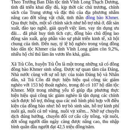
Theo Trưởng Ban Dân tộc tỉnh Vĩnh Long Thạch Dương,
tỉnh đã triển khai đầy đủ, kịp thời các chủ trương, chính
sách của Trung ương và đặc thù của địa phương nhằm
nâng cao đời sống vật chất, tinh thần
đồng bào Khmer
.
Qua thực hiện, một số chính sách như hỗ trợ nhà ở, đất sản
xuất, đào tạo nghề, giải quyết việc làm, vay tín dụng ưu
đãi… đã phát huy tính tích cực, đồng bào chủ động lao
động sản xuất, góp phần vào sự phát triển kinh tế, xã hội
chung của tỉnh. Đến nay, tỷ lệ hộ nghèo trong vùng đồng
bào dân tộc Khmer của tỉnh Vĩnh Long giảm còn 9,2%,
nhiều hộ chí thú làm ăn vươn lên khá, giàu.
Xã Trà Côn, huyện Trà Ôn là một trong những xã có đông
đồng bào Khmer sinh sống. Được sự quan tâm của Đảng,
Nhà nước cùng với sự nỗ lực của toàn Đảng bộ và Nhân
dân, xã Trà Côn đã thực hiện hiệu quả công tác giảm
nghèo với 153 hộ thoát nghèo, trong đó có 107 hộ dân tộc
Khmer. Một trong những yếu tố giúp địa phương thực
hiện hiệu quả công tác giảm nghèo là tận dụng các chính
sách được hỗ trợ, thông qua các mô hình phù hợp với điều
kiện của đồng bào như: hỗ trợ bò sinh sản, hỗ trợ kinh phí
nuôi gà, nuôi cá trê vàng, nuôi vịt xiêm... Nhờ sự chuyển
dịch đúng hướng, chuyển đổi cơ cấu cây trồng, vật nuôi,
đời sống người dân ngày càng được nâng cao, thu nhập
bình quân đầu người đạt 42,5 triệu đồng/năm.