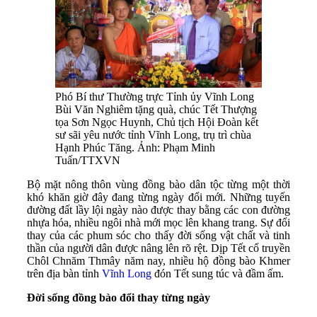
Phó Bí thư Thường trực Tỉnh ủy Vĩnh Long
Bùi Văn Nghiêm tặng quà, chúc Tết Thượng
tọa Sơn Ngọc Huynh, Chủ tịch Hội Đoàn kết
sư sãi yêu nước tỉnh Vĩnh Long, trụ trì chùa
Hạnh Phúc Tăng. Ảnh: Phạm Minh
Tuấn/TTXVN
Bộ mặt nông thôn vùng đồng bào dân tộc từng một thời
khó khăn giờ đây đang từng ngày đổi mới. Những tuyến
đường đất lầy lội ngày nào được thay bằng các con đường
nhựa hóa, nhiều ngôi nhà mới mọc lên khang trang. Sự đổi
thay của các phum sóc cho thấy đời sống vật chất và tinh
thần của người dân được nâng lên rõ rệt. Dịp Tết cổ truyền
Chôl Chnăm Thmây năm nay, nhiều hộ đồng bào Khmer
trên địa bàn tỉnh
Vĩnh Long
đón Tết sung túc và đầm ấm.
Đời sống đồng bào đổi thay từng ngày