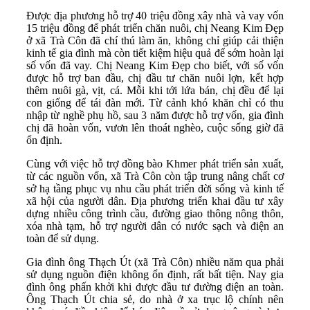
Được địa phương hỗ trợ 40 triệu đồng xây nhà và vay vốn
15 triệu đồng để phát triển chăn nuôi, chị Neang Kim Đẹp
ở xã Trà Côn đã chí thú làm ăn, không chỉ giúp cải thiện
kinh tế gia đình mà còn tiết kiệm hiệu quả để sớm hoàn lại
số vốn đã vay. Chị Neang Kim Đẹp cho biết, với số vốn
được hỗ trợ ban đầu, chị đầu tư chăn nuôi lợn, kết hợp
thêm nuôi gà, vịt, cá. Mỗi khi tới lứa bán, chị đều để lại
con giống để tái đàn mới. Từ cảnh khó khăn chỉ có thu
nhập từ nghề phụ hồ, sau 3 năm được hỗ trợ vốn, gia đình
chị đã hoàn vốn, vươn lên thoát nghèo, cuộc sống giờ đã
ổn định.
Cùng với việc hỗ trợ đồng bào Khmer phát triển sản xuất,
từ các nguồn vốn, xã Trà Côn còn tập trung nâng chất cơ
sở hạ tầng phục vụ nhu cầu phát triển đời sống và kinh tế
xã hội của người dân. Địa phương triển khai đầu tư xây
dựng nhiều công trình cầu, đường giao thông nông thôn,
xóa nhà tạm, hỗ trợ người dân có nước sạch và điện an
toàn để sử dụng.
Gia đình ông Thạch Út (xã Trà Côn) nhiều năm qua phải
sử dụng nguồn điện không ổn định, rất bất tiện. Nay gia
đình ông phấn khởi khi được đầu tư đường điện an toàn.
Ông Thạch Út chia sẻ, do nhà ở xa trục lộ chính nên