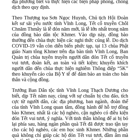
địa phương biết và thực hiện các biện pháp phòng, chống
dịch theo quy định.
Theo Thượng tọa Sơn Ngọc Huynh, Chủ tịch Hội Đoàn
kết sư sãi yêu nước tỉnh Vĩnh Long, Tết cổ truyền Chôl
Chnăm Thmây là lễ đón năm mới, là lễ lớn nhất trong năm
của đồng bào dân tộc Khmer. Vào dịp này, đồng bào
thường đến chùa thực hiện các nghi thức cúng lễ. Do dịch
COVID-19 vẫn còn diễn biến phức tạp, tại 13 chùa Phật
giáo Nam tông Khmer trên địa bàn tỉnh Vĩnh Long, Ban
Quản trị chùa tuyên truyền người dân đón Tết cổ truyền
vui tươi, đoàn kết, an toàn và tiết kiệm; khuyến khích
người dân đến chùa thực hiện nghiêm Thông điệp “5K”
theo khuyến cáo của Bộ Y tế để đảm bảo an toàn cho bản
thân và cộng đồng.
Trưởng Ban Dân tộc tỉnh Vĩnh Long Thạch Dương cho
biết, dịp Tết năm nay, cùng với sự chuẩn bị chu đáo, tích
cực từ người dân, các địa phương, ban ngành, đoàn thể
của tỉnh Vĩnh Long quan tâm, đồng hành để hỗ trợ đồng
bào Khmer, nhất là các hộ nghèo, cận nghèo có điều kiện
đón Tết vui tươi, ý nghĩa. Với tinh thần không để ai bị bỏ
lại phía sau, hàng ngàn phần quà Tết đã được trao tận tay
cho các hộ nghèo, các em học sinh Khmer. Những phần
quà không chỉ giúp các hộ đón Tết vui tươi, đầm ấm mà