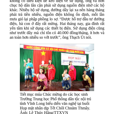
không có điều kiện để kéo điện về sử dụng, ông và hơn
chục hộ dân lân cận phải sử dụng nguồn điện nhờ các hộ
khác. Nhiều hộ sử dụng, đường dây lại xa nên hàng tháng
phải trả tiền nhiều, nguồn điện không ổn định, mỗi lần
mưa gió lại phập phồng lo sợ. “Được hỗ trợ đầu tư đường
điện, bà con ở đây rất mừng. Hai tháng nay, gia đình rất
yên tâm khi sử dụng các thiết bị điện. Sử dụng điện cũng
như trước đây mà chỉ tốn có 40.000 đồng/tháng, ít hơn và
an toàn hơn nhiều so với trước”, ông Thạch Út nói.
Tiết mục múa Chúc mừng do các học sinh
Trường Trung học Phổ thông dân tộc nội trú
tỉnh Vĩnh Long biểu diễn văn nghệ tại buổi
Họp mặt nhân dịp Tết Chôl Chnăm Thmây.
Ảnh: Lê Thúy Hằng/TTXVN