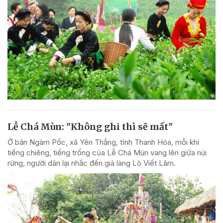
Lễ Chá Mùn: "Không ghi thì sẽ mất"
Ở bản Ngàm Pốc, xã Yên Thắng, tỉnh Thanh Hóa, mỗi khi
tiếng chiêng, tiếng trống của Lễ Chá Mùn vang lên giữa núi
rừng, người dân lại nhắc đến già làng Lò Viết Lâm.