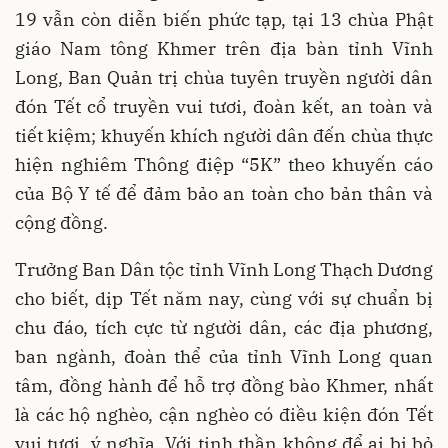
19 vẫn còn diễn biến phức tạp, tại 13 chùa Phật
giáo Nam tông Khmer trên địa bàn tỉnh Vĩnh
Long, Ban Quản trị chùa tuyên truyền người dân
đón Tết cổ truyền vui tươi, đoàn kết, an toàn và
tiết kiệm; khuyến khích người dân đến chùa thực
hiện nghiêm Thông điệp “5K” theo khuyến cáo
của Bộ Y tế để đảm bảo an toàn cho bản thân và
cộng đồng.
Trưởng Ban Dân tộc tỉnh Vĩnh Long Thạch Dương
cho biết, dịp Tết năm nay, cùng với sự chuẩn bị
chu đáo, tích cực từ người dân, các địa phương,
ban ngành, đoàn thể của tỉnh Vĩnh Long quan
tâm, đồng hành để hỗ trợ đồng bào Khmer, nhất
là các hộ nghèo, cận nghèo có điều kiện đón Tết
vui tươi, ý nghĩa. Với tinh thần không để ai bị bỏ