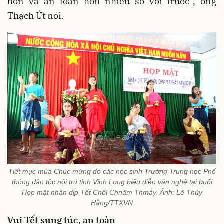
hơn và an toàn hơn nhiều so với trước”, ông
Thạch Út nói.
Tiết mục múa Chúc mừng do các học sinh Trường Trung học Phổ
thông dân tộc nội trú tỉnh Vĩnh Long biểu diễn văn nghệ tại buổi
Họp mặt nhân dịp Tết Chôl Chnăm Thmây. Ảnh: Lê Thúy
Hằng/TTXVN
Vui Tết sung túc, an toàn