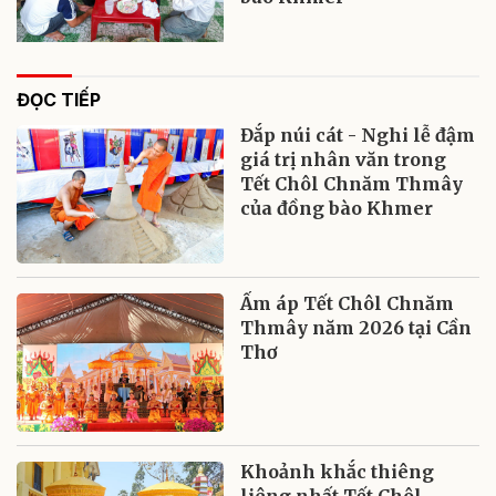
ĐỌC TIẾP
Đắp núi cát - Nghi lễ đậm
giá trị nhân văn trong
Tết Chôl Chnăm Thmây
của đồng bào Khmer
Ấm áp Tết Chôl Chnăm
Thmây năm 2026 tại Cần
Thơ
Khoảnh khắc thiêng
liêng nhất Tết Chôl