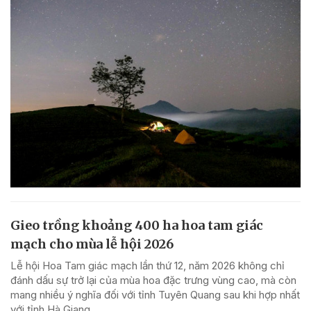
Gieo trồng khoảng 400 ha hoa tam giác
mạch cho mùa lễ hội 2026
Lễ hội Hoa Tam giác mạch lần thứ 12, năm 2026 không chỉ
đánh dấu sự trở lại của mùa hoa đặc trưng vùng cao, mà còn
mang nhiều ý nghĩa đối với tỉnh Tuyên Quang sau khi hợp nhất
với tỉnh Hà Giang.