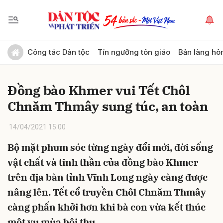
Gửi bình luận
Công tác Dân tộc
Tín ngưỡng tôn giáo
Bản làng hô
Đồng bào Khmer vui Tết Chôl
Chnăm Thmây sung túc, an toàn
14/04/2021 15:00
Bộ mặt phum sóc từng ngày đổi mới, đời sống
Hủy
Gửi
vật chất và tinh thần của đồng bào Khmer
trên địa bàn tỉnh Vĩnh Long ngày càng được
nâng lên. Tết cổ truyền Chôl Chnăm Thmây
càng phấn khởi hơn khi bà con vừa kết thúc
một vụ mùa bội thu.