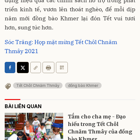
dụng hiệu quả các chính sách hỗ trợ trong phát
triển kinh tế, vươn lên thoát nghèo, để mỗi dịp
năm mới đồng bào Khmer lại đón Tết vui tươi
hơn, sung túc hơn.
Sóc Trăng: Họp mặt mừng Tết Chôl Chnăm
Thmây 2021
Tết Chôl Chnăm Thmây
đồng bào Khmer
BÀI LIÊN QUAN
Tắm cho cha mẹ - Đạo
hiếu trong Tết Chôl
Chnăm Thmây của đồng
bào Khmer