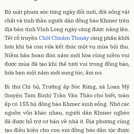
Bộ mặt phum sóc từng ngày đổi mới, đời sống vật
chất và tinh thần người dân đồng bào Khmer trên
địa bàn tỉnh Vĩnh Long ngày càng được nâng lên.
Tết cổ truyền
Chôl Chnăm Thmây
càng phấn khởi
hơn khi bà con vừa kết thúc một vụ mùa bội thu.
Niềm hân hoan đón năm mới hòa cùng niềm vui
được mùa đã tạo khí thế tươi vui trong đồng bào,
hứa hẹn một năm mới sung túc, ấm no.
Bí thư Chi bộ, Trưởng ấp Sóc Rừng, xã Loan Mỹ
(huyện Tam Bình) Trần Văn Thảo cho biết, toàn
ấp có 155 hộ đồng bào Khmer sinh sống. Nhờ các
nguồn vốn khác nhau, người dân Khmer nghèo
đã được hỗ trợ cơ bản về nhà ở. Địa phương cũng
tạo điều kiện cho con em đồng bào dân tộc được