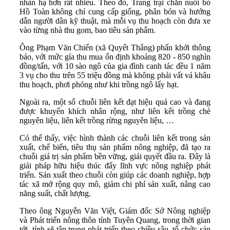
nhàn hạ hơn rất nhiều. Theo đó, Trang trại chăn nuôi bò
Hồ Toàn không chỉ cung cấp giống, phân bón và hướng
dẫn người dân kỹ thuật, mà mỗi vụ thu hoạch còn đưa xe
vào từng nhà thu gom, bao tiêu sản phẩm.
Ông Phạm Văn Chiến (xã Quyết Thắng) phấn khởi thông
báo, với mức gía thu mua ổn định khoảng 820 - 850 nghìn
đồng/tấn, với 10 sào ngô của gia đình canh tác đều 1 năm
3 vụ cho thu trên 55 triệu đồng mà không phải vất vả khâu
thu hoạch, phơi phóng như khi trồng ngô lấy hạt.
Ngoài ra, một số chuỗi liên kết đạt hiệu quả cao và đang
được khuyến khích nhân rộng, như liên kết trồng chè
nguyên liệu, liên kết trồng rừng nguyên liệu, …
Có thể thấy, việc hình thành các chuỗi liên kết trong sản
xuất, chế biến, tiêu thụ sản phẩm nông nghiệp, đã tạo ra
chuỗi giá trị sản phẩm bền vững, giải quyết đầu ra. Đây là
giải pháp hữu hiệu thúc đẩy lĩnh vực nông nghiệp phát
triển. Sản xuất theo chuỗi còn giúp các doanh nghiệp, hợp
tác xã mở rộng quy mô, giảm chi phí sản xuất, nâng cao
năng suất, chất lượng.
Theo ông Nguyễn Văn Việt, Giám đốc Sở Nông nghiệp
và Phát triển nông thôn tỉnh Tuyên Quang, trong thời gian
tới, tỉnh sẽ tập trung phát triển theo chiều sâu, tổ chức sản