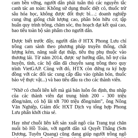
cam bền vững, người dân phải tuân thủ các nguyên tắc
canh tác an toàn: Không sử dụng thuốc diệt cỏ, thuốc trừ
sâu hóa học, không được đốt thực bì…; doanh nghiệp
cung ứng giống chất lượng cao, phân bón hữu cơ, tập
huấn quy trình trồng, chăm sóc, thu hoạch đạt kết quả cao,
bao tiêu toàn bộ sản phẩm cho người dân.
Được biết trước đây, người dân ở HTX Phong Lưu chỉ
trồng cam sành theo phương pháp truyền thống, chất
lượng kém, năng suất đạt thấp, tiêu thụ phụ thuộc vào
thương lái. Từ năm 2014, được sự hướng dẫn, hỗ trợ của
huyện, tỉnh, các hộ dân đã chuyển sang trồng theo quy
trình VietGAP. Cùng với đó, HTX còn đứng ra ký hợp
đồng với các đối tác cung cấp đầu vào (phân bón, thuốc
bảo vệ thực vật...) và bao tiêu đầu ra cho các thành viên.
“Nhờ có chuỗi liên kết mà giá bán luôn ổn định, thu nhập
của các thành viên đạt trung bình 200 - 300 triệu
đồng/năm, có hộ lãi tới 700 triệu đồng/năm”, ông Nông
Văn Nghiệp, Giám đốc HXT Dịch vụ tổng hợp Phong
Lưu phấn khởi chia sẻ.
Hay như chuỗi liên kết sản xuất ngô của Trang trại chăn
nuôi bò Hồ Toản, với người dân xã Quyết Thắng (Sơn
Dương, Tuyên Quang) cũng đang giúp người trồng ngô