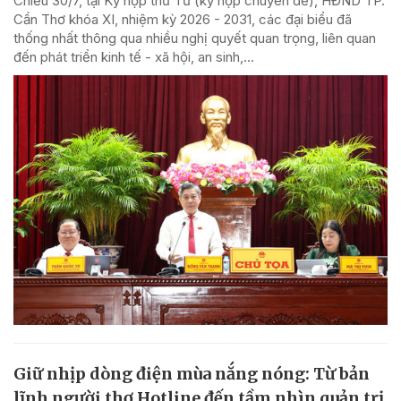
Chiều 30/7, tại Kỳ họp thứ Tư (kỳ họp chuyên đề), HĐND TP.
Cần Thơ khóa XI, nhiệm kỳ 2026 - 2031, các đại biểu đã
thống nhất thông qua nhiều nghị quyết quan trọng, liên quan
đến phát triển kinh tế - xã hội, an sinh,...
Giữ nhịp dòng điện mùa nắng nóng: Từ bản
lĩnh người thợ Hotline đến tầm nhìn quản trị