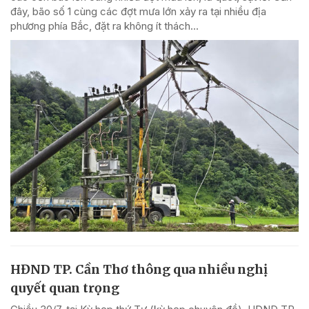
đây, bão số 1 cùng các đợt mưa lớn xảy ra tại nhiều địa
phương phía Bắc, đặt ra không ít thách...
HĐND TP. Cần Thơ thông qua nhiều nghị
quyết quan trọng