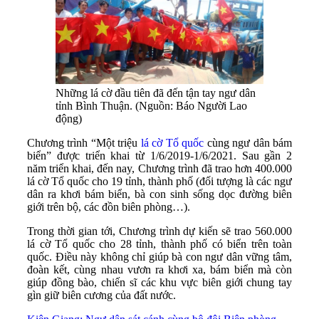
Những lá cờ đầu tiên đã đến tận tay ngư dân
tỉnh Bình Thuận. (Nguồn: Báo Người Lao
động)
Chương trình “Một triệu
lá cờ Tổ quốc
cùng ngư dân bám
biển” được triển khai từ 1/6/2019-1/6/2021. Sau gần 2
năm triển khai, đến nay, Chương trình đã trao hơn 400.000
lá cờ Tổ quốc cho 19 tỉnh, thành phố (đối tượng là các ngư
dân ra khơi bám biển, bà con sinh sống dọc đường biên
giới trên bộ, các đồn biên phòng…).
Trong thời gian tới, Chương trình dự kiến sẽ trao 560.000
lá cờ Tổ quốc cho 28 tỉnh, thành phố có biển trên toàn
quốc. Điều này không chỉ giúp bà con ngư dân vững tâm,
đoàn kết, cùng nhau vươn ra khơi xa, bám biển mà còn
giúp đồng bào, chiến sĩ các khu vực biên giới chung tay
gìn giữ biên cương của đất nước.