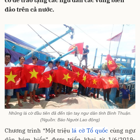
cờ để trao tặng các ngư dân các vùng biển
đảo trên cả nước.
Những lá cờ đầu tiên đã đến tận tay ngư dân tỉnh Bình Thuận.
(Nguồn: Báo Người Lao động)
Chương trình “Một triệu
lá cờ Tổ quốc
cùng ngư
dân bám biển” được triển khai từ 1/6/2019-