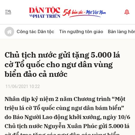
Gửi bình luận
Công tác Dân tộc
Tín ngưỡng tôn giáo
Bản làng hô
Chủ tịch nước gửi tặng 5.000 lá
cờ Tổ quốc cho ngư dân vùng
biển đảo cả nước
11/06/2021 10:22
Hủy
Gửi
Nhân dịp kỷ niệm 2 năm Chương trình “Một
triệu lá cờ Tổ quốc cùng ngư dân bám biển”
do Báo Người Lao động khởi xướng, ngày 10/6
Chủ tịch nước Nguyễn Xuân Phúc gửi 5.000 lá