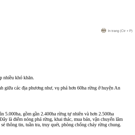
In trang
(Ctr + P)
ặp nhiều khó khăn.
ranh giữa các địa phương như, vụ phá hơn 60ha rừng ở huyện An
ần 5.000ha, gồm gần 2.400ha rừng tự nhiên và hơn 2.500ha
Đây là điểm nóng phá rừng, khai thác, mua bán, vận chuyển lâm
sẻ thông tin, tuần tra, truy quét, phòng chống cháy rừng chung.