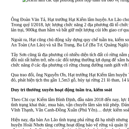
Ông Đoàn Văn Tá, Hạt trưởng Hạt Kiểm lâm huyện An Lão cho bi
Trong quý I/2018, lực lượng chức năng 2 địa phương đã tổ chức 21
lán trại, 900kg than hầm và bắt giữ một lượng củi lớn giao cơ q
Ngoài ra, Hạt cũng chủ động xây dựng quy chế tuần tra, kiểm 
An Toàn (An Lão) và xã Ba Trang, Ba Lế (Ba Tơ, Quảng Ngãi) 
Tây Sơn cũng là địa phương có nhiều diện tích đất có rừng nằm
đồi núi rất hiểm trở, nên các đối tượng thường lợi dụng để xâm
chức năng ở các địa phương có rừng chung đường ranh giới với
Qua trao đổi, ông Nguyễn Ơn, Hạt trưởng Hạt Kiểm lâm huyện Tây
đó, phát hiện tịch thu gần 1,5m3 gỗ, hủy tại rừng 21 lò than, 14 
Duy trì thường xuyên hoạt động tuần tra, kiểm soát
Theo Chi cục Kiểm lâm Bình Định, đầu năm 2018 đến nay, lực lượ
tình trạng khai thác, mua bán, vận chuyển lâm sản trái phép. Đ
Vĩnh Thạnh, Vân Canh-Đồng Xuân (Phú Yên)… được kiểm soá
Hiện nay, địa bàn An Lão tình trạng phá rừng đã hạ nhiệt nhưng
huyện Hoài Nhơn tăng cường hoạt động bảo vệ rừng và quản lý