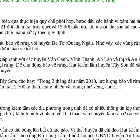
ết, qua thực hiện quy chế phối hợp, bước đầu các hành vi xâm hại tà
 đợt kiểm tra, truy quét và 15 đợt tuần tra, kiểm soát lâm sản tại cá
uan chức năng xử lý theo quy định.
soát, bảo vệ rừng với huyện Ba Tơ (Quảng Ngãi). Nhờ vậy, các vùng r
được bảo vệ tốt hơn.
 giáp ranh với các huyện Vân Canh, Vĩnh Thạnh, An Lão và thị xã An
 hại rừng. Để chủ động bảo vệ rừng, Hạt Kiểm lâm huyện Tây Sơn đã xâ
 huyện.
 Sơn, cho hay: “Trong 3 tháng đầu năm 2018, lực lượng bảo vệ rừng cá
lán trại, 2.700kg than, cùng nhiều vật dụng như xẻng, cuốc...”.
ng kiểm lâm các địa phương trong tỉnh đã có nhiều thông tin kịp thời
áng chú ý là tình hình vi phạm về khai thác, vận chuyển lâm sản ở cá
t.
 vẫn có thể bùng lên bất cứ lúc nào. Vì thế, huyện đã chỉ đạo Hạt Kiể
 lâm sản. Theo ông Đỗ Tùng Lâm, Phó Chủ tịch UBND huyện An Lão: “K