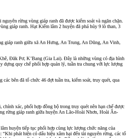
i nguyên rừng vùng giáp ranh đã được kiểm soát và ngăn chặn.
c vùng giáp ranh. Hạt Kiểm lâm 2 huyện đã phá hủy 9 lò than, 3
ừng giáp ranh giữa xã An Hưng, An Trung, An Dũng, An Vinh,
 Khê, Đăk Pơ, K’Bang (Gia Lai). Đây là những vùng có địa hình
y dựng quy chế phối hợp quản lý, tuần tra chung với lực lượng
c bên đã tổ chức 46 đợt tuần tra, kiểm soát, truy quét, qua
, chính xác, phối hợp đồng bộ trong truy quét nên hạn chế được
c vùng rừng giáp ranh giữa huyện An Lão-Hoài Nhơn, Hoài Ân-
m lâm huyện tiếp tục phối hợp cùng lực lượng chức năng của
hi phát hiện có dấu hiệu xâm hại đến tài nguyên rừng, các tổ