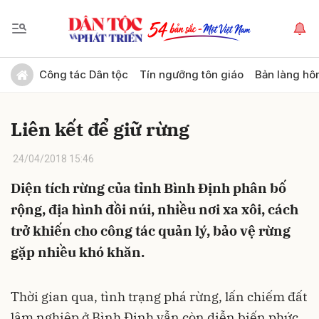
Gửi bình luận
Công tác Dân tộc
Tín ngưỡng tôn giáo
Bản làng hô
Liên kết để giữ rừng
24/04/2018 15:46
Diện tích rừng của tỉnh Bình Định phân bố
rộng, địa hình đồi núi, nhiều nơi xa xôi, cách
Hủy
Gửi
trở khiến cho công tác quản lý, bảo vệ rừng
gặp nhiều khó khăn.
Thời gian qua, tình trạng phá rừng, lấn chiếm đất
lâm nghiệp ở Bình Định vẫn còn diễn biến phức