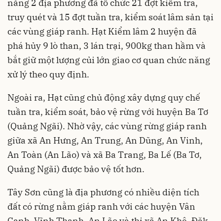
năng 2 địa phương đã tổ chức 21 đợt kiểm tra,
truy quét và 15 đợt tuần tra, kiểm soát lâm sản tại
các vùng giáp ranh. Hạt Kiểm lâm 2 huyện đã
phá hủy 9 lò than, 3 lán trại, 900kg than hầm và
bắt giữ một lượng củi lớn giao cơ quan chức năng
xử lý theo quy định.
Ngoài ra, Hạt cũng chủ động xây dựng quy chế
tuần tra, kiểm soát, bảo vệ rừng với huyện Ba Tơ
(Quảng Ngãi). Nhờ vậy, các vùng rừng giáp ranh
giữa xã An Hưng, An Trung, An Dũng, An Vinh,
An Toàn (An Lão) và xã Ba Trang, Ba Lế (Ba Tơ,
Quảng Ngãi) được bảo vệ tốt hơn.
Tây Sơn cũng là địa phương có nhiều diện tích
đất có rừng nằm giáp ranh với các huyện Vân
Canh, Vĩnh Thạnh, An Lão và thị xã An Khê, Đăk