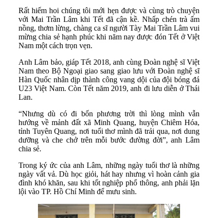
Rất hiếm hoi chúng tôi mới hẹn được và cùng trò chuyện
với Mai Trần Lâm khi Tết đã cận kề. Nhấp chén trà ấm
nồng, thơm lừng, chàng ca sĩ người Tày Mai Trần Lâm vui
mừng chia sẻ hạnh phúc khi năm nay được đón Tết ở Việt
Nam một cách trọn vẹn.
Anh Lâm bảo, giáp Tết 2018, anh cùng Đoàn nghệ sĩ Việt
Nam theo Bộ Ngoại giao sang giao lưu với Đoàn nghệ sĩ
Hàn Quốc nhân dịp thành công vang dội của đội bóng đá
U23 Việt Nam. Còn Tết năm 2019, anh đi lưu diễn ở Thái
Lan.
“Nhưng dù có đi bốn phương trời thì lòng mình vẫn
hướng về mảnh đất xã Minh Quang, huyện Chiêm Hóa,
tỉnh Tuyên Quang, nơi tuổi thơ mình đã trải qua, nơi dung
dưỡng và che chở trên mỗi bước đường đời”, anh Lâm
chia sẻ.
Trong ký ức của anh Lâm, những ngày tuổi thơ là những
ngày vất vả. Dù học giỏi, hát hay nhưng vì hoàn cảnh gia
đình khó khăn, sau khi tốt nghiệp phổ thông, anh phải lặn
lội vào TP. Hồ Chí Minh để mưu sinh.