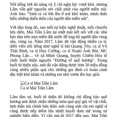
Nổi tiếng bởi tài năng và ý chí nghị lực vượt khó, nhưng
Lâm vẫn giữ nguyên nét chất phát của người miền núi.
Anh bảo: “Sinh ra và lớn lên ở nơi khó khăn, mình thấu
hiểu những thiếu thốn của người dân miền núi”.
Với tấm lòng đó, sau mỗi sự kiện nghệ thuật, mỗi chuyến
lưu diễn, Mai Trần Lâm lại miệt mài kết nối với các nhà
hảo tâm trên mọi miền đất nước để ủng hộ người dân vùng
sâu, vùng xa. Năm 2017, Lâm đã vận động nhiều ca sĩ,
diễn viên nổi tiếng như nghệ sĩ hài Quang Tèo, ca sĩ Võ
Thái Bình, ca sĩ Huy Cường, ca sĩ Yuuki Ánh Bùi, MC
Phong Lẩn… về xã Minh Quang, huyện Chiêm Hóa tổ
chức buổi thiện nguyện "Đường về quê hương". Trong
buổi từ thiện này, anh đã vận động được hơn 50 triệu đồng
cùng nhiều phần quà cho những gia đình có hoàn cảnh
đặc biệt khó khăn và những em nhỏ vươn lên học giỏi.
Ca sĩ Mai Trần Lâm
Lâm tâm sự, buổi từ thiện đó không chỉ đồng bào quê
hương anh được nhận những món quà quý giá về vật chất,
tinh thần mà chính bản thân anh cùng anh chị em nghệ sĩ
cũng được tiếp thêm lửa nhiệt huyết đam mê trong sự
nghiệp biểu diễn. Vì vậy mà từ 2017 đến nay, Mai Trần