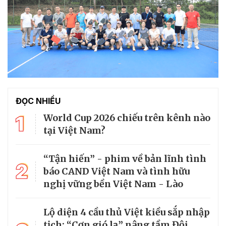
ĐỌC NHIỀU
1
World Cup 2026 chiếu trên kênh nào
tại Việt Nam?
“Tận hiến” - phim về bản lĩnh tình
2
báo CAND Việt Nam và tình hữu
nghị vững bền Việt Nam - Lào
Lộ diện 4 cầu thủ Việt kiều sắp nhập
tịch: “Cơn gió lạ” nâng tầm Đội