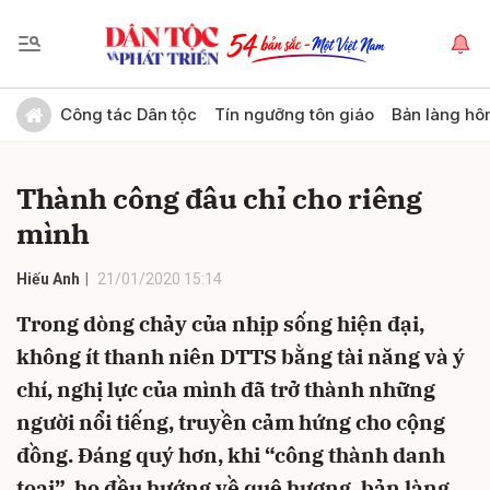
Gửi bình luận
Công tác Dân tộc
Tín ngưỡng tôn giáo
Bản làng hô
Thành công đâu chỉ cho riêng
mình
Hiếu Anh
21/01/2020 15:14
Trong dòng chảy của nhịp sống hiện đại,
Hủy
Gửi
không ít thanh niên DTTS bằng tài năng và ý
chí, nghị lực của mình đã trở thành những
người nổi tiếng, truyền cảm hứng cho cộng
đồng. Đáng quý hơn, khi “công thành danh
toại”, họ đều hướng về quê hương, bản làng.