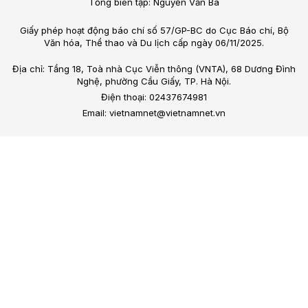
Tổng biên tập: Nguyễn Văn Bá
Giấy phép hoạt động báo chí số 57/GP-BC do Cục Báo chí, Bộ
Văn hóa, Thể thao và Du lịch cấp ngày 06/11/2025.
Địa chỉ: Tầng 18, Toà nhà Cục Viễn thông (VNTA), 68 Dương Đình
Nghệ, phường Cầu Giấy, TP. Hà Nội.
Điện thoại: 02437674981
Email: vietnamnet@vietnamnet.vn