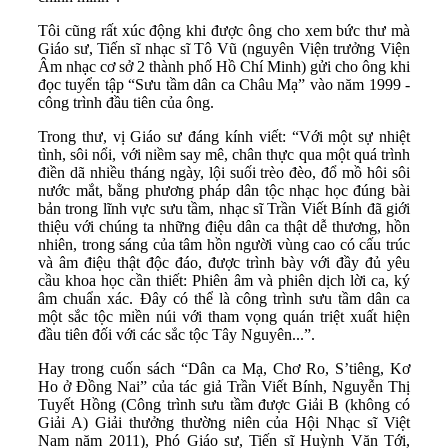
Tôi cũng rất xúc động khi được ông cho xem bức thư mà
Giáo sư, Tiến sĩ nhạc sĩ Tô Vũ (nguyên Viện trưởng Viện
Âm nhạc cơ sở 2 thành phố Hồ Chí Minh) gửi cho ông khi
đọc tuyển tập “Sưu tầm dân ca Châu Mạ” vào năm 1999 -
công trình đầu tiên của ông.
Trong thư, vị Giáo sư đáng kính viết: “Với một sự nhiệt
tình, sôi nổi, với niềm say mê, chân thực qua một quá trình
điền dã nhiều tháng ngày, lội suối trèo đèo, đổ mồ hôi sôi
nước mắt, bằng phương pháp dân tộc nhạc học đúng bài
bản trong lĩnh vực sưu tầm, nhạc sĩ Trần Viết Bính đã giới
thiệu với chúng ta những điệu dân ca thật dễ thương, hồn
nhiên, trong sáng của tâm hồn người vùng cao có cấu trúc
và âm điệu thật độc đáo, được trình bày với đầy đủ yêu
cầu khoa học cần thiết: Phiên âm và phiên dịch lời ca, ký
âm chuẩn xác. Đây có thể là công trình sưu tầm dân ca
một sắc tộc miền núi với tham vọng quán triệt xuất hiện
đầu tiên đối với các sắc tộc Tây Nguyên...”.
Hay trong cuốn sách “Dân ca Mạ, Chơ Ro, S’tiêng, Kơ
Ho ở Đồng Nai” của tác giả Trần Viết Bính, Nguyễn Thị
Tuyết Hồng (Công trình sưu tầm được Giải B (không có
Giải A) Giải thưởng thường niên của Hội Nhạc sĩ Việt
Nam năm 2011), Phó Giáo sư, Tiến sĩ Huỳnh Văn Tới,