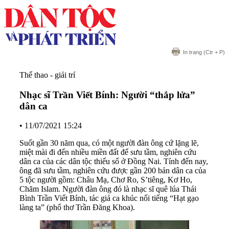
In trang
(Ctr + P)
Thể thao - giải trí
Nhạc sĩ Trần Viết Bính: Người “thắp lửa”
dân ca
•
11/07/2021 15:24
Suốt gần 30 năm qua, có một người đàn ông cứ lặng lẽ,
miệt mài đi đến nhiều miền đất để sưu tầm, nghiên cứu
dân ca của các dân tộc thiểu số ở Đồng Nai. Tính đến nay,
ông đã sưu tầm, nghiên cứu được gần 200 bản dân ca của
5 tộc người gồm: Châu Mạ, Chơ Ro, S’tiêng, Kơ Ho,
Chăm Islam. Người đàn ông đó là nhạc sĩ quê lúa Thái
Bình Trần Viết Bính, tác giả ca khúc nổi tiếng “Hạt gạo
làng ta” (phổ thơ Trần Đăng Khoa).