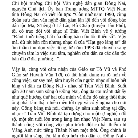
Chi hội trưởng Chi hội Văn nghệ dân gian Đồng Nai,
nguyên Chủ tịch Ủy ban Trung ương MTTQ Việt Nam
tỉnh Đồng Nai có viết lời tựa: “Còn nhớ năm 1990, cùng
đoàn sưu tầm văn nghệ dân gian lặn lội đến với đồng bào
dân tộc Mạ, S’tiêng ở Tà Lài, Bù Cháp (huyện Tân Phú),
tôi có trao đổi với nhạc sĩ Trần Viết Bính về ý tưởng
“Đánh thức tiếng hát của đồng bào dân tộc thiểu số”. Vậy
mà, dù rất bận rộn nhưng nhạc sĩ của “Hạt gạo làng ta” đã
âm thầm thu dọn việc riêng, từ năm 1993 đã chuyển sang
chuyên tâm lo việc sưu tầm, nghiên cứu dân ca các dân tộc
bản địa ở địa phương...”.
Vậy là, cùng với cảm nhận của Giáo sư Tô Vũ và Phó
Giáo sư Huỳnh Văn Tới, có thể hình dung ra rõ hơn về
công việc, sự say mê, tâm huyết của người nhạc sĩ luôn hết
lòng vì dân ca Đồng Nai - nhạc sĩ Trần Viết Bính. Suốt
gần 30 năm sinh sống ở Đồng Nai, ông đã coi mảnh đất ấy
như quê hương thứ hai của mình và điều đó càng thôi thúc
ông phải làm thật nhiều điều tốt đẹp và có ý nghĩa cho nơi
này. Công bằng mà nói, chừng ấy năm sinh sống tại đây,
nhạc sĩ Trần Viết Bính đã tạo dựng cho một sự nghiệp đồ
sộ, một tên tuổi lớn trong làng âm nhạc Việt Nam, sau sự
thành công với công việc phụ trách đội ca hát thiếu nhi
Vàng Anh nức tiếng Thành Nam một thời. Ông chính là
người làm sáng lên, làm đẹp hơn cho dân ca Đồng Nai -