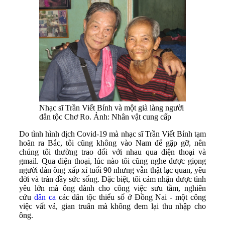
Nhạc sĩ Trần Viết Bính và một già làng người
dân tộc Chơ Ro. Ảnh: Nhân vật cung cấp
Do tình hình dịch Covid-19 mà nhạc sĩ Trần Viết Bính tạm
hoãn ra Bắc, tôi cũng không vào Nam để gặp gỡ, nên
chúng tôi thường trao đổi với nhau qua điện thoại và
gmail. Qua điện thoại, lúc nào tôi cũng nghe được giọng
người đàn ông xấp xỉ tuổi 90 nhưng vẫn thật lạc quan, yêu
đời và tràn đầy sức sống. Đặc biệt, tôi cảm nhận được tình
yêu lớn mà ông dành cho công việc sưu tầm, nghiên
cứu
dân ca
các dân tộc thiểu số ở Đồng Nai - một công
việc vất vả, gian truân mà không đem lại thu nhập cho
ông.