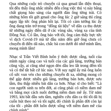
Qua những cuộc trò chuyện cả qua gmail lẫn điện thoại,
tôi đều thấy ông nhắc nhiều đến công việc thú vị này bằng
chất giọng hào sảng của người đàn ông từng trải. Có
những hôm tôi gửi gmail cho ông lúc 2 giờ sáng thì cũng
ngay lập tức ông phản hồi lại. Tôi có cảm tưởng lúc ấy
ông đang trăn trở trong “đống tài liệu” về dân ca thu được
từ những ngày điền dã ở các vùng sâu, vùng xa của tỉnh
Đồng Nai. Có lần, ông bảo với tôi, ông cảm thấy bực tức
vì dịch Covid-19 mà từ đầu năm đến giờ ông chưa có
chuyến đi điền dã nào, chắc bà con dưới đó nhớ mình lắm,
mong mình lắm!
Nhạc sĩ Trần Viết Bính luôn ý thức được rằng, tuổi của
mình ngày càng cao và tuổi của các già làng, trưởng bản
cũng vậy, ai cũng như ngọn đèn dầu leo lắt trong đêm tối
và có thể tắt bất cứ lúc nào. Với suy nghĩ ấy mà ông luôn
cố sức vun vén cho những chuyến đi xa, những mong có
thể gặp được nhiều già làng, trưởng bản hơn, được sưu
tầm, thu thập nhiều bài dân ca hơn. Nhạc sĩ cho biết: “Là
con người sinh ra trên đời, ai cũng phải có niềm đam mê
và bằng mọi cách nuôi dưỡng niềm đam mê ấy. Từ năm
1993, khi bắt đầu sưu tầm, nghiên cứu dân ca thì tôi đã bị
cuốn hút theo nó và tôi nghĩ, đó chính là phần đời còn lại
của tôi - phần đời luôn được sống với niềm đam mê của
chính mình”.