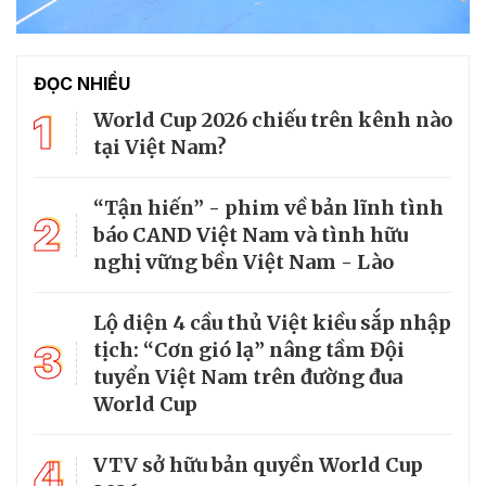
ĐỌC NHIỀU
1
World Cup 2026 chiếu trên kênh nào
tại Việt Nam?
“Tận hiến” - phim về bản lĩnh tình
2
báo CAND Việt Nam và tình hữu
nghị vững bền Việt Nam - Lào
Lộ diện 4 cầu thủ Việt kiều sắp nhập
3
tịch: “Cơn gió lạ” nâng tầm Đội
tuyển Việt Nam trên đường đua
World Cup
4
VTV sở hữu bản quyền World Cup