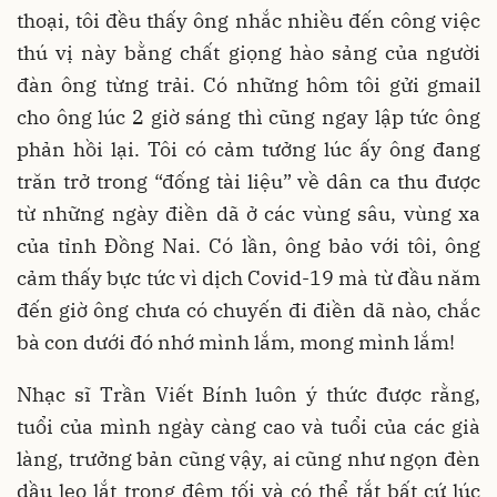
thoại, tôi đều thấy ông nhắc nhiều đến công việc
thú vị này bằng chất giọng hào sảng của người
đàn ông từng trải. Có những hôm tôi gửi gmail
cho ông lúc 2 giờ sáng thì cũng ngay lập tức ông
phản hồi lại. Tôi có cảm tưởng lúc ấy ông đang
trăn trở trong “đống tài liệu” về dân ca thu được
từ những ngày điền dã ở các vùng sâu, vùng xa
của tỉnh Đồng Nai. Có lần, ông bảo với tôi, ông
cảm thấy bực tức vì dịch Covid-19 mà từ đầu năm
đến giờ ông chưa có chuyến đi điền dã nào, chắc
bà con dưới đó nhớ mình lắm, mong mình lắm!
Nhạc sĩ Trần Viết Bính luôn ý thức được rằng,
tuổi của mình ngày càng cao và tuổi của các già
làng, trưởng bản cũng vậy, ai cũng như ngọn đèn
dầu leo lắt trong đêm tối và có thể tắt bất cứ lúc