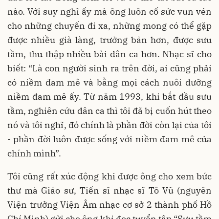
nào. Với suy nghĩ ấy mà ông luôn cố sức vun vén
cho những chuyến đi xa, những mong có thể gặp
được nhiều già làng, trưởng bản hơn, được sưu
tầm, thu thập nhiều bài dân ca hơn. Nhạc sĩ cho
biết: “Là con người sinh ra trên đời, ai cũng phải
có niềm đam mê và bằng mọi cách nuôi dưỡng
niềm đam mê ấy. Từ năm 1993, khi bắt đầu sưu
tầm, nghiên cứu dân ca thì tôi đã bị cuốn hút theo
nó và tôi nghĩ, đó chính là phần đời còn lại của tôi
- phần đời luôn được sống với niềm đam mê của
chính mình”.
Tôi cũng rất xúc động khi được ông cho xem bức
thư mà Giáo sư, Tiến sĩ nhạc sĩ Tô Vũ (nguyên
Viện trưởng Viện Âm nhạc cơ sở 2 thành phố Hồ
Chí Minh) gửi cho ông khi đọc tuyển tập “Sưu tầm