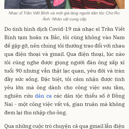
Nhạc sĩ Trần Viết Bính và một già làng người dân tộc Chơ Ro.
Ảnh: Nhân vật cung cấp
Do tình hình dịch Covid-19 mà nhạc sĩ Trần Viết
Bính tạm hoãn ra Bắc, tôi cũng không vào Nam
để gặp gỡ, nên chúng tôi thường trao đổi với nhau
qua điện thoại và gmail. Qua điện thoại, lúc nào
tôi cũng nghe được giọng người đàn ông xấp xỉ
tuổi 90 nhưng vẫn thật lạc quan, yêu đời và tràn
đầy sức sống. Đặc biệt, tôi cảm nhận được tình
yêu lớn mà ông dành cho công việc sưu tầm,
nghiên cứu
dân ca
các dân tộc thiểu số ở Đồng
Nai - một công việc vất vả, gian truân mà không
đem lại thu nhập cho ông.
Qua những cuộc trò chuyện cả qua gmail lẫn điện