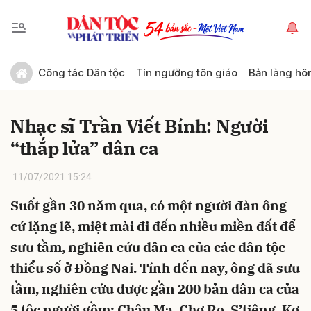
Gửi bình luận
Công tác Dân tộc
Tín ngưỡng tôn giáo
Bản làng hô
Nhạc sĩ Trần Viết Bính: Người
“thắp lửa” dân ca
11/07/2021 15:24
Suốt gần 30 năm qua, có một người đàn ông
Hủy
Gửi
cứ lặng lẽ, miệt mài đi đến nhiều miền đất để
sưu tầm, nghiên cứu dân ca của các dân tộc
thiểu số ở Đồng Nai. Tính đến nay, ông đã sưu
tầm, nghiên cứu được gần 200 bản dân ca của
5 tộc người gồm: Châu Mạ, Chơ Ro, S’tiêng, Kơ