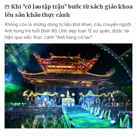
Khi "cờ lau tập trận" bước từ sách giáo khoa
lên sân khấu thực cảnh
Không còn là những dòng tư liệu khô khan, câu chuyện người
Anh hùng trẻ tuổi Đinh Bộ Lĩnh dẹp loạn 12 sứ quân, được tái
hiện qua xiếc thực cảnh "Anh hùng cờ lau".