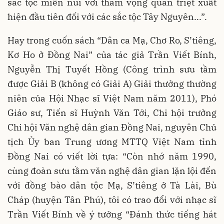
sắc tộc miền núi với tham vọng quán triệt xuất
hiện đầu tiên đối với các sắc tộc Tây Nguyên...”.
Hay trong cuốn sách “Dân ca Mạ, Chơ Ro, S’tiêng,
Kơ Ho ở Đồng Nai” của tác giả Trần Viết Bính,
Nguyễn Thị Tuyết Hồng (Công trình sưu tầm
được Giải B (không có Giải A) Giải thưởng thường
niên của Hội Nhạc sĩ Việt Nam năm 2011), Phó
Giáo sư, Tiến sĩ Huỳnh Văn Tới, Chi hội trưởng
Chi hội Văn nghệ dân gian Đồng Nai, nguyên Chủ
tịch Ủy ban Trung ương MTTQ Việt Nam tỉnh
Đồng Nai có viết lời tựa: “Còn nhớ năm 1990,
cùng đoàn sưu tầm văn nghệ dân gian lặn lội đến
với đồng bào dân tộc Mạ, S’tiêng ở Tà Lài, Bù
Cháp (huyện Tân Phú), tôi có trao đổi với nhạc sĩ
Trần Viết Bính về ý tưởng “Đánh thức tiếng hát