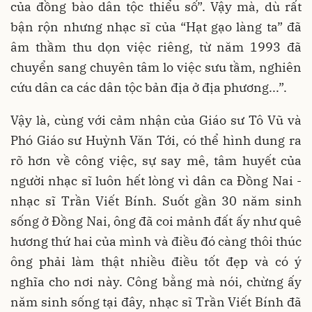
của đồng bào dân tộc thiểu số”. Vậy mà, dù rất
bận rộn nhưng nhạc sĩ của “Hạt gạo làng ta” đã
âm thầm thu dọn việc riêng, từ năm 1993 đã
chuyển sang chuyên tâm lo việc sưu tầm, nghiên
cứu dân ca các dân tộc bản địa ở địa phương...”.
Vậy là, cùng với cảm nhận của Giáo sư Tô Vũ và
Phó Giáo sư Huỳnh Văn Tới, có thể hình dung ra
rõ hơn về công việc, sự say mê, tâm huyết của
người nhạc sĩ luôn hết lòng vì dân ca Đồng Nai -
nhạc sĩ Trần Viết Bính. Suốt gần 30 năm sinh
sống ở Đồng Nai, ông đã coi mảnh đất ấy như quê
hương thứ hai của mình và điều đó càng thôi thúc
ông phải làm thật nhiều điều tốt đẹp và có ý
nghĩa cho nơi này. Công bằng mà nói, chừng ấy
năm sinh sống tại đây, nhạc sĩ Trần Viết Bính đã