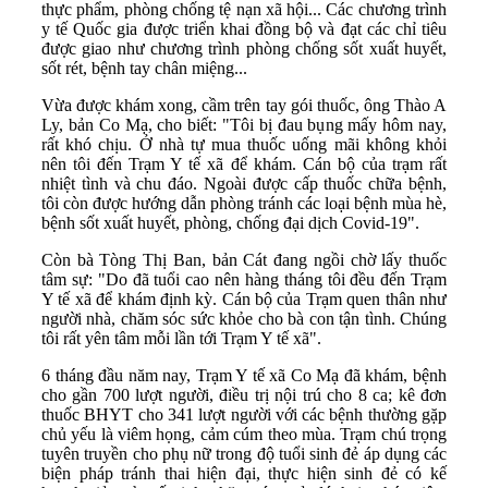
thực phẩm, phòng chống tệ nạn xã hội... Các chương trình
y tế Quốc gia được triển khai đồng bộ và đạt các chỉ tiêu
được giao như chương trình phòng chống sốt xuất huyết,
sốt rét, bệnh tay chân miệng...
Vừa được khám xong, cầm trên tay gói thuốc, ông Thào A
Ly, bản Co Mạ, cho biết: "Tôi bị đau bụng mấy hôm nay,
rất khó chịu. Ở nhà tự mua thuốc uống mãi không khỏi
nên tôi đến Trạm Y tế xã để khám. Cán bộ của trạm rất
nhiệt tình và chu đáo. Ngoài được cấp thuốc chữa bệnh,
tôi còn được hướng dẫn phòng tránh các loại bệnh mùa hè,
bệnh sốt xuất huyết, phòng, chống đại dịch Covid-19".
Còn bà Tòng Thị Ban, bản Cát đang ngồi chờ lấy thuốc
tâm sự: "Do đã tuổi cao nên hàng tháng tôi đều đến Trạm
Y tế xã để khám định kỳ. Cán bộ của Trạm quen thân như
người nhà, chăm sóc sức khỏe cho bà con tận tình. Chúng
tôi rất yên tâm mỗi lần tới Trạm Y tế xã".
6 tháng đầu năm nay, Trạm Y tế xã Co Mạ đã khám, bệnh
cho gần 700 lượt người, điều trị nội trú cho 8 ca; kê đơn
thuốc BHYT cho 341 lượt người với các bệnh thường gặp
chủ yếu là viêm họng, cảm cúm theo mùa. Trạm chú trọng
tuyên truyền cho phụ nữ trong độ tuổi sinh đẻ áp dụng các
biện pháp tránh thai hiện đại, thực hiện sinh đẻ có kế