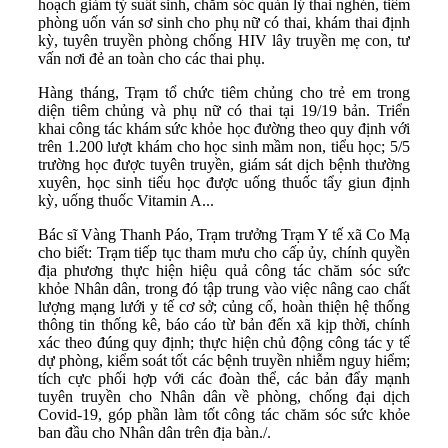
hoạch giảm tỷ suất sinh, chăm sóc quản lý thai nghén, tiêm
phòng uốn ván sơ sinh cho phụ nữ có thai, khám thai định
kỳ, tuyên truyền phòng chống HIV lây truyền mẹ con, tư
vấn nơi đẻ an toàn cho các thai phụ.
Hàng tháng, Trạm tổ chức tiêm chủng cho trẻ em trong
diện tiêm chủng và phụ nữ có thai tại 19/19 bản. Triển
khai công tác khám sức khỏe học đường theo quy định với
trên 1.200 lượt khám cho học sinh mầm non, tiểu học; 5/5
trường học được tuyên truyền, giám sát dịch bệnh thường
xuyên, học sinh tiểu học được uống thuốc tẩy giun định
kỳ, uống thuốc Vitamin A...
Bác sĩ Vàng Thanh Páo, Trạm trưởng Trạm Y tế xã Co Mạ
cho biết: Trạm tiếp tục tham mưu cho cấp ủy, chính quyền
địa phương thực hiện hiệu quả công tác chăm sóc sức
khỏe Nhân dân, trong đó tập trung vào việc nâng cao chất
lượng mạng lưới y tế cơ sở; củng cố, hoàn thiện hệ thống
thông tin thống kê, báo cáo từ bản đến xã kịp thời, chính
xác theo đúng quy định; thực hiện chủ động công tác y tế
dự phòng, kiểm soát tốt các bệnh truyền nhiễm nguy hiểm;
tích cực phối hợp với các đoàn thể, các bản đẩy mạnh
tuyên truyền cho Nhân dân về phòng, chống đại dịch
Covid-19, góp phần làm tốt công tác chăm sóc sức khỏe
ban đầu cho Nhân dân trên địa bàn./.