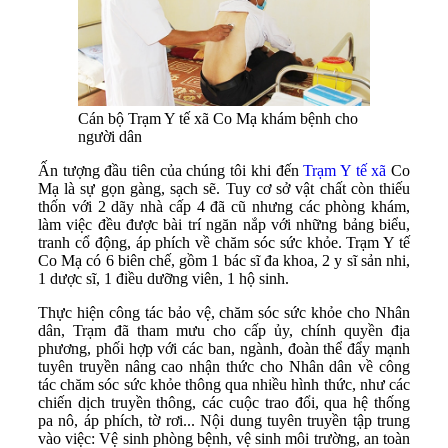
Cán bộ Trạm Y tế xã Co Mạ khám bệnh cho
người dân
Ấn tượng đầu tiên của chúng tôi khi đến
Trạm Y tế xã
Co
Mạ là sự gọn gàng, sạch sẽ. Tuy cơ sở vật chất còn thiếu
thốn với 2 dãy nhà cấp 4 đã cũ nhưng các phòng khám,
làm việc đều được bài trí ngăn nắp với những bảng biểu,
tranh cổ động, áp phích về chăm sóc sức khỏe. Trạm Y tế
Co Mạ có 6 biên chế, gồm 1 bác sĩ đa khoa, 2 y sĩ sản nhi,
1 dược sĩ, 1 điều dưỡng viên, 1 hộ sinh.
Thực hiện công tác bảo vệ, chăm sóc sức khỏe cho Nhân
dân, Trạm đã tham mưu cho cấp ủy, chính quyền địa
phương, phối hợp với các ban, ngành, đoàn thể đẩy mạnh
tuyên truyền nâng cao nhận thức cho Nhân dân về công
tác chăm sóc sức khỏe thông qua nhiều hình thức, như các
chiến dịch truyền thông, các cuộc trao đổi, qua hệ thống
pa nô, áp phích, tờ rơi... Nội dung tuyên truyền tập trung
vào việc: Vệ sinh phòng bệnh, vệ sinh môi trường, an toàn