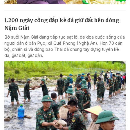
1.200 ngày công đắp kè đá giữ đất bên dòng
Nậm Giải
Bờ suối Nậm Giải đang tiếp tục sạt lở, đe dọa cuộc sống của
người dân ở bản Pục, xã Quế Phong (Nghệ An). Hơn 70 cán
bộ, chiến sĩ và đồng bào Thái đã chung tay dựng tuyến kè
đá, giữ đất, giữ bản.