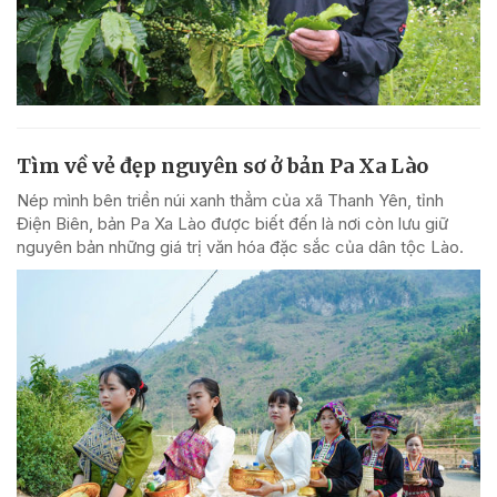
Tìm về vẻ đẹp nguyên sơ ở bản Pa Xa Lào
Nép mình bên triền núi xanh thẳm của xã Thanh Yên, tỉnh
Điện Biên, bản Pa Xa Lào được biết đến là nơi còn lưu giữ
nguyên bản những giá trị văn hóa đặc sắc của dân tộc Lào.