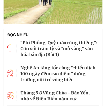
ĐỌC NHIỀU
“Phí Phông: Quỷ máu rừng thiêng”:
1
Cơn sốt trăm tỷ và "mỏ vàng" văn
hóa bản địa (Bài 1)
Nghệ An tăng tốc cùng "chiến dịch
2
100 ngày đêm cao điểm” dựng
trường nội trú vùng biên
3
Tháng 5 ở Vũng Chùa - Đảo Yến,
nhớ về Điện Biên năm xưa