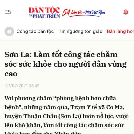
Gửi bình luận
Công tác Dân tộc
Tín ngưỡng tôn giáo
Bản làng hô
Sơn La: Làm tốt công tác chăm
sóc sức khỏe cho người dân vùng
cao
27/07/2021 16:49
Hủy
Gửi
Với phương châm “phòng bệnh hơn chữa
bệnh”, những năm qua, Trạm Y tế xã Co Mạ,
huyện Thuận Châu (Sơn La) luôn nỗ lực, vượt
lên khó khăn, làm tốt công tác chăm sóc sức