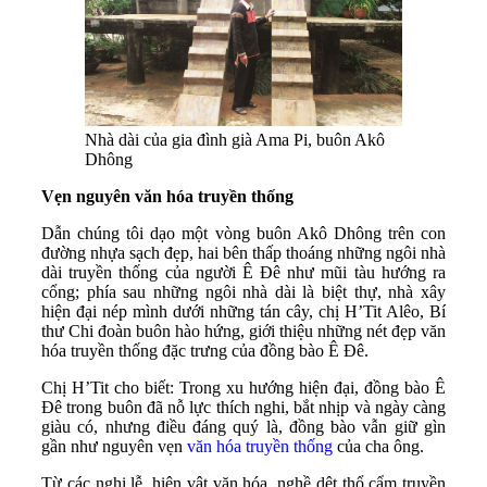
Nhà dài của gia đình già Ama Pi, buôn Akô
Dhông
Vẹn nguyên văn hóa truyền thống
Dẫn chúng tôi dạo một vòng buôn Akô Dhông trên con
đường nhựa sạch đẹp, hai bên thấp thoáng những ngôi nhà
dài truyền thống của người Ê Đê như mũi tàu hướng ra
cổng; phía sau những ngôi nhà dài là biệt thự, nhà xây
hiện đại nép mình dưới những tán cây, chị H’Tit Alêo, Bí
thư Chi đoàn buôn hào hứng, giới thiệu những nét đẹp văn
hóa truyền thống đặc trưng của đồng bào Ê Đê.
Chị H’Tit cho biết: Trong xu hướng hiện đại, đồng bào Ê
Đê trong buôn đã nỗ lực thích nghi, bắt nhịp và ngày càng
giàu có, nhưng điều đáng quý là, đồng bào vẫn giữ gìn
gần như nguyên vẹn
văn hóa truyền thống
của cha ông.
Từ các nghi lễ, hiện vật văn hóa, nghề dệt thổ cẩm truyền