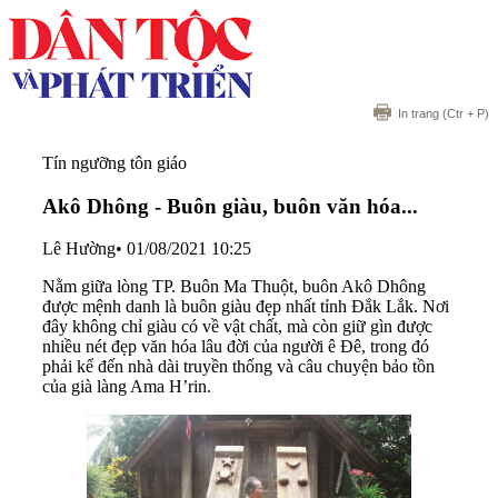
In trang
(Ctr + P)
Tín ngưỡng tôn giáo
Akô Dhông - Buôn giàu, buôn văn hóa...
Lê Hường
•
01/08/2021 10:25
Nằm giữa lòng TP. Buôn Ma Thuột, buôn Akô Dhông
được mệnh danh là buôn giàu đẹp nhất tỉnh Đắk Lắk. Nơi
đây không chỉ giàu có về vật chất, mà còn giữ gìn được
nhiều nét đẹp văn hóa lâu đời của người ê Đê, trong đó
phải kể đến nhà dài truyền thống và câu chuyện bảo tồn
của già làng Ama H’rin.