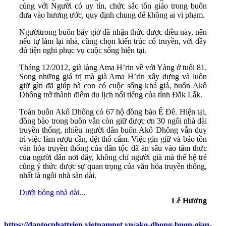
cùng với Người có uy tín, chức sắc tôn giáo trong buôn
đưa vào hương ước, quy định chung để không ai vi phạm.
Ngườitrong buôn bây giờ đã nhận thức được điều này, nên
nếu tự làm lại nhà, cũng chọn kiến trúc cổ truyền, với đầy
đủ tiện nghi phục vụ cuộc sống hiện tại.
Tháng 12/2012, già làng Ama H’rin về với Yàng ở tuổi 81.
Song những giá trị mà già Ama H’rin xây dựng và luôn
giữ gìn đã giúp bà con có cuộc sống khá giả, buôn Akô
Dhông trở thành điểm du lịch nổi tiếng của tỉnh Đắk Lắk.
Toàn buôn Akô Dhông có 67 hộ đồng bào Ê Đê. Hiện tại,
đồng bào trong buôn vẫn còn giữ được ơn 30 ngôi nhà dài
truyền thống, nhiều người dân buôn Akô Dhông vẫn duy
trì việc làm rượu cần, dệt thổ cẩm. Việc gìn giữ và bảo tồn
văn hóa truyền thống của dân tộc đã ăn sâu vào tâm thức
của người dân nơi đây, không chỉ người già mà thế hệ trẻ
cũng ý thức được sự quan trọng của văn hóa truyền thống,
nhất là ngôi nhà sàn dài.
Dưới bóng nhà dài...
Lê Hường
https://dantocphattrien.vietnamnet.vn/ako-dhong-buon-giau-