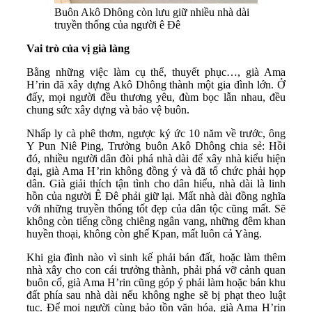
Buôn Akô Dhông còn lưu giữ nhiều nhà dài
truyền thống của người ê Đê
Vai trò của vị già làng
Bằng những việc làm cụ thể, thuyết phục…, già Ama
H’rin đã xây dựng Akô Dhông thành một gia đình lớn. Ở
đấy, mọi người đều thương yêu, đùm bọc lẫn nhau, đều
chung sức xây dựng và bảo vệ buôn.
Nhấp ly cà phê thơm, ngược ký ức 10 năm về trước, ông
Y Pun Niê Ping, Trưởng buôn Akô Dhông chia sẻ: Hồi
đó, nhiều người dân đòi phá nhà dài để xây nhà kiểu hiện
đại, già Ama H’rin không đồng ý và đã tổ chức phải họp
dân. Già giải thích tận tình cho dân hiểu, nhà dài là linh
hồn của người Ê Đê phải giữ lại. Mất nhà dài đồng nghĩa
với những truyền thống tốt đẹp của dân tộc cũng mất. Sẽ
không còn tiếng cồng chiêng ngân vang, những đêm khan
huyền thoại, không còn ghế Kpan, mất luôn cả Yàng.
Khi gia đình nào vì sinh kế phải bán đất, hoặc làm thêm
nhà xây cho con cái trưởng thành, phải phá vỡ cảnh quan
buôn cổ, già Ama H’rin cũng góp ý phải làm hoặc bán khu
đất phía sau nhà dài nếu không nghe sẽ bị phạt theo luật
tục. Để mọi người cùng bảo tồn văn hóa, già Ama H’rin