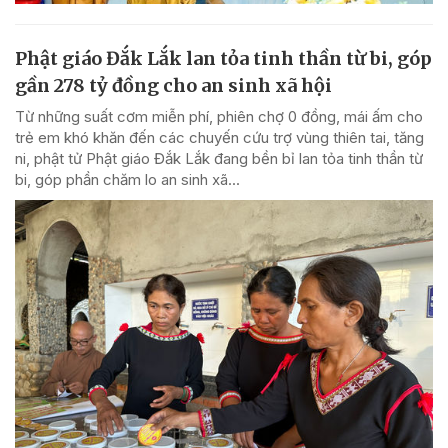
Phật giáo Đắk Lắk lan tỏa tinh thần từ bi, góp
gần 278 tỷ đồng cho an sinh xã hội
Từ những suất cơm miễn phí, phiên chợ 0 đồng, mái ấm cho
trẻ em khó khăn đến các chuyến cứu trợ vùng thiên tai, tăng
ni, phật tử Phật giáo Đắk Lắk đang bền bỉ lan tỏa tinh thần từ
bi, góp phần chăm lo an sinh xã...