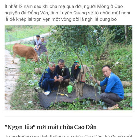
Ít nhất 12 năm sau khi cha mẹ qua đời, người Mông ở Cao
nguyên đá Đồng Văn, tỉnh Tuyên Quang sẽ tổ chức một nghi
lễ để khép lại trọn vẹn một vòng đời là nghi lễ cúng bò
"Ngọn lửa" nơi mái chùa Cao Dân
Trong không gian linh thiêng của chùa Cao Dân, ký ức về một