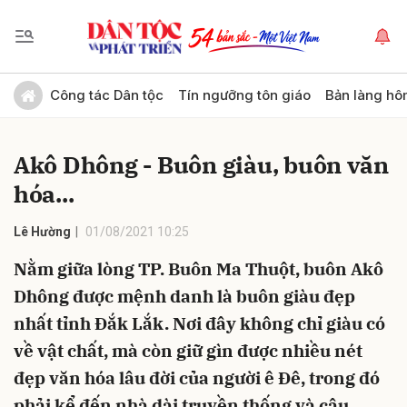
Gửi bình luận
Công tác Dân tộc
Tín ngưỡng tôn giáo
Bản làng hô
Akô Dhông - Buôn giàu, buôn văn
hóa...
Lê Hường
01/08/2021 10:25
Nằm giữa lòng TP. Buôn Ma Thuột, buôn Akô
Hủy
Gửi
Dhông được mệnh danh là buôn giàu đẹp
nhất tỉnh Đắk Lắk. Nơi đây không chỉ giàu có
về vật chất, mà còn giữ gìn được nhiều nét
đẹp văn hóa lâu đời của người ê Đê, trong đó
phải kể đến nhà dài truyền thống và câu