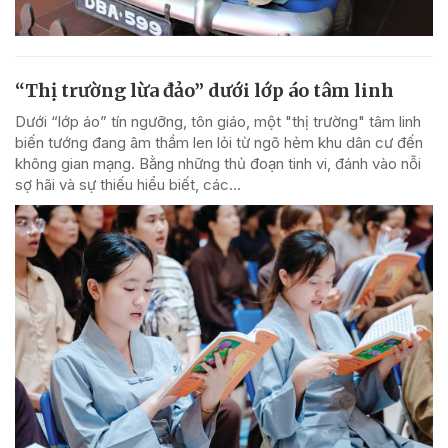
“Thị trường lừa đảo” dưới lớp áo tâm linh
Dưới “lớp áo” tín ngưỡng, tôn giáo, một "thị trường" tâm linh
biến tướng đang âm thầm len lỏi từ ngõ hẻm khu dân cư đến
không gian mạng. Bằng những thủ đoạn tinh vi, đánh vào nỗi
sợ hãi và sự thiếu hiểu biết, các...