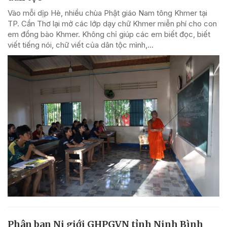
Vào mỗi dịp Hè, nhiều chùa Phật giáo Nam tông Khmer tại
TP. Cần Thơ lại mở các lớp dạy chữ Khmer miễn phí cho con
em đồng bào Khmer. Không chỉ giúp các em biết đọc, biết
viết tiếng nói, chữ viết của dân tộc mình,...
Phân ban Ni giới GHPGVN tỉnh Ninh Bình