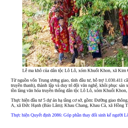
Lễ ma khô của dân tộc Lô Lô, xóm Khuổi Khon, xã Kim C
Từ nguồn vốn Trung ương giao, tỉnh đầu tư, hỗ trợ 1.030.411 cây 
truyền thanh), thành lập và duy trì đội văn nghệ, khôi phục sản
tồn làng văn hóa truyền thống dân tộc Lô Lô, xóm Khuổi Khon,
Thực hiện đầu tư 5 dự án hạ tầng cơ sở, gồm: Đường giao thông,
A, xã Đức Hạnh (Bảo Lâm); Khau Chang, Khau Cà, xã Hồng Trị;
Thực hiện Quyết định 2086: Góp phần thay đổi sinh kế người L