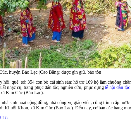
úc, huyện Bảo Lạc (Cao Bằng) được gìn giữ, bảo tồn
hồi, quế, sở; 354 con bò cái sinh sản; hỗ trợ 169 hộ làm chuồng chăn 
 xuất nhạc cụ, trang phục dân tộc; nghiên cứu, phục dựng
lễ hội dân tộ
 xã Kim Cúc (Bảo Lạc).
 nhà sinh hoạt cộng đồng, nhà công vụ giáo viên, công trình cấp nướ
 Khuổi Khon, xã Kim Cúc (Bảo Lạc). Đến nay, cơ bản các hạng mục đ
ô Lô