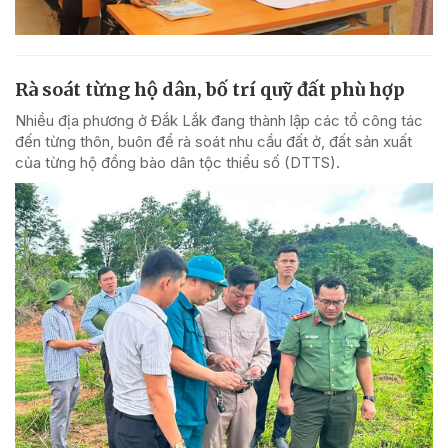
Rà soát từng hộ dân, bố trí quỹ đất phù hợp
Nhiều địa phương ở Đắk Lắk đang thành lập các tổ công tác
đến từng thôn, buôn để rà soát nhu cầu đất ở, đất sản xuất
của từng hộ đồng bào dân tộc thiểu số (DTTS).