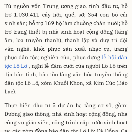
Từ nguồn vốn Trung ương giao, tỉnh đầu tư, hỗ
trợ 1.030.411 cây hồi, quế, sở; 354 con bò cái
sinh sản; hỗ trợ 169 hộ làm chuồng chăn nuôi; hỗ
trợ trang thiết bị nhà sinh hoạt cộng đồng (tăng
âm, loa truyền thanh), thành lập và duy trì đội
văn nghệ, khôi phục sản xuất nhạc cụ, trang
phục dân tộc; nghiên cứu, phục dựng
lễ hội dân
tộc Lô Lô
, nghi lễ đám cưới của người Lô Lô trên
địa bàn tỉnh, bảo tồn làng văn hóa truyền thống
dân tộc Lô Lô, xóm Khuổi Khon, xã Kim Cúc (Bảo
Lạc).
Thực hiện đầu tư 5 dự án hạ tầng cơ sở, gồm:
Đường giao thông, nhà sinh hoạt cộng đồng, nhà
công vụ giáo viên, công trình cấp nước sinh hoạt
tại các xóm đồng bào dân tộc Lô Lô: Cà Đổng, Cà