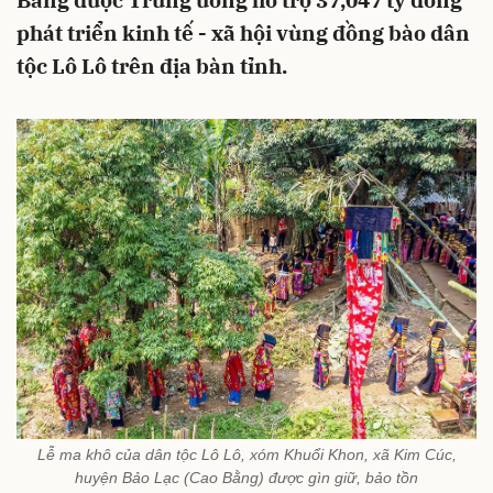
Bằng được Trung ương hỗ trợ 37,047 tỷ đồng
phát triển kinh tế - xã hội vùng đồng bào dân
tộc Lô Lô trên địa bàn tỉnh.
Lễ ma khô của dân tộc Lô Lô, xóm Khuổi Khon, xã Kim Cúc,
huyện Bảo Lạc (Cao Bằng) được gìn giữ, bảo tồn