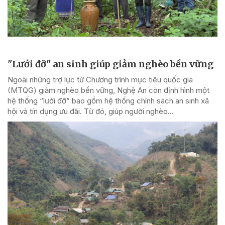
"Lưới đỡ" an sinh giúp giảm nghèo bền vững
Ngoài những trợ lực từ Chương trình mục tiêu quốc gia
(MTQG) giảm nghèo bền vững, Nghệ An còn định hình một
hệ thống “lưới đỡ” bao gồm hệ thống chính sách an sinh xã
hội và tín dụng ưu đãi. Từ đó, giúp người nghèo...