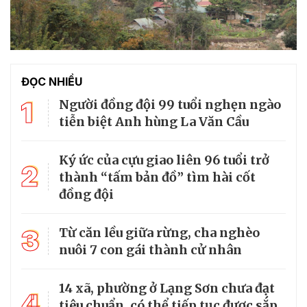
ĐỌC NHIỀU
1
Người đồng đội 99 tuổi nghẹn ngào
tiễn biệt Anh hùng La Văn Cầu
Ký ức của cựu giao liên 96 tuổi trở
2
thành “tấm bản đồ” tìm hài cốt
đồng đội
3
Từ căn lều giữa rừng, cha nghèo
nuôi 7 con gái thành cử nhân
14 xã, phường ở Lạng Sơn chưa đạt
4
tiêu chuẩn, có thể tiếp tục được sắp