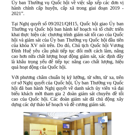
Ủy ban Thường vụ Quốc hội về việc sắp xếp các đơn vị
hành chính cấp huyện, cấp xã trong giai đoạn 2019 -
2021”.
Tại Nghị quyết số 09/2021/QH15, Quốc hội giao Ủy ban
Thường vụ Quốc hội ban hành kế hoạch và tổ chức triển
khai thực hiện các chương trình giám sát tối cao của Quốc
hội và giám sát của Ủy ban Thường vụ Quốc hội đầu tiên
của khóa XV nói trên. Do đó, Chủ tịch Quốc hội Vương
Đình Huệ yêu cầu phải tiếp tục đổi mới cách làm, nâng
cao hơn nữa chất lượng hoạt động giám sát, xác định đây
là khâu trọng yếu để tiếp tục nâng cao chất lượng, hiệu
quả hoạt động của Quốc hội.
Với phương châm chuẩn bị kỹ lưỡng, từ sớm, từ xa, trên
cơ sở Nghị quyết của Quốc hội, Ủy ban Thường vụ Quốc
hội đã ban hành Nghị quyết về danh sách ủy viên và đại
biểu khách mời tham gia 2 đoàn giám sát chuyên đề tối
cao của Quốc hội. Các đoàn giám sát đã chủ động xây
dựng các dự thảo kế hoạch và đề cương giám sát.