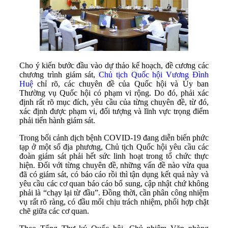
Cho ý kiến bước đầu vào dự thảo kế hoạch, đề cương các
chương trình giám sát,
Chủ tịch Quốc hội Vương Đình
Huệ
chỉ rõ, các chuyên đề của Quốc hội và Ủy ban
Thường vụ Quốc hội có phạm vi rộng. Do đó, phải xác
định rất rõ mục đích, yêu cầu của từng chuyên đề, từ đó,
xác định được phạm vi, đối tượng và lĩnh vực trọng điểm
phải tiến hành giám sát.
Trong bối cảnh dịch bệnh COVID-19 đang diễn biến phức
tạp ở một số địa phương, Chủ tịch Quốc hội yêu cầu các
đoàn giám sát phải hết sức linh hoạt trong tổ chức thực
hiện. Đối với từng chuyên đề, những vấn đề nào vừa qua
đã có giám sát, có báo cáo rồi thì tận dụng kết quả này và
yêu cầu các cơ quan báo cáo bổ sung, cập nhật chứ không
phải là “chạy lại từ đầu”. Đồng thời, cần phân công nhiệm
vụ rất rõ ràng, có đầu mối chịu trách nhiệm, phối hợp chặt
chẽ giữa các cơ quan.