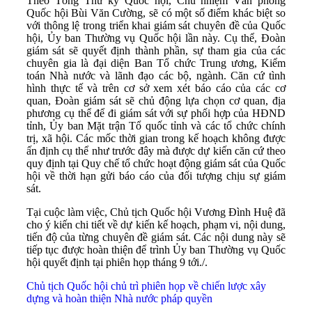
Theo Tổng Thư ký Quốc hội, Chủ nhiệm Văn phòng
Quốc hội Bùi Văn Cường, sẽ có một số điểm khác biệt so
với thông lệ trong triển khai giám sát chuyên đề của Quốc
hội, Ủy ban Thường vụ Quốc hội lần này. Cụ thể, Đoàn
giám sát sẽ quyết định thành phần, sự tham gia của các
chuyên gia là đại diện Ban Tổ chức Trung ương, Kiểm
toán Nhà nước và lãnh đạo các bộ, ngành. Căn cứ tình
hình thực tế và trên cơ sở xem xét báo cáo của các cơ
quan, Đoàn giám sát sẽ chủ động lựa chọn cơ quan, địa
phương cụ thể để đi giám sát với sự phối hợp của HĐND
tỉnh, Ủy ban Mặt trận Tổ quốc tỉnh và các tổ chức chính
trị, xã hội. Các mốc thời gian trong kế hoạch không được
ấn định cụ thể như trước đây mà được dự kiến căn cứ theo
quy định tại Quy chế tổ chức hoạt động giám sát của Quốc
hội về thời hạn gửi báo cáo của đối tượng chịu sự giám
sát.
Tại cuộc làm việc, Chủ tịch Quốc hội Vương Đình Huệ đã
cho ý kiến chi tiết về dự kiến kế hoạch, phạm vi, nội dung,
tiến độ của từng chuyên đề giám sát. Các nội dung này sẽ
tiếp tục được hoàn thiện để trình Ủy ban Thường vụ Quốc
hội quyết định tại phiên họp tháng 9 tới./.
Chủ tịch Quốc hội chủ trì phiên họp về chiến lược xây
dựng và hoàn thiện Nhà nước pháp quyền