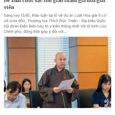
Đề xuất chức sắc tôn giáo tham gia hòa giải
viên
Sáng nay (5/8), thảo luận tại tổ về dự án Luật Hòa giải ở cơ
sở (sửa đổi), Thượng tọa Thích Đức Thiện - Đại biểu Quốc
hội đoàn Điện Biên bày tỏ ý kiến thống nhất với tờ trình của
Chính phủ, đồng thời góp ý đối với...