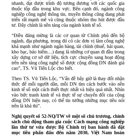
nhanh, đạt được trình độ tương đương với các quốc gia
thuộc tốp đầu trong khu vực. Bên cạnh đó, ngành công
nghiệp công nghệ thông tin, truyền thông cũng đang phát
triển rất mạnh mẽ và cũng thuộc nhóm thu hút được đầu
tư. Đây chính là nền tảng của ngành kinh tế số.
“Điều đáng mừng là các cơ quan từ Chính phủ đến bộ
ngành, địa phương, trong đó có các đơn vị làm công nghệ
khá mạnh như ngành ngân hàng, tài chính (thuế, hải quan,
kho bạc, bảo hiểm…) đang là những cơ quan đi đầu trong
xây dựng cơ sở dữ liệu, tích cực chuyển sang hoạt động
trên nền tảng công nghệ số được cộng đồng DN đánh giá
cao”, TS. Vũ Tiến Lộc cho biết.
Theo TS. Vũ Tiến Lộc, “Vấn đề bây giờ là thay đổi nhận
thức để mỗi người dân, mỗi DN tìm cách bước vào nền
kinh tế số một cách thiết thực nhất và hiệu quả nhất. Nhìn
vào bức tranh kinh tế và thực tế sự chuyển đổi của cộng
đồng DN hiện nay, có thể tin tưởng những mục tiêu nói
trên là khả thi”.
Nghị quyết số 52-NQ/TW về một số chủ trương, chính
sách chủ động tham gia cuộc Cách mạng công nghiệp
lần thứ tư vừa được Bộ Chính trị ban hành đã đặt
mục tiêu phấn đấu đến năm 2030, Việt Nam hoàn