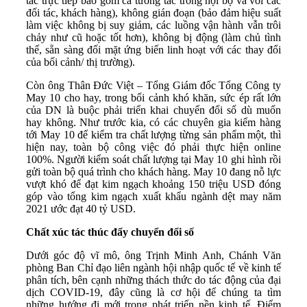
tác trực tiếp bao gồm cả tương tác trong nội bộ và với các
đối tác, khách hàng), không gián đoạn (bảo đảm hiệu suất
làm việc không bị suy giảm, các luồng vận hành vẫn trôi
chảy như cũ hoặc tốt hơn), không bị động (làm chủ tình
thế, sẵn sàng đối mặt ứng biến linh hoạt với các thay đổi
của bối cảnh/ thị trường).
Còn ông Thân Đức Việt – Tổng Giám đốc Tổng Công ty
May 10 cho hay, trong bối cảnh khó khăn, sức ép rất lớn
của DN là buộc phải triển khai chuyển đổi số dù muốn
hay không. Như trước kia, có các chuyên gia kiểm hàng
tới May 10 để kiểm tra chất lượng từng sản phẩm một, thì
hiện nay, toàn bộ công việc đó phải thực hiện online
100%. Người kiểm soát chất lượng tại May 10 ghi hình rồi
gửi toàn bộ quá trình cho khách hàng. May 10 đang nỗ lực
vượt khó để đạt kim ngạch khoảng 150 triệu USD đóng
góp vào tổng kim ngạch xuất khẩu ngành dệt may năm
2021 ước đạt 40 tỷ USD.
C
hất
xúc tác
thúc đẩy chuyển đổi số
Dưới góc độ vĩ mô, ông Trịnh Minh Anh, Chánh Văn
phòng Ban Chỉ đạo liên ngành hội nhập quốc tế về kinh tế
phân tích, bên cạnh những thách thức do tác động của đại
dịch COVID-19, đây cũng là cơ hội để chúng ta tìm
những hướng đi mới trong phát triển nền kinh tế. Điểm