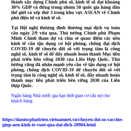
thành xây dựng Chính phủ số, kinh tế số đạt khoảng
30% GDP và đứng trong nhóm 50 quốc gia hàng đầu
thế giới và xếp thứ 3 trong khu vực ASEAN về Chính
phủ điện tử và kinh tế số.
Tại Hội nghị thượng đỉnh thương mại dịch vụ toàn
cầu ngày 2/9 vừa qua, Thủ tướng Chính phủ Phạm
Minh Chính tham dự và chia sẻ quan điểm các nền
kinh tế cần tận dụng cơ hội phòng, chống đại dịch
COVID-19 để chuyển đổi số với trọng tâm là công
nghệ số, kinh tế số để đẩy nhanh hoàn thành Mục tiêu
phát triển bền vững 2030 của Liên Hợp Quốc. Thủ
tướng cũng đã nhấn mạnh yêu cầu về tận dụng cơ hội
phòng, chống dịch COVID-19 để chuyển đổi số với
trọng tâm là công nghệ số, kinh tế số, đẩy nhanh hoàn
thành mục tiêu phát triển bền vững 2030 của Liên
Hợp Quốc.
Ngân hàng Nhà nước gia hạn thời gian cơ cấu nợ cho
khách hàng
https://dantocphattrien.vietnamnet.vn/chuyen-doi-so-vaccine-
giup-nen-kinh-te-vuot-qua-dai-dich-20904.html