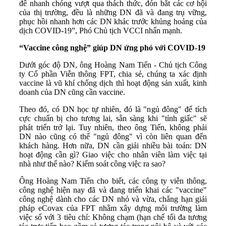
để nhanh chóng vượt qua thách thức, đón bắt các cơ hội
của thị trường, đều là những DN đã và đang trụ vững,
phục hồi nhanh hơn các DN khác trước khủng hoảng của
dịch COVID-19”, Phó Chủ tịch VCCI nhấn mạnh.
“Vaccine công nghệ” giúp DN ứng phó với COVID-19
Dưới góc độ DN, ông Hoàng Nam Tiến - Chủ tịch Công
ty Cổ phần Viễn thông FPT, chia sẻ, chúng ta xác định
vaccine là vũ khí chống dịch thì hoạt động sản xuất, kinh
doanh của DN cũng cần vaccine.
Theo đó, có DN học tự nhiên, đó là "ngủ đông" để tích
cực chuẩn bị cho tương lai, sẵn sàng khi "tỉnh giấc" sẽ
phát triển trở lại. Tuy nhiên, theo ông Tiến, không phải
DN nào cũng có thể "ngủ đông" vì còn liên quan đến
khách hàng. Hơn nữa, DN cần giải nhiều bài toán: DN
hoạt động cần gì? Giao việc cho nhân viên làm việc tại
nhà như thế nào? Kiểm soát công việc ra sao?
Ông Hoàng Nam Tiến cho biết, các công ty viễn thông,
công nghệ hiện nay đã và đang triển khai các "vaccine"
công nghệ dành cho các DN nhỏ và vừa, chẳng hạn giải
pháp eCovax của FPT nhằm xây dựng môi trường làm
việc số với 3 tiêu chí: Không chạm (hạn chế tối đa tương