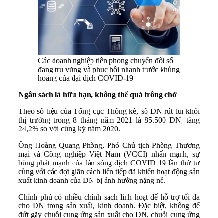
Các doanh nghiệp tiên phong chuyển đổi số
đang trụ vững và phục hồi nhanh trước khủng
hoảng của đại dịch COVID-19
Ngân sách là hữu hạn, không thể quá trông chờ
Theo số liệu của Tổng cục Thống kê, số DN rút lui khỏi
thị trường trong 8 tháng năm 2021 là 85.500 DN, tăng
24,2% so với cùng kỳ năm 2020.
Ông Hoàng Quang Phòng, Phó Chủ tịch Phòng Thương
mại và Công nghiệp Việt Nam (VCCI) nhấn mạnh, sự
bùng phát mạnh của làn sóng dịch COVID-19 lần thứ tư
cùng với các đợt giãn cách liên tiếp đã khiến hoạt động sản
xuất kinh doanh của DN bị ảnh hưởng nặng nề.
Chính phủ có nhiều chính sách linh hoạt để hỗ trợ tối đa
cho DN trong sản xuất, kinh doanh. Đặc biệt, không để
đứt gãy chuỗi cung ứng sản xuất cho DN, chuỗi cung ứng