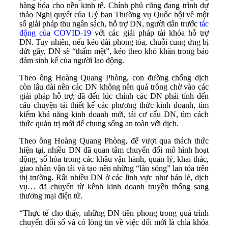
hàng hóa cho nền kinh tế. Chính phủ cũng đang trình dự
thảo Nghị quyết của Uỷ ban Thường vụ Quốc hội về một
số giải pháp thu ngân sách, hỗ trợ DN, người dân trước
tác
động của COVID-19
với các giải pháp tài khóa hỗ trợ
DN. Tuy nhiên, nếu kéo dài phong tỏa, chuỗi cung ứng bị
đứt gãy, DN sẽ “thấm mệt”, kéo theo khó khăn trong bảo
đảm sinh kế của người lao động.
Theo ông Hoàng Quang Phòng, con đường chống dịch
còn lâu dài nên các DN không nên quá trông chờ vào các
giải pháp hỗ trợ; đã đến lúc chính các DN phải tính đến
câu chuyện tái thiết kế các phương thức kinh doanh, tìm
kiếm khả năng kinh doanh mới, tái cơ cấu DN, tìm cách
thức quản trị mới để chung sống an toàn với dịch.
Theo ông Hoàng Quang Phòng, để vượt qua thách thức
hiện tại, nhiều DN đã quan tâm chuyển đổi mô hình hoạt
động, số hóa trong các khâu vận hành, quản lý, khai thác,
giao nhận vận tải và tạo nên những “làn sóng” lan tỏa trên
thị trường. Rất nhiều DN ở các lĩnh vực như bán lẻ, dịch
vụ… đã chuyển từ kênh kinh doanh truyền thống sang
thương mại điện tử.
“Thực tế cho thấy, những DN tiên phong trong quá trình
chuyển đổi số và có lòng tin về việc đổi mới là chìa khóa