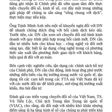
đáng ghi nhận là Chính phủ đã sớm quan tâm đến thực
hiện chuyển đổi số, kinh tế số, coi đây một trong những
giải pháp để chúng ta sẵn sàng “sống chung với dịch”,
thực hiện mục tiêu kép.
Ông Trịnh Minh Anh nêu một số khuyến nghị đối với DN
để nhanh chóng thích ứng với bối cảnh dịch kéo dài.
Trước tiên, các DN cần xem xét chuyển đổi mô hình kinh
doanh với quy trình phù hợp trong bối cảnh mới. DN cần
đầu tư nhiều hơn cho khoa học - công nghệ và đổi mới
sáng tạo, đặc biệt là áp dụng công nghệ trong cả phương
thức sản xuất lẫn phương thức giao dịch với khách hàng,
hiệu quả đi đôi với an toàn.
Bên cạnh việc nghiên cứu, tận dụng các chính sách hỗ trợ
của Chính phủ, DN cần chủ động, linh hoạt ứng phó trước
những diễn biến của thị trường trong nước và quốc tế, tận
dụng tốt các cam kết trong các FTA mà Việt Nam đã ký
với các nước đối tác để khôi phục, mở rộng thị trường xuất
khẩu, thu hút đầu tư.
Đánh giá cao triển vọng chuyển đổi số của Việt Nam, TS.
Vũ Tiến Lộc, Chủ tịch Trung tâm Trọng tài quốc tế
(VIAC), cho rằng, dù đối mặt với nhiều khó khăn nhưng
điểm sáng là hạ tầng kinh tế số của chúng ta phát triển khá