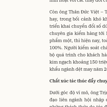
linh hoạt với các thay đổi c
Còn ông Thân Đức Việt – 
hay, trong bối cảnh khó k
triển khai chuyển đổi số d
chuyên gia kiểm hàng tới 
phẩm một, thì hiện nay, to
100%. Người kiểm soát chất
bộ quá trình cho khách hà
kim ngạch khoảng 150 triệ
khẩu ngành dệt may năm 20
C
hất
xúc tác
thúc đẩy chuy
Dưới góc độ vĩ mô, ông T
đạo liên ngành hội nhập 
những thách thức do tác đ