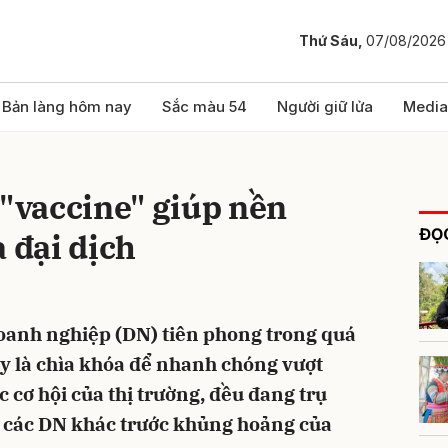
Thứ Sáu,
07/08/2026
bình luận
Bản làng hôm nay
Sắc màu 54
Người giữ lửa
Media
 "vaccine" giúp nền
ĐỌC
a đại dịch
oanh nghiệp (DN) tiên phong trong quá
Hủy
G
ây là chìa khóa để nhanh chóng vượt
c cơ hội của thị trường, đều đang trụ
 các DN khác trước khủng hoảng của