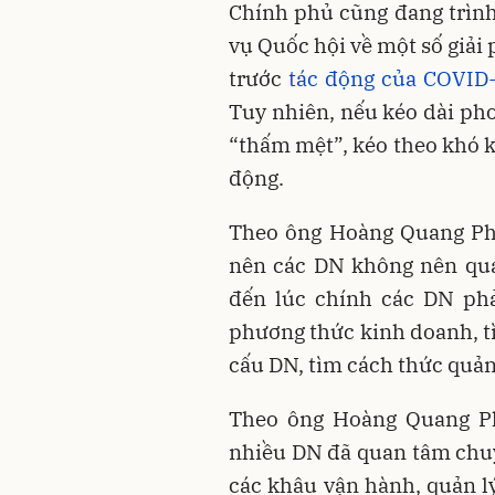
Chính phủ cũng đang trìn
vụ Quốc hội về một số giải
trước
tác động của COVID
Tuy nhiên, nếu kéo dài pho
“thấm mệt”, kéo theo khó k
động.
Theo ông Hoàng Quang Phò
nên các DN không nên quá 
đến lúc chính các DN phả
phương thức kinh doanh, t
cấu DN, tìm cách thức quản 
Theo ông Hoàng Quang Phò
nhiều DN đã quan tâm chuy
các khâu vận hành, quản lý