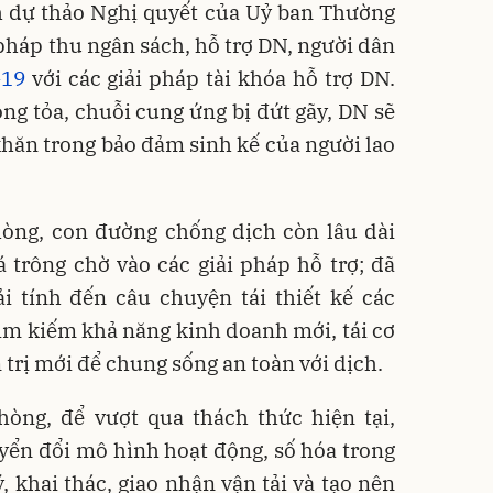
h dự thảo Nghị quyết của Uỷ ban Thường
 pháp thu ngân sách, hỗ trợ DN, người dân
-19
với các giải pháp tài khóa hỗ trợ DN.
ng tỏa, chuỗi cung ứng bị đứt gãy, DN sẽ
hăn trong bảo đảm sinh kế của người lao
ng, con đường chống dịch còn lâu dài
trông chờ vào các giải pháp hỗ trợ; đã
i tính đến câu chuyện tái thiết kế các
ìm kiếm khả năng kinh doanh mới, tái cơ
trị mới để chung sống an toàn với dịch.
ng, để vượt qua thách thức hiện tại,
ển đổi mô hình hoạt động, số hóa trong
, khai thác, giao nhận vận tải và tạo nên