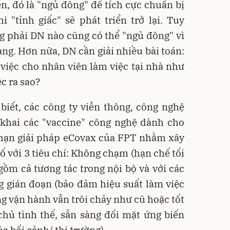
n, đó là "ngủ đông" để tích cực chuẩn bị
i "tỉnh giấc" sẽ phát triển trở lại. Tuy
g phải DN nào cũng có thể "ngủ đông" vì
ng. Hơn nữa, DN cần giải nhiều bài toán:
việc cho nhân viên làm việc tại nhà như
c ra sao?
iết, các công ty viễn thông, công nghệ
 khai các "vaccine" công nghệ dành cho
 hạn giải pháp eCovax của FPT nhằm xây
ố với 3 tiêu chí: Không chạm (hạn chế tối
 gồm cả tương tác trong nội bộ và với các
g gián đoạn (bảo đảm hiệu suất làm việc
ng vận hành vẫn trôi chảy như cũ hoặc tốt
chủ tình thế, sẵn sàng đối mặt ứng biến