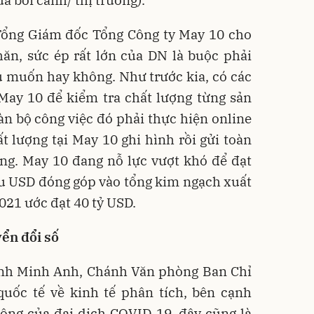
ủa bối cảnh/ thị trường).
Tổng Giám đốc Tổng Công ty May 10 cho
hăn, sức ép rất lớn của DN là buộc phải
ù muốn hay không. Như trước kia, có các
May 10 để kiểm tra chất lượng từng sản
àn bộ công việc đó phải thực hiện online
 lượng tại May 10 ghi hình rồi gửi toàn
ng. May 10 đang nỗ lực vượt khó để đạt
u USD đóng góp vào tổng kim ngạch xuất
21 ước đạt 40 tỷ USD.
ển đổi số
rịnh Minh Anh, Chánh Văn phòng Ban Chỉ
quốc tế về kinh tế phân tích, bên cạnh
ộng của đại dịch COVID-19, đây cũng là