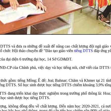
ng DTTS và đưa ra những đề xuất để nâng cao chất lượng đội ngũ giáo
ổ chức Hội thảo chuyên đề "Đào tạo giáo viên
tiếng DTTS
đáp ứng yê
ự của đại diện 6 trường đại học, 14 Sở GD&ĐT.
NĐ-CP của Chính phủ, việc dạy và học tiếng nói, chữ viết của DTTS t
 thức gồm: tiếng Mông; Ê đê; Jrai; Bahnar; Chăm và Khmer tại 21 t
 tiếng DTTS. Số học sinh được học tiếng DTTS chiếm khoảng 3,9% tổn
TTS đang triển khai dạy thực nghiệm trong trường phổ thông là: Hoa
n học sinh được học tiếng DTTS.
 lượng, không đồng đều về chất lượng. Đến năm học 2020-2021, cả nư
p học bậc học phổ thông, trong đó cấp tiểu học chiếm gần 90% số giáo