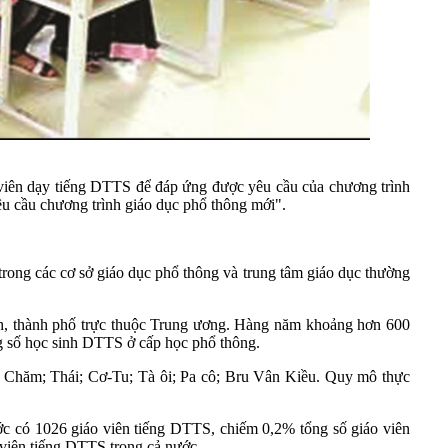
 viên dạy tiếng DTTS để đáp ứng được yêu cầu của chương trình
u cầu chương trình giáo dục phổ thông mới".
rong các cơ sở giáo dục phổ thông và trung tâm giáo dục thường
ỉnh, thành phố trực thuộc Trung ương. Hàng năm khoảng hơn 600
g số học sinh DTTS ở cấp học phổ thông.
; Chăm; Thái; Cơ-Tu; Tà ôi; Pa cô; Bru Vân Kiều. Quy mô thực
ớc có 1026 giáo viên tiếng DTTS, chiếm 0,2% tổng số giáo viên
 viên tiếng DTTS trong cả nước.