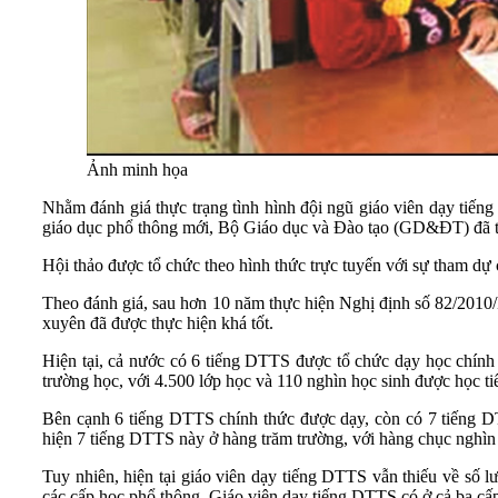
Ảnh minh họa
Nhằm đánh giá thực trạng tình hình đội ngũ giáo viên dạy tiế
giáo dục phổ thông mới, Bộ Giáo dục và Đào tạo (GD&ĐT) đã t
Hội thảo được tổ chức theo hình thức trực tuyến với sự tham d
Theo đánh giá, sau hơn 10 năm thực hiện Nghị định số 82/2010/
xuyên đã được thực hiện khá tốt.
Hiện tại, cả nước có 6 tiếng DTTS được tổ chức dạy học chính
trường học, với 4.500 lớp học và 110 nghìn học sinh được học
Bên cạnh 6 tiếng DTTS chính thức được dạy, còn có 7 tiếng D
hiện 7 tiếng DTTS này ở hàng trăm trường, với hàng chục nghì
Tuy nhiên, hiện tại giáo viên dạy tiếng DTTS vẫn thiếu về số
các cấp học phổ thông. Giáo viên dạy tiếng DTTS có ở cả ba cấ