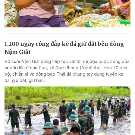
1.200 ngày công đắp kè đá giữ đất bên dòng
Nậm Giải
Bờ suối Nậm Giải đang tiếp tục sạt lở, đe dọa cuộc sống của
người dân ở bản Pục, xã Quế Phong (Nghệ An). Hơn 70 cán
bộ, chiến sĩ và đồng bào Thái đã chung tay dựng tuyến kè
đá, giữ đất, giữ bản.