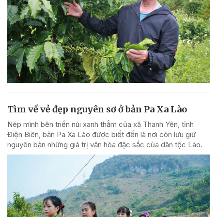
Tìm về vẻ đẹp nguyên sơ ở bản Pa Xa Lào
Nép mình bên triền núi xanh thẳm của xã Thanh Yên, tỉnh
Điện Biên, bản Pa Xa Lào được biết đến là nơi còn lưu giữ
nguyên bản những giá trị văn hóa đặc sắc của dân tộc Lào.