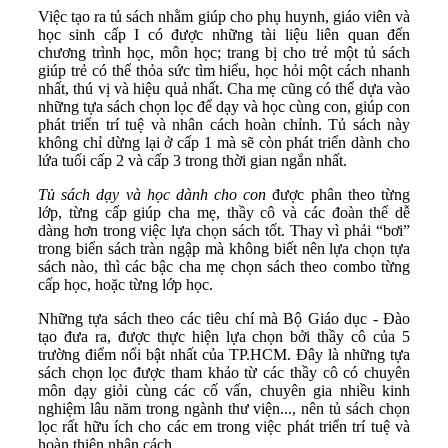
Việc tạo ra tủ sách nhằm giúp cho phụ huynh, giáo viên và
học sinh cấp I có được những tài liệu liên quan đến
chương trình học, môn học; trang bị cho trẻ một tủ sách
giúp trẻ có thể thỏa sức tìm hiểu, học hỏi một cách nhanh
nhất, thú vị và hiệu quả nhất. Cha mẹ cũng có thể dựa vào
những tựa sách chọn lọc để dạy và học cùng con, giúp con
phát triển trí tuệ và nhân cách hoàn chỉnh. Tủ sách này
không chỉ dừng lại ở cấp 1 mà sẽ còn phát triển dành cho
lứa tuổi cấp 2 và cấp 3 trong thời gian ngắn nhất.
Tủ sách d
ạy và học
dành cho con
được phân theo từng
lớp, từng cấp giúp cha mẹ, thầy cô và các đoàn thể dễ
dàng hơn trong việc lựa chọn sách tốt. Thay vì phải “bơi”
trong biển sách tràn ngập mà không biết nên lựa chọn tựa
sách nào, thì các bậc cha mẹ chọn sách theo combo từng
cấp học, hoặc từng lớp học.
Những tựa sách theo các tiêu chí mà Bộ Giáo dục - Đào
tạo đưa ra, được thực hiện lựa chọn bởi thầy cô của 5
trường điểm nổi bật nhất của TP.HCM. Đây là những tựa
sách chọn lọc được tham khảo từ các thầy cô có chuyên
môn dạy giỏi cùng các cố vấn, chuyên gia nhiều kinh
nghiệm lâu năm trong ngành thư viện..., nên tủ sách chọn
lọc rất hữu ích cho các em trong việc phát triển trí tuệ và
hoàn thiện nhân cách.