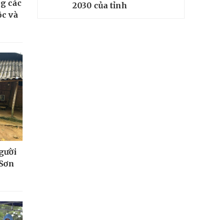
g các
2030 của tỉnh
ộc và
người
 Sơn