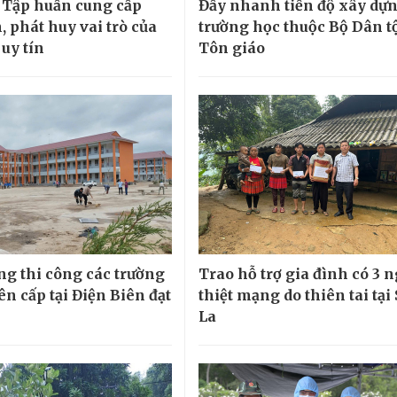
 Tập huấn cung cấp
Đẩy nhanh tiến độ xây dựn
, phát huy vai trò của
trường học thuộc Bộ Dân t
uy tín
Tôn giáo
ng thi công các trường
Trao hỗ trợ gia đình có 3 
iên cấp tại Điện Biên đạt
thiệt mạng do thiên tai tại
La