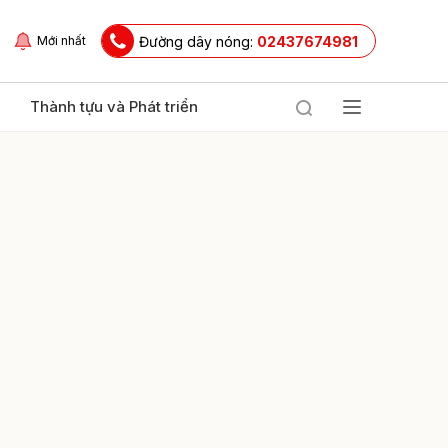
Đường dây nóng:
02437674981
Mới nhất
Thành tựu và Phát triển
ửi