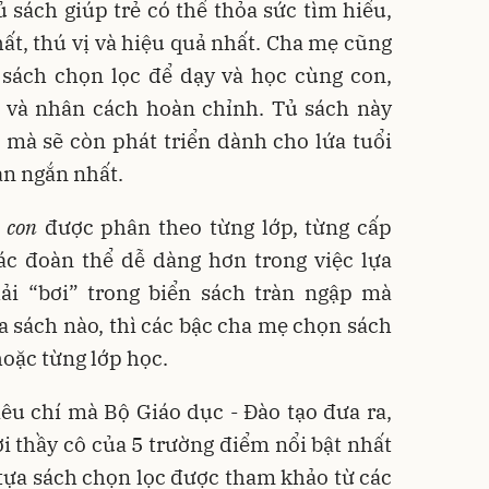
ủ sách giúp trẻ có thể thỏa sức tìm hiểu,
t, thú vị và hiệu quả nhất. Cha mẹ cũng
 sách chọn lọc để dạy và học cùng con,
uệ và nhân cách hoàn chỉnh. Tủ sách này
 mà sẽ còn phát triển dành cho lứa tuổi
ian ngắn nhất.
 con
được phân theo từng lớp, từng cấp
ác đoàn thể dễ dàng hơn trong việc lựa
hải “bơi” trong biển sách tràn ngập mà
a sách nào, thì các bậc cha mẹ chọn sách
oặc từng lớp học.
êu chí mà Bộ Giáo dục - Đào tạo đưa ra,
i thầy cô của 5 trường điểm nổi bật nhất
tựa sách chọn lọc được tham khảo từ các