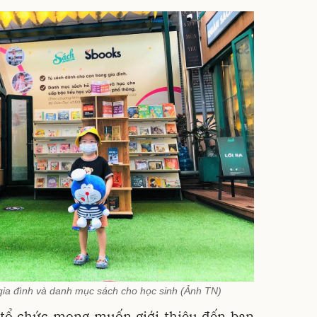
gia đình và danh mục sách cho học sinh (Ảnh TN)
ị tổ chức mong muốn giới thiệu đến bạn