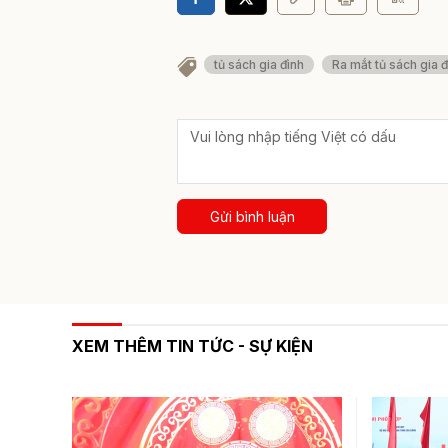
tủ sách gia đình
Ra mắt tủ sách gia 
Gửi bình luận
XEM THÊM TIN TỨC - SỰ KIỆN