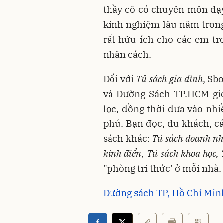
thầy cô có chuyên môn dạy
kinh nghiệm lâu năm trong 
rất hữu ích cho các em tro
nhân cách.
Đối với
T
ủ sách gia đình
, Sb
và Đường Sách TP.HCM giớ
lọc, đồng thời đưa vào nh
phú. Bạn đọc, du khách, cá
sách khác:
Tủ sách doanh nhâ
kinh điển, Tủ sách khoa học, 
"phòng tri thức' ở mỗi nhà.
Đường sách TP, Hồ Chí Minh