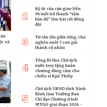
Ký ức của cựu giao liên
2
96 tuổi trở thành “tấm
bản đồ” tìm hài cốt đồng
đội
cán
Từ căn lều giữa rừng, cha
3
ộc và
nghèo nuôi 7 con gái
thành cử nhân
Tổng Bí thư, Chủ tịch
4
nước truy tặng huân
chương dũng cảm cho
chiến sĩ Kpă Thiêp
Chủ tịch UBND tỉnh Ninh
Bình làm Trưởng Ban
5
Chỉ đạo Chương trình
MTQG giai đoạn 2026 -