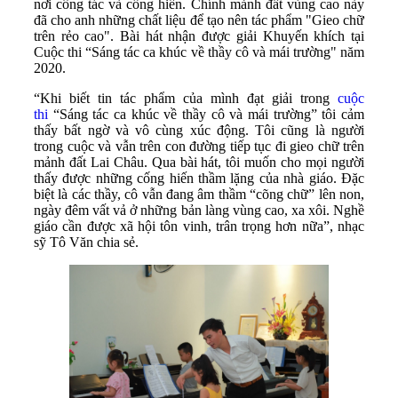
nơi công tác và cống hiến. Chính mảnh đất vùng cao này
đã cho anh những chất liệu để tạo nên tác phẩm "Gieo chữ
trên rẻo cao". Bài hát nhận được giải Khuyến khích tại
Cuộc thi “Sáng tác ca khúc về thầy cô và mái trường" năm
2020.
“Khi biết tin tác phẩm của mình đạt giải trong
cuộc
thi
“Sáng tác ca khúc về thầy cô và mái trường” tôi cảm
thấy bất ngờ và vô cùng xúc động. Tôi cũng là người
trong cuộc và vẫn trên con đường tiếp tục đi gieo chữ trên
mảnh đất Lai Châu. Qua bài hát, tôi muốn cho mọi người
thấy được những cống hiến thầm lặng của nhà giáo. Đặc
biệt là các thầy, cô vẫn đang âm thầm “cõng chữ” lên non,
ngày đêm vất vả ở những bản làng vùng cao, xa xôi. Nghề
giáo cần được xã hội tôn vinh, trân trọng hơn nữa”, nhạc
sỹ Tô Văn chia sẻ.