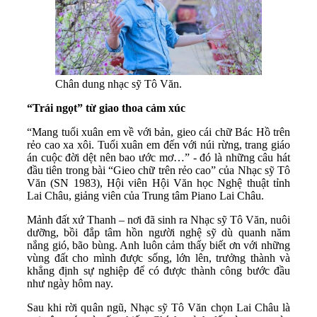
Chân dung nhạc sỹ Tô Văn.
“Trái ngọt” từ giao thoa cảm xúc
“Mang tuổi xuân em về với bản, gieo cái chữ Bác Hồ trên
rẻo cao xa xôi. Tuổi xuân em đến với núi rừng, trang giáo
án cuộc đời dệt nên bao ước mơ…” - đó là những câu hát
đầu tiên trong bài “Gieo chữ trên rẻo cao” của Nhạc sỹ Tô
Văn (SN 1983), Hội viên Hội Văn học Nghệ thuật tỉnh
Lai Châu, giảng viên của Trung tâm Piano Lai Châu.
Mảnh đất xứ Thanh – nơi đã sinh ra Nhạc sỹ Tô Văn, nuôi
dưỡng, bồi đắp tâm hồn người nghệ sỹ dù quanh năm
nắng gió, bão bùng. Anh luôn cảm thấy biết ơn với những
vùng đất cho mình được sống, lớn lên, trưởng thành và
khẳng định sự nghiệp để có được thành công bước đầu
như ngày hôm nay.
Sau khi rời quân ngũ, Nhạc sỹ Tô Văn chọn Lai Châu là