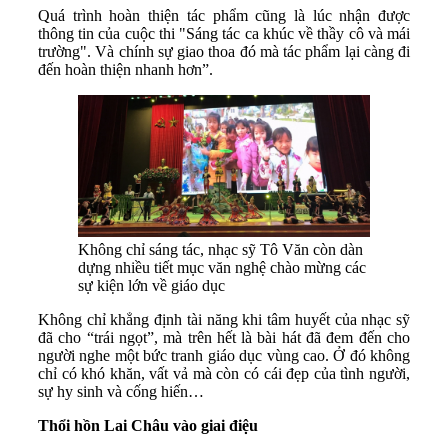
Quá trình hoàn thiện tác phẩm cũng là lúc nhận được
thông tin của cuộc thi "Sáng tác ca khúc về thầy cô và mái
trường". Và chính sự giao thoa đó mà tác phẩm lại càng đi
đến hoàn thiện nhanh hơn”.
Không chỉ sáng tác, nhạc sỹ Tô Văn còn dàn
dựng nhiều tiết mục văn nghệ chào mừng các
sự kiện lớn về giáo dục
Không chỉ khẳng định tài năng khi tâm huyết của nhạc sỹ
đã cho “trái ngọt”, mà trên hết là bài hát đã đem đến cho
người nghe một bức tranh giáo dục vùng cao. Ở đó không
chỉ có khó khăn, vất vả mà còn có cái đẹp của tình người,
sự hy sinh và cống hiến…
Thổi hồn Lai Châu vào giai điệu