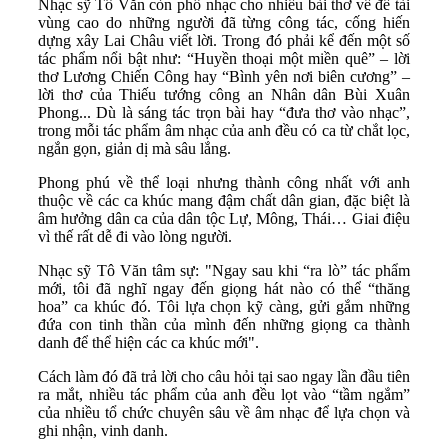
Nhạc sỹ Tô Văn còn phổ nhạc cho nhiều bài thơ về đề tài
vùng cao do những người đã từng công tác, cống hiến
dựng xây Lai Châu viết lời. Trong đó phải kể đến một số
tác phẩm nổi bật như: “Huyền thoại một miền quê” – lời
thơ Lương Chiến Công hay “Bình yên nơi biên cương” –
lời thơ của Thiếu tướng công an Nhân dân Bùi Xuân
Phong... Dù là sáng tác trọn bài hay “đưa thơ vào nhạc”,
trong mỗi tác phẩm âm nhạc của anh đều có ca từ chắt lọc,
ngắn gọn, giản dị mà sâu lắng.
Phong phú về thể loại nhưng thành công nhất với anh
thuộc về các ca khúc mang đậm chất dân gian, đặc biệt là
âm hưởng dân ca của dân tộc Lự, Mông, Thái… Giai điệu
vì thế rất dễ đi vào lòng người.
Nhạc sỹ Tô Văn tâm sự: "Ngay sau khi “ra lò” tác phẩm
mới, tôi đã nghĩ ngay đến giọng hát nào có thể “thăng
hoa” ca khúc đó. Tôi lựa chọn kỹ càng, gửi gắm những
đứa con tinh thần của mình đến những giọng ca thành
danh để thể hiện các ca khúc mới".
Cách làm đó đã trả lời cho câu hỏi tại sao ngay lần đầu tiên
ra mắt, nhiều tác phẩm của anh đều lọt vào “tầm ngắm”
của nhiều tổ chức chuyên sâu về âm nhạc để lựa chọn và
ghi nhận, vinh danh.