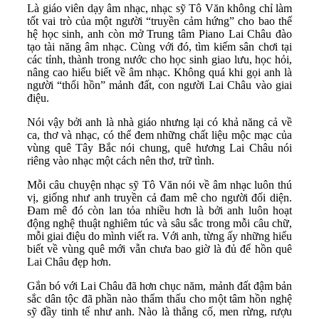
Là giáo viên dạy âm nhạc, nhạc sỹ Tô Văn không chỉ làm
tốt vai trò của một người “truyền cảm hứng” cho bao thế
hệ học sinh, anh còn mở Trung tâm Piano Lai Châu đào
tạo tài năng âm nhạc. Cùng với đó, tìm kiếm sân chơi tại
các tỉnh, thành trong nước cho học sinh giao lưu, học hỏi,
nâng cao hiểu biết về âm nhạc. Không quá khi gọi anh là
người “thổi hồn” mảnh đất, con người Lai Châu vào giai
điệu.
Nói vậy bởi anh là nhà giáo nhưng lại có khả năng cả về
ca, thơ và nhạc, có thể đem những chất liệu mộc mạc của
vùng quê Tây Bắc nói chung, quê hương Lai Châu nói
riêng vào nhạc một cách nên thơ, trữ tình.
Mỗi câu chuyện nhạc sỹ Tô Văn nói về âm nhạc luôn thú
vị, giống như anh truyền cả đam mê cho người đối diện.
Đam mê đó còn lan tỏa nhiều hơn là bởi anh luôn hoạt
động nghệ thuật nghiêm túc và sâu sắc trong mỗi câu chữ,
mỗi giai điệu do mình viết ra. Với anh, từng ấy những hiểu
biết về vùng quê mới vẫn chưa bao giờ là đủ để hồn quê
Lai Châu đẹp hơn.
Gắn bó với Lai Châu đã hơn chục năm, mảnh đất đậm bản
sắc dân tộc đã phần nào thẩm thấu cho một tâm hồn nghệ
sỹ đầy tinh tế như anh. Nào là thắng cố, men rừng, rượu