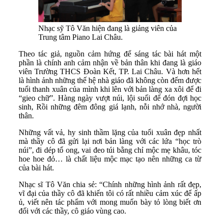
Nhạc sỹ Tô Văn hiện đang là giảng viên của
Trung tâm Piano Lai Châu.
Theo tác giả, nguồn cảm hứng để sáng tác bài hát một
phần là chính anh cảm nhận về bản thân khi đang là giáo
viên Trường THCS Đoàn Kết, TP. Lai Châu. Và hơn hết
là hình ảnh những thế hệ nhà giáo đã không còn đếm được
tuổi thanh xuân của mình khi lên với bản làng xa xôi để đi
“gieo chữ”. Hàng ngày vượt núi, lội suối để đón đợi học
sinh, Rồi những đêm đông giá lạnh, nỗi nhớ nhà, người
thân.
Những vất vả, hy sinh thầm lặng của tuổi xuân đẹp nhất
mà thầy cô đã gửi lại nơi bản làng với các lứa “học trò
núi”, đi dép tổ ong, vai đeo túi bằng chỉ mộc mẹ khâu, tóc
hoe hoe đỏ… là chất liệu mộc mạc tạo nên những ca từ
của bài hát.
Nhạc sĩ Tô Văn chia sẻ: “Chính những hình ảnh rất đẹp,
vĩ đại của thầy cô đã khiến tôi có rất nhiều cảm xúc để ấp
ủ, viết nên tác phẩm với mong muốn bày tỏ lòng biết ơn
đối với các thầy, cô giáo vùng cao.