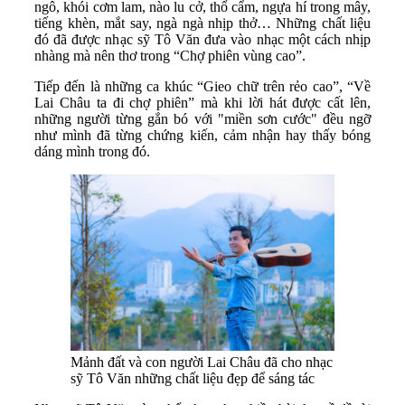
ngô, khói cơm lam, nào lu cở, thổ cẩm, ngựa hí trong mây,
tiếng khèn, mắt say, ngà ngà nhịp thở… Những chất liệu
đó đã được nhạc sỹ Tô Văn đưa vào nhạc một cách nhịp
nhàng mà nên thơ trong “Chợ phiên vùng cao”.
Tiếp đến là những ca khúc “Gieo chữ trên rẻo cao”, “Về
Lai Châu ta đi chợ phiên” mà khi lời hát được cất lên,
những người từng gắn bó với "miền sơn cước" đều ngỡ
như mình đã từng chứng kiến, cảm nhận hay thấy bóng
dáng mình trong đó.
Mảnh đất và con người Lai Châu đã cho nhạc
sỹ Tô Văn những chất liệu đẹp để sáng tác