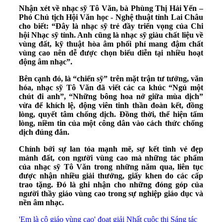
Nhận xét về nhạc sỹ Tô Văn, bà Phùng Thị Hải Yến –
Phó Chủ tịch Hội Văn học - Nghệ thuật tỉnh Lai Châu
cho biết: “Đây là nhạc sỹ trẻ đầy triển vọng của Chi
hội Nhạc sỹ tỉnh. Anh cũng là nhạc sỹ giàu chất liệu về
vùng đất, kỹ thuật hòa âm phối phí mang đậm chất
vùng cao nên dễ được chọn biểu diễn tại nhiều hoạt
động âm nhạc”.
Bên cạnh đó, là “chiến sỹ” trên mặt trận tư tưởng, văn
hóa, nhạc sỹ Tô Văn đã viết các ca khúc “Ngủ một
chút đi anh”, “Những bông hoa nở giữa mùa dịch”
vừa để khích lệ, động viên tinh thần đoàn kết, đồng
lòng, quyết tâm chống dịch. Đồng thời, thể hiện tấm
lòng, niềm tin của một công dân vào cách thức chống
dịch đúng đắn.
Chính bởi sự lan tỏa mạnh mẽ, sự kết tinh vẻ đẹp
mảnh đất, con người vùng cao mà những tác phẩm
của nhạc sỹ Tô Văn trong những năm qua, liên tục
được nhận nhiều giải thưởng, giấy khen do các cấp
trao tặng. Đó là ghi nhận cho những đóng góp của
người thầy giáo vùng cao trong sự nghiệp giáo dục và
nền âm nhạc.
'Em là cô giáo vùng cao' đoạt giải Nhất cuộc thi Sáng tác