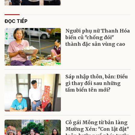
ĐỌC TIẾP
Người phụ nữ Thanh Hóa
biến củ "chống đói"
thành đặc sản vùng cao
Sáp nhập thôn, bản: Điều
gì thay đổi sau những
tấm biển tên mới?
Cô gái Mông từ bản làng
Mường Xén: "Con lật đật"