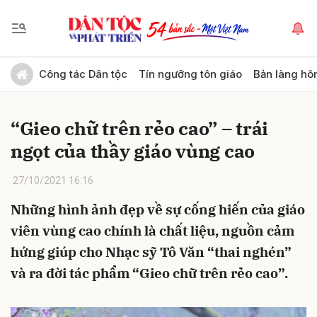
Gửi bình luận
Công tác Dân tộc
Tín ngưỡng tôn giáo
Bản làng hô
“Gieo chữ trên rẻo cao” – trái
ngọt của thầy giáo vùng cao
27/10/2021 16:16
Những hình ảnh đẹp về sự cống hiến của giáo
Hủy
Gửi
viên vùng cao chính là chất liệu, nguồn cảm
hứng giúp cho Nhạc sỹ Tô Văn “thai nghén”
và ra đời tác phẩm “Gieo chữ trên rẻo cao”.