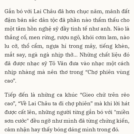
Gắn bó với Lai Châu đã hơn chục năm, mảnh đất
đậm bản sắc dân tộc đã phần nào thẩm thấu cho
một tâm hồn nghệ sỹ đầy tinh tế như anh. Nào là
thắng cố, men rừng, rượu ngô, khói cơm lam, nào
lu cở, thổ cẩm, ngựa hí trong mây, tiếng khèn,
mắt say, ngà ngà nhịp thở… Những chất liệu đó
đã được nhạc sỹ Tô Văn đưa vào nhạc một cách
nhịp nhàng mà nên thơ trong “Chợ phiên vùng
cao”.
Tiếp đến là những ca khúc “Gieo chữ trên rẻo
cao”, “Về Lai Châu ta đi chợ phiên” mà khi lời hát
được cất lên, những người từng gắn bó với "miền
sơn cước" đều ngỡ như mình đã từng chứng kiến,
cảm nhận hay thấy bóng dáng mình trong đó.