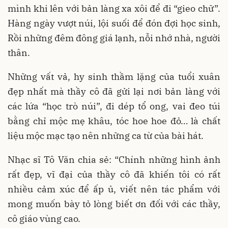
mình khi lên với bản làng xa xôi để đi “gieo chữ”.
Hàng ngày vượt núi, lội suối để đón đợi học sinh,
Rồi những đêm đông giá lạnh, nỗi nhớ nhà, người
thân.
Những vất vả, hy sinh thầm lặng của tuổi xuân
đẹp nhất mà thầy cô đã gửi lại nơi bản làng với
các lứa “học trò núi”, đi dép tổ ong, vai đeo túi
bằng chỉ mộc mẹ khâu, tóc hoe hoe đỏ… là chất
liệu mộc mạc tạo nên những ca từ của bài hát.
Nhạc sĩ Tô Văn chia sẻ: “Chính những hình ảnh
rất đẹp, vĩ đại của thầy cô đã khiến tôi có rất
nhiều cảm xúc để ấp ủ, viết nên tác phẩm với
mong muốn bày tỏ lòng biết ơn đối với các thầy,
cô giáo vùng cao.