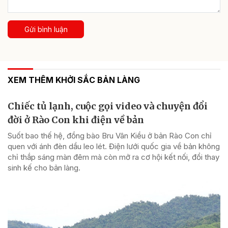
Gửi bình luận
XEM THÊM KHỞI SẮC BẢN LÀNG
Chiếc tủ lạnh, cuộc gọi video và chuyện đổi
đời ở Rào Con khi điện về bản
Suốt bao thế hệ, đồng bào Bru Vân Kiều ở bản Rào Con chỉ
quen với ánh đèn dầu leo lét. Điện lưới quốc gia về bản không
chỉ thắp sáng màn đêm mà còn mở ra cơ hội kết nối, đổi thay
sinh kế cho bản làng.