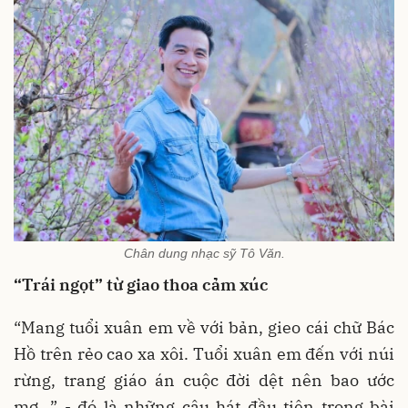
Chân dung nhạc sỹ Tô Văn.
“Trái ngọt” từ giao thoa cảm xúc
“Mang tuổi xuân em về với bản, gieo cái chữ Bác
Hồ trên rẻo cao xa xôi. Tuổi xuân em đến với núi
rừng, trang giáo án cuộc đời dệt nên bao ước
mơ…” - đó là những câu hát đầu tiên trong bài