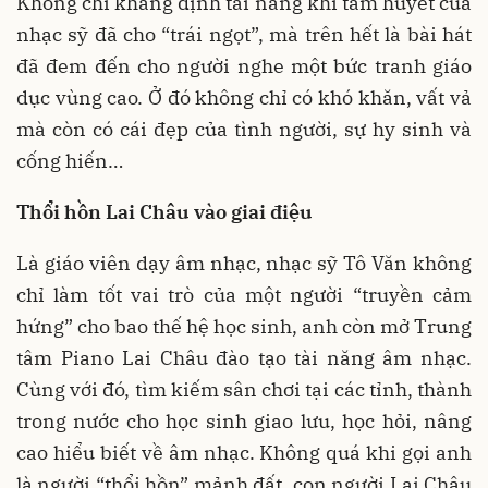
Không chỉ khẳng định tài năng khi tâm huyết của
nhạc sỹ đã cho “trái ngọt”, mà trên hết là bài hát
đã đem đến cho người nghe một bức tranh giáo
dục vùng cao. Ở đó không chỉ có khó khăn, vất vả
mà còn có cái đẹp của tình người, sự hy sinh và
cống hiến…
Thổi hồn Lai Châu vào giai điệu
Là giáo viên dạy âm nhạc, nhạc sỹ Tô Văn không
chỉ làm tốt vai trò của một người “truyền cảm
hứng” cho bao thế hệ học sinh, anh còn mở Trung
tâm Piano Lai Châu đào tạo tài năng âm nhạc.
Cùng với đó, tìm kiếm sân chơi tại các tỉnh, thành
trong nước cho học sinh giao lưu, học hỏi, nâng
cao hiểu biết về âm nhạc. Không quá khi gọi anh
là người “thổi hồn” mảnh đất, con người Lai Châu