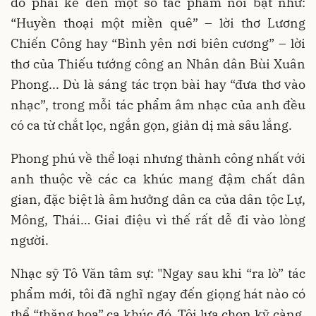
đó phải kể đến một số tác phẩm nổi bật như:
“Huyền thoại một miền quê” – lời thơ Lương
Chiến Công hay “Bình yên nơi biên cương” – lời
thơ của Thiếu tướng công an Nhân dân Bùi Xuân
Phong... Dù là sáng tác trọn bài hay “đưa thơ vào
nhạc”, trong mỗi tác phẩm âm nhạc của anh đều
có ca từ chắt lọc, ngắn gọn, giản dị mà sâu lắng.
Phong phú về thể loại nhưng thành công nhất với
anh thuộc về các ca khúc mang đậm chất dân
gian, đặc biệt là âm hưởng dân ca của dân tộc Lự,
Mông, Thái… Giai điệu vì thế rất dễ đi vào lòng
người.
Nhạc sỹ Tô Văn tâm sự: "Ngay sau khi “ra lò” tác
phẩm mới, tôi đã nghĩ ngay đến giọng hát nào có
thể “thăng hoa” ca khúc đó. Tôi lựa chọn kỹ càng,