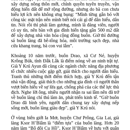
xây dựng nông thôn mới, chính quyền tuyên truyền, vận
động hiến đất để mở rộng đường, nhưng do bà con chưa
hiểu lợi ích nên không ưng bụng: “Mình từng gắn bó với
công tác mặt trận nên mình biết nói cái gì để dân hiểu, dân
tin. Nói rồi thì phải làm gương, mình là đảng viên, người
có uy tín, nên bàn với gia đình hiến tặng gần 500 m2 đất
để xây dựng nhà văn hóa cộng đồng buôn. Giờ thì đường
sá buôn làng đã bê-tông hóa, môi trường sạch đẹp, nhà
cửa khang trang, bà con vui lắm”.
Khoảng 10 năm trước, buôn Drao, xã Cư Né, huyện
Krông Búk, tỉnh Đắk Lắk là điểm nóng về an ninh trật tự.
Già Y Krú Ayun đã cùng các ngành chức năng địa phương
tổ chức nhiều cuộc gặp gỡ, giải thích cho người dân hiểu.
Tranh thủ những thời điểm thích hợp, già Y Krú đến tận
nhà vận động, giải thích cho những gia đình có người thân
vượt biên hiểu về sự lừa gạt, chống phá của các thế lực thù
địch. Nghe lời ông, nhiều người nhận ra sai lầm nên đã trở
về buôn làng chí thú làm ăn, phát triển kinh tế. “Giờ buôn
Drao đã bình yên, người dân chung tay xây dựng nếp
sống mới, buôn làng giàu đẹp”, già Y Krú nói.
Ở vùng biên giới Ia Mơr, huyện Chư Prông, Gia Lai, già
làng Ksor H’Blâm là “điểm tựa” của buôn làng. Hơn 20
năm làm “Bộ đội Cụ Hồ”, Ksor H’Blâm về hưu với quân