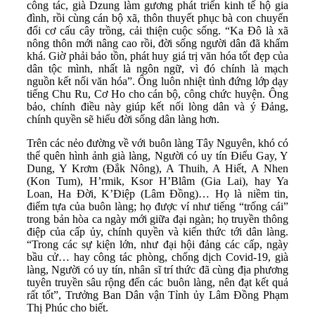
công tác, già Dzung làm gương phát triển kinh tế hộ gia
đình, rồi cùng cán bộ xã, thôn thuyết phục bà con chuyển
đổi cơ cấu cây trồng, cải thiện cuộc sống. “Ka Đô là xã
nông thôn mới nâng cao rồi, đời sống người dân đã khấm
khá. Giờ phải bảo tồn, phát huy giá trị văn hóa tốt đẹp của
dân tộc mình, nhất là ngôn ngữ, vì đó chính là mạch
nguồn kết nối văn hóa”. Ông luôn nhiệt tình đứng lớp dạy
tiếng Chu Ru, Cơ Ho cho cán bộ, công chức huyện. Ông
bảo, chính điều này giúp kết nối lòng dân và ý Đảng,
chính quyền sẽ hiểu đời sống dân làng hơn.
Trên các nẻo đường về với buôn làng Tây Nguyên, khó có
thể quên hình ảnh già làng, Người có uy tín Điểu Gay, Y
Dung, Y Krơm (Đắk Nông), A Thuih, A Hiết, A Nhen
(Kon Tum), H’rmik, Ksor H’Blâm (Gia Lai), hay Ya
Loan, Ha Đời, K’Điệp (Lâm Đồng)… Họ là niềm tin,
điểm tựa của buôn làng; họ được ví như tiếng “trống cái”
trong bản hòa ca ngày mới giữa đại ngàn; họ truyền thông
điệp của cấp ủy, chính quyền và kiến thức tới dân làng.
“Trong các sự kiện lớn, như đại hội đảng các cấp, ngày
bầu cử… hay công tác phòng, chống dịch Covid-19, già
làng, Người có uy tín, nhân sĩ trí thức đã cùng địa phương
tuyên truyền sâu rộng đến các buôn làng, nên đạt kết quả
rất tốt”, Trưởng Ban Dân vận Tỉnh ủy Lâm Đồng Phạm
Thị Phúc cho biết.