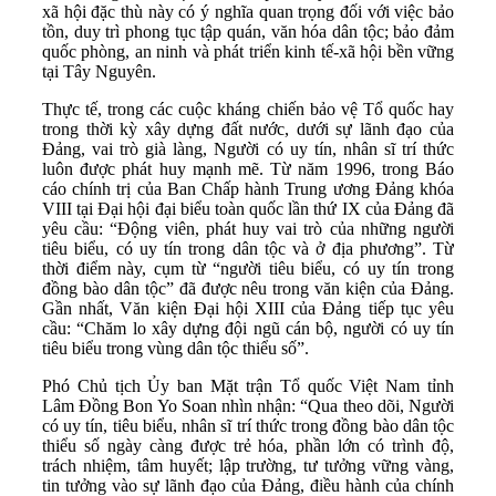
xã hội đặc thù này có ý nghĩa quan trọng đối với việc bảo
tồn, duy trì phong tục tập quán, văn hóa dân tộc; bảo đảm
quốc phòng, an ninh và phát triển kinh tế-xã hội bền vững
tại Tây Nguyên.
Thực tế, trong các cuộc kháng chiến bảo vệ Tổ quốc hay
trong thời kỳ xây dựng đất nước, dưới sự lãnh đạo của
Đảng, vai trò già làng, Người có uy tín, nhân sĩ trí thức
luôn được phát huy mạnh mẽ. Từ năm 1996, trong Báo
cáo chính trị của Ban Chấp hành Trung ương Đảng khóa
VIII tại Đại hội đại biểu toàn quốc lần thứ IX của Đảng đã
yêu cầu: “Động viên, phát huy vai trò của những người
tiêu biểu, có uy tín trong dân tộc và ở địa phương”. Từ
thời điểm này, cụm từ “người tiêu biểu, có uy tín trong
đồng bào dân tộc” đã được nêu trong văn kiện của Đảng.
Gần nhất, Văn kiện Đại hội XIII của Đảng tiếp tục yêu
cầu: “Chăm lo xây dựng đội ngũ cán bộ, người có uy tín
tiêu biểu trong vùng dân tộc thiểu số”.
Phó Chủ tịch Ủy ban Mặt trận Tổ quốc Việt Nam tỉnh
Lâm Đồng Bon Yo Soan nhìn nhận: “Qua theo dõi, Người
có uy tín, tiêu biểu, nhân sĩ trí thức trong đồng bào dân tộc
thiểu số ngày càng được trẻ hóa, phần lớn có trình độ,
trách nhiệm, tâm huyết; lập trường, tư tưởng vững vàng,
tin tưởng vào sự lãnh đạo của Đảng, điều hành của chính