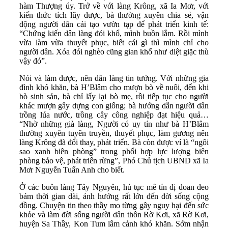
hàm Thượng úy. Trở về với làng Krông, xã Ia Mơr, với
kiến thức tích lũy được, bà thường xuyên chia sẻ, vận
động người dân cải tạo vườn tạp để phát triển kinh tế:
“Chứng kiến dân làng đói khổ, mình buồn lắm. Rồi mình
vừa làm vừa thuyết phục, biết cái gì thì mình chỉ cho
người dân. Xóa đói nghèo cũng gian khổ như diệt giặc thù
vậy đó”.
Nói và làm được, nên dân làng tin tưởng. Với những gia
đình khó khăn, bà H’Blâm cho mượn bò về nuôi, đến khi
bò sinh sản, bà chỉ lấy lại bò mẹ, rồi tiếp tục cho người
khác mượn gây dựng con giống; bà hướng dẫn người dân
trồng lúa nước, trồng cây công nghiệp đạt hiệu quả…
“Nhờ những già làng, Người có uy tín như bà H’Blâm
thường xuyên tuyên truyền, thuyết phục, làm gương nên
làng Krông đã đổi thay, phát triển. Bà còn được ví là “ngôi
sao xanh biên phòng” trong phối hợp lực lượng biên
phòng bảo vệ, phát triển rừng”, Phó Chủ tịch UBND xã Ia
Mơr Nguyễn Tuấn Anh cho biết.
Ở các buôn làng Tây Nguyên, hủ tục mê tín dị đoan đeo
bám thời gian dài, ảnh hưởng rất lớn đến đời sống cộng
đồng. Chuyện tin theo thầy mo từng gây nguy hại đến sức
khỏe và làm đời sống người dân thôn Rờ Kơi, xã Rờ Kơi,
huyện Sa Thầy, Kon Tum lâm cảnh khó khăn. Sớm nhận