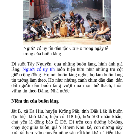
Người có uy tín dân tộc Cơ Ho trong ngày lễ
trọng của buôn làng
Đi suốt Tây Nguyên, qua những buôn làng, hình ảnh già
làng,
Người có uy tín
luôn hiện hữu như những trụ cột
giữa cộng đồng. Họ nói buôn làng nghe, họ làm buôn làng
tin tưởng làm theo. Họ như những cánh chim đầu đàn, dẫn
dắt người dân buôn làng vượt qua mọi thử thách, luôn
vững tin theo Đảng, Nhà nước.
Niềm tin của buôn làng
Jăt B, xã Ea Hiu, huyện Krông Pắk, tỉnh Đắk Lắk là buôn
đặc biệt khó khăn, hiện có 118 hộ, hơn 500 nhân khẩu,
chủ yếu là đồng bào Ê Đê. Đi trên con đường bê-tông
chạy dọc giữa buôn, già Y Bhem Knul kể, con đường này
xưa rất hẹp, vận chuyển nông sản rất khó khăn. Triển khai