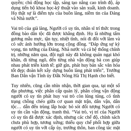
quyền; chủ động học tập, sáng tạo nâng cao trình độ, áp
dụng tiến bộ khoa học-kỹ thuật vào sản xuất, kinh doanh.
Họ thật sự là điểm tựa của buôn làng, niềm tin của Đảng
và Nhà nước”.
Vai trò của già làng, Người có uy tín, nhân sĩ trí thức trong
đồng bào dân tộc đã được khẳng định. Họ là những tấm
gương mẫu mực, tận tụy, nhiệt tình, nói đi đôi với làm và
có sức ảnh hưởng lớn trong cộng đồng. “Đáp ứng sự kỳ
vọng, tin tưởng của Đảng, Nhà nước và cả hệ thống chính
trị, những năm qua, đội ngũ này đã không quản ngại khó
khăn, đi từng ngõ, đến từng nhà vận động bà con giúp
nhau phát triển kinh tế; giữ gìn, phát huy bản sắc văn hóa
tốt đẹp; đoàn kết xây dựng buôn làng phát triển”, Trưởng
Ban Dân vận Tỉnh ủy Đắk Nông Hà Thị Hạnh cho biết.
Tuy nhiên, cũng cần nhìn nhận, thời gian qua, tại một số
địa phương, việc phân cấp quản lý, phân công vận động
người có uy tín phát huy vai trò còn lúng túng, có tình
trạng chồng chéo giữa cơ quan mặt trận, dân vận, dân
tộc… dẫn đến trùng lắp hoặc bỏ sót đối tượng Người có
uy tín cần vận động, tranh thủ. “Vai trò, vị trí của Người
có uy tín đã được xác định, nhưng các chế độ, chính sách
chưa phù hợp, tương xứng; thiếu quy chế phối hợp giữa
người có uy tín với cấp ủy, trưởng thôn, ban công tác mặt