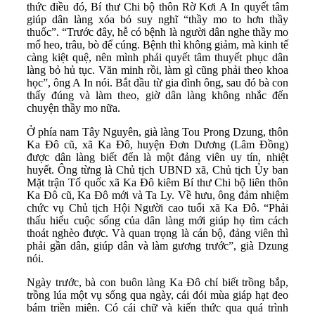
thức điều đó, Bí thư Chi bộ thôn Rờ Kơi A In quyết tâm
giúp dân làng xóa bỏ suy nghĩ “thầy mo to hơn thầy
thuốc”. “Trước đây, hễ có bệnh là người dân nghe thầy mo
mổ heo, trâu, bò để cúng. Bệnh thì không giảm, mà kinh tế
càng kiệt quệ, nên mình phải quyết tâm thuyết phục dân
làng bỏ hủ tục. Văn minh rồi, làm gì cũng phải theo khoa
học”, ông A In nói. Bắt đầu từ gia đình ông, sau đó bà con
thấy đúng và làm theo, giờ dân làng không nhắc đến
chuyện thầy mo nữa.
Ở phía nam Tây Nguyên, già làng Tou Prong Dzung, thôn
Ka Đô cũ, xã Ka Đô, huyện Đơn Dương (Lâm Đồng)
được dân làng biết đến là một đảng viên uy tín, nhiệt
huyết. Ông từng là Chủ tịch UBND xã, Chủ tịch Ủy ban
Mặt trận Tổ quốc xã Ka Đô kiêm Bí thư Chi bộ liên thôn
Ka Đô cũ, Ka Đô mới và Ta Ly. Về hưu, ông đảm nhiệm
chức vụ Chủ tịch Hội Người cao tuổi xã Ka Đô. “Phải
thấu hiểu cuộc sống của dân làng mới giúp họ tìm cách
thoát nghèo được. Và quan trọng là cán bộ, đảng viên thì
phải gần dân, giúp dân và làm gương trước”, già Dzung
nói.
Ngày trước, bà con buôn làng Ka Đô chỉ biết trồng bắp,
trồng lúa một vụ sống qua ngày, cái đói mùa giáp hạt đeo
bám triền miên. Có cái chữ và kiến thức qua quá trình