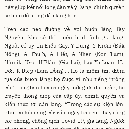
này giúp kết nối lòng dân và ý Đảng, chính quyền
sẽ hiểu đời sống dân làng hơn.
Trên các nẻo đường về với buôn làng Tây
Nguyên, khó có thể quên hình ảnh già làng,
Người có uy tín Điểu Gay, Y Dung, Y Krơm (Đắk
Nông), A Thuih, A Hiết, A Nhen (Kon Tum),
H’rmik, Ksor H’Blâm (Gia Lai), hay Ya Loan, Ha
Đời, K’Điệp (Lâm Đồng)… Họ là niềm tin, điểm
tựa của buôn làng; họ được ví như tiếng “trống
cái” trong bản hòa ca ngày mới giữa đại ngàn; họ
truyền thông điệp của cấp ủy, chính quyền và
kiến thức tới dân làng. “Trong các sự kiện lớn,
như đại hội đảng các cấp, ngày bầu cử… hay công
tác phòng, chống dịch Covid-19, già làng, Người