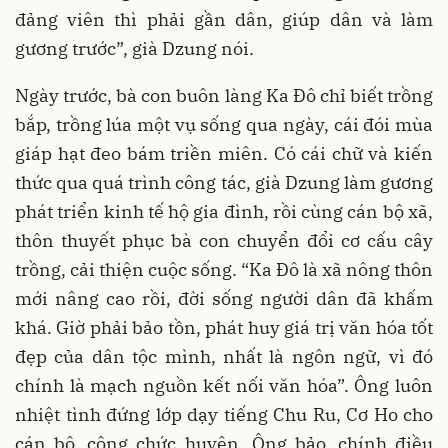
đảng viên thì phải gần dân, giúp dân và làm
gương trước”, già Dzung nói.
Ngày trước, bà con buôn làng Ka Đô chỉ biết trồng
bắp, trồng lúa một vụ sống qua ngày, cái đói mùa
giáp hạt đeo bám triền miên. Có cái chữ và kiến
thức qua quá trình công tác, già Dzung làm gương
phát triển kinh tế hộ gia đình, rồi cùng cán bộ xã,
thôn thuyết phục bà con chuyển đổi cơ cấu cây
trồng, cải thiện cuộc sống. “Ka Đô là xã nông thôn
mới nâng cao rồi, đời sống người dân đã khấm
khá. Giờ phải bảo tồn, phát huy giá trị văn hóa tốt
đẹp của dân tộc mình, nhất là ngôn ngữ, vì đó
chính là mạch nguồn kết nối văn hóa”. Ông luôn
nhiệt tình đứng lớp dạy tiếng Chu Ru, Cơ Ho cho
cán bộ, công chức huyện. Ông bảo, chính điều