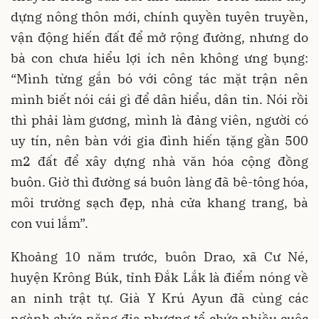
dựng nông thôn mới, chính quyền tuyên truyền,
vận động hiến đất để mở rộng đường, nhưng do
bà con chưa hiểu lợi ích nên không ưng bụng:
“Mình từng gắn bó với công tác mặt trận nên
mình biết nói cái gì để dân hiểu, dân tin. Nói rồi
thì phải làm gương, mình là đảng viên, người có
uy tín, nên bàn với gia đình hiến tặng gần 500
m2 đất để xây dựng nhà văn hóa cộng đồng
buôn. Giờ thì đường sá buôn làng đã bê-tông hóa,
môi trường sạch đẹp, nhà cửa khang trang, bà
con vui lắm”.
Khoảng 10 năm trước, buôn Drao, xã Cư Né,
huyện Krông Búk, tỉnh Đắk Lắk là điểm nóng về
an ninh trật tự. Già Y Krú Ayun đã cùng các
ngành chức năng địa phương tổ chức nhiều cuộc