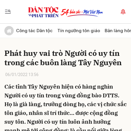
Gửi bình luận
Công tác Dân tộc
Tín ngưỡng tôn giáo
Bản làng hô
Phát huy vai trò Người có uy tín
trong các buôn làng Tây Nguyên
06/01/2022 13:56
Các tỉnh Tây Nguyên hiện có hàng nghìn
Hủy
Gửi
Người có uy tín trong vùng đồng bào DTTS.
Họ là già làng, trưởng dòng họ, các vị chức sắc
tôn giáo, nhân sĩ trí thức… được cộng đồng
suy tôn. Người có uy tín luôn ảnh hưởng
mạnh mẽ tới cộng đồng; là cầu nối giữa lòng