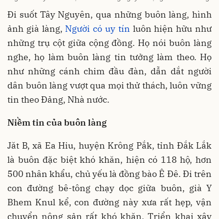
Đi suốt Tây Nguyên, qua những buôn làng, hình
ảnh già làng,
Người có uy tín
luôn hiện hữu như
những trụ cột giữa cộng đồng. Họ nói buôn làng
nghe, họ làm buôn làng tin tưởng làm theo. Họ
như những cánh chim đầu đàn, dẫn dắt người
dân buôn làng vượt qua mọi thử thách, luôn vững
tin theo Đảng, Nhà nước.
Niềm tin của buôn làng
Jăt B, xã Ea Hiu, huyện Krông Pắk, tỉnh Đắk Lắk
là buôn đặc biệt khó khăn, hiện có 118 hộ, hơn
500 nhân khẩu, chủ yếu là đồng bào Ê Đê. Đi trên
con đường bê-tông chạy dọc giữa buôn, già Y
Bhem Knul kể, con đường này xưa rất hẹp, vận
chuyển nông sản rất khó khăn. Triển khai xây