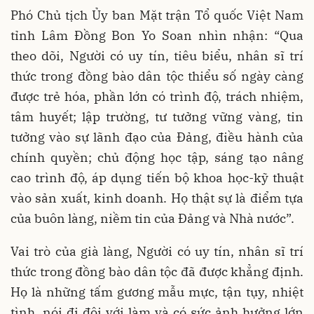
Phó Chủ tịch Ủy ban Mặt trận Tổ quốc Việt Nam
tỉnh Lâm Đồng Bon Yo Soan nhìn nhận: “Qua
theo dõi, Người có uy tín, tiêu biểu, nhân sĩ trí
thức trong đồng bào dân tộc thiểu số ngày càng
được trẻ hóa, phần lớn có trình độ, trách nhiệm,
tâm huyết; lập trường, tư tưởng vững vàng, tin
tưởng vào sự lãnh đạo của Đảng, điều hành của
chính quyền; chủ động học tập, sáng tạo nâng
cao trình độ, áp dụng tiến bộ khoa học-kỹ thuật
vào sản xuất, kinh doanh. Họ thật sự là điểm tựa
của buôn làng, niềm tin của Đảng và Nhà nước”.
Vai trò của già làng, Người có uy tín, nhân sĩ trí
thức trong đồng bào dân tộc đã được khẳng định.
Họ là những tấm gương mẫu mực, tận tụy, nhiệt
tình, nói đi đôi với làm và có sức ảnh hưởng lớn