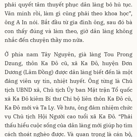
phải quyết tâm thuyết phục dân làng bỏ hủ tục.
Văn minh rồi, làm gì cũng phải theo khoa học”,
ông A In nói. Bắt đầu từ gia đình ông, sau đó bà
con thấy đúng và làm theo, giờ dân làng không
nhắc đến chuyện thầy mo nữa.
Ở phía nam Tây Nguyên, già làng Tou Prong
Dzung, thôn Ka Đô cũ, xã Ka Đô, huyện Đơn
Dương (Lâm Đồng) được dân làng biết đến là một
đảng viên uy tín, nhiệt huyết. Ông từng là Chủ
tịch UBND xã, Chủ tịch Ủy ban Mặt trận Tổ quốc
xã Ka Đô kiêm Bí thư Chi bộ liên thôn Ka Đô cũ,
Ka Đô mới và Ta Ly. Về hưu, ông đảm nhiệm chức
vụ Chủ tịch Hội Người cao tuổi xã Ka Đô. “Phải
thấu hiểu cuộc sống của dân làng mới giúp họ tìm
cách thoát nghèo được. Và quan trọng là cán bộ,