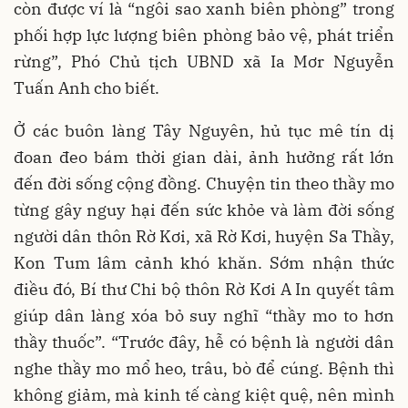
còn được ví là “ngôi sao xanh biên phòng” trong
phối hợp lực lượng biên phòng bảo vệ, phát triển
rừng”, Phó Chủ tịch UBND xã Ia Mơr Nguyễn
Tuấn Anh cho biết.
Ở các buôn làng Tây Nguyên, hủ tục mê tín dị
đoan đeo bám thời gian dài, ảnh hưởng rất lớn
đến đời sống cộng đồng. Chuyện tin theo thầy mo
từng gây nguy hại đến sức khỏe và làm đời sống
người dân thôn Rờ Kơi, xã Rờ Kơi, huyện Sa Thầy,
Kon Tum lâm cảnh khó khăn. Sớm nhận thức
điều đó, Bí thư Chi bộ thôn Rờ Kơi A In quyết tâm
giúp dân làng xóa bỏ suy nghĩ “thầy mo to hơn
thầy thuốc”. “Trước đây, hễ có bệnh là người dân
nghe thầy mo mổ heo, trâu, bò để cúng. Bệnh thì
không giảm, mà kinh tế càng kiệt quệ, nên mình