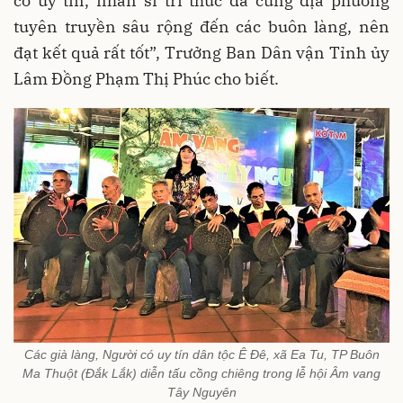
có uy tín, nhân sĩ trí thức đã cùng địa phương
tuyên truyền sâu rộng đến các buôn làng, nên
đạt kết quả rất tốt”, Trưởng Ban Dân vận Tỉnh ủy
Lâm Đồng Phạm Thị Phúc cho biết.
Các già làng, Người có uy tín dân tộc Ê Đê, xã Ea Tu, TP Buôn
Ma Thuột (Đắk Lắk) diễn tấu cồng chiêng trong lễ hội Âm vang
Tây Nguyên