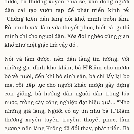
được, bà thường xuyên chia sẻ, vận động người
dân cải tạo vườn tạp để phát triển kinh tế:
“Chứng kiến dân làng đói khổ, mình buồn lắm.
Rồi mình vừa làm vừa thuyết phục, biết cái gì thì
mình chỉ cho người dân. Xóa đói nghèo cũng gian
khổ như diệt giặc thù vậy đó”.
Nói và làm được, nên dân làng tin tưởng. Với
những gia đình khó khăn, bà H’Blâm cho mượn
bò về nuôi, đến khi bò sinh sản, bà chỉ lấy lại bò
mẹ, rồi tiếp tục cho người khác mượn gây dựng
con giống; bà hướng dẫn người dân trồng lúa
nước, trồng cây công nghiệp đạt hiệu quả… “Nhờ
những già làng, Người có uy tín như bà H’Blâm
thường xuyên tuyên truyền, thuyết phục, làm
gương nên làng Krông đã đổi thay, phát triển. Bà