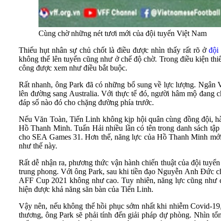
Cùng chờ những nét tươi mới của đội tuyển Việt Nam
Thiếu hụt nhân sự chủ chốt là điều được nhìn thấy rất rõ ở
đội
không thể lên tuyển cũng như ở chế độ chờ. Trong điều kiện thi
công được xem như điều bắt buộc.
Rất nhanh, ông Park đã có những bổ sung về lực lượng. Ngân V
lên đường sang Australia. Với thực tế đó, người hâm mộ đang c
đáp số nào đó cho chặng đường phía trước.
Nếu Văn Toàn, Tiến Linh không kịp hội quân cùng đồng đội, h
Hồ Thanh Minh. Tuấn Hải nhiều lần có tên trong danh sách tậ
cho SEA Games 31. Hơn thế, năng lực của Hồ Thanh Minh mới ch
như thế này.
Rất dễ nhận ra, phương thức vận hành chiến thuật của đội tuyển 
trung phong. Với ông Park, sau khi tiền đạo Nguyễn Anh Đức chi
AFF Cup 2021 không như cao. Tuy nhiên, năng lực cũng như đó
hiện được khả năng săn bàn của Tiến Linh.
Vậy nên, nếu không thể hồi phục sớm nhất khi nhiễm Covid-19,
thương, ông Park sẽ phải tính đến giải pháp dự phòng. Nhìn tổ