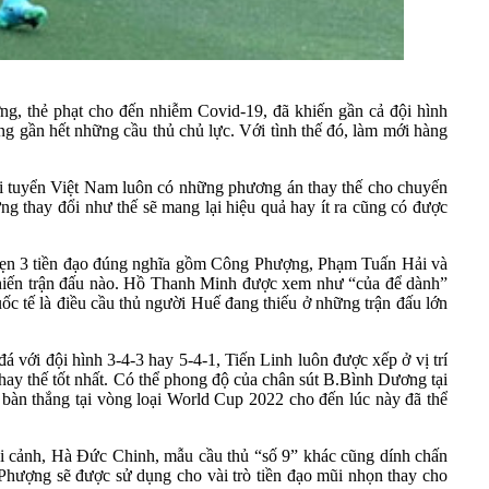
ng, thẻ phạt cho đến nhiễm Covid-19, đã khiến gần cả đội hình
ng gần hết những cầu thủ chủ lực. Với tình thế đó, làm mới hàng
ội tuyển Việt Nam luôn có những phương án thay thế cho chuyến
g thay đổi như thế sẽ mang lại hiệu quả hay ít ra cũng có được
 vẹn 3 tiền đạo đúng nghĩa gồm Công Phượng, Phạm Tuấn Hải và
chiến trận đấu nào. Hồ Thanh Minh được xem như “của để dành”
 tế là điều cầu thủ người Huế đang thiếu ở những trận đấu lớn
á với đội hình 3-4-3 hay 5-4-1, Tiến Linh luôn được xếp ở vị trí
hay thế tốt nhất. Có thể phong độ của chân sút B.Bình Dương tại
àn thắng tại vòng loại World Cup 2022 cho đến lúc này đã thể
ối cảnh, Hà Đức Chinh, mẫu cầu thủ “số 9” khác cũng dính chấn
 Phượng sẽ được sử dụng cho vài trò tiền đạo mũi nhọn thay cho