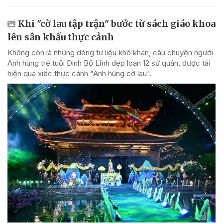
Khi "cờ lau tập trận" bước từ sách giáo khoa
lên sân khấu thực cảnh
Không còn là những dòng tư liệu khô khan, câu chuyện người
Anh hùng trẻ tuổi Đinh Bộ Lĩnh dẹp loạn 12 sứ quân, được tái
hiện qua xiếc thực cảnh "Anh hùng cờ lau".