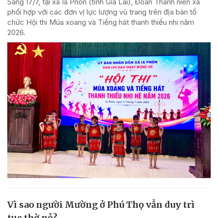
Sáng 17/7, tại xã Ia Pnôn (tỉnh Gia Lai), Đoàn Thanh niên xã
phối hợp với các đơn vị lực lượng vũ trang trên địa bàn tổ
chức Hội thi Múa xoang và Tiếng hát thanh thiếu nhi năm
2026.
Vì sao người Mường ở Phú Thọ vẫn duy trì
tục thờ nỏ?