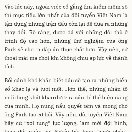
Vào lúc này, ngoài việc cố gắng tìm kiếm điểm số
thì mục tiêu lớn nhất của đội tuyển Việt Nam là
tận dụng những trận đấu còn lại để đưa ra những
thay đổi. Rõ ràng, được đá với những đối thủ ở
trình độ cao hơn, những thử nghiệm của ông
Park sẽ cho ra đáp án thực chất hơn. Vậy nên, cứ
thoải mái mà chơi khi không chịu áp lực về thành
tích.
Bối cảnh khó khăn biết đâu sẽ tạo ra những biến
số khác lạ và tươi mới. Hơn thế, những nhân tố
mới đang khát khao được ra sân để thể hiện năng
của mình. Họ nung nấu quyết tâm và mong chờ
ông Park tạo cơ hội. Vậy nên, đội tuyển Việt Nam
hãy cứ “xới tung” lực lượng, làm mới đội hình,
thay đổi nhân sự. Ngoài bài toán “chữa cháy”