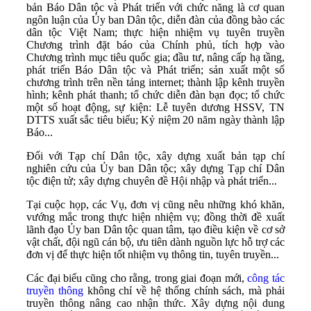
bản Báo Dân tộc và Phát triển với chức năng là cơ quan
ngôn luận của Ủy ban Dân tộc, diễn đàn của đồng bào các
dân tộc Việt Nam; thực hiện nhiệm vụ tuyên truyền
Chương trình đặt báo của Chính phủ, tích hợp vào
Chương trình mục tiêu quốc gia; đầu tư, nâng cấp hạ tầng,
phát triển Báo Dân tộc và Phát triển; sản xuất một số
chương trình trên nền tảng internet; thành lập kênh truyền
hình; kênh phát thanh; tổ chức diễn đàn bạn đọc; tổ chức
một số hoạt động, sự kiện: Lễ tuyên dương HSSV, TN
DTTS xuất sắc tiêu biểu; Kỷ niệm 20 năm ngày thành lập
Báo...
Đối với Tạp chí Dân tộc, xây dựng xuất bản tạp chí
nghiên cứu của Ủy ban Dân tộc; xây dựng Tạp chí Dân
tộc điện tử; xây dựng chuyên đề Hội nhập và phát triển...
Tại cuộc họp, các Vụ, đơn vị cũng nêu những khó khăn,
vướng mắc trong thực hiện nhiệm vụ; đồng thời đề xuất
lãnh đạo Ủy ban Dân tộc quan tâm, tạo điều kiện về cơ sở
vật chất, đội ngũ cán bộ, ưu tiên dành nguồn lực hỗ trợ các
đơn vị để thực hiện tốt nhiệm vụ thông tin, tuyên truyền...
Các đại biểu cũng cho rằng, trong giai đoạn mới,
công tác
truyền thông
không chỉ về hệ thống chính sách, mà phải
truyền thông nâng cao nhận thức. Xây dựng nội dung