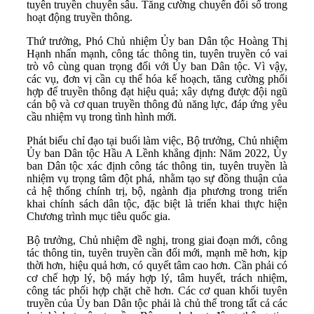
tuyên truyền chuyên sâu. Tăng cường chuyển đổi số trong
hoạt động truyền thông.
Thứ trưởng, Phó Chủ nhiệm Ủy ban Dân tộc Hoàng Thị
Hạnh nhấn mạnh, công tác thông tin, tuyên truyền có vai
trò vô cùng quan trọng đối với Ủy ban Dân tộc. Vì vậy,
các vụ, đơn vị cần cụ thể hóa kế hoạch, tăng cường phối
hợp để truyền thông đạt hiệu quả; xây dựng được đội ngũ
cán bộ và cơ quan truyền thông đủ năng lực, đáp ứng yêu
cầu nhiệm vụ trong tình hình mới.
Phát biểu chỉ đạo tại buổi làm việc, Bộ trưởng, Chủ nhiệm
Ủy ban Dân tộc Hầu A Lềnh khẳng định: Năm 2022, Ủy
ban Dân tộc xác định công tác thông tin, tuyên truyền là
nhiệm vụ trọng tâm đột phá, nhằm tạo sự đồng thuận của
cả hệ thống chính trị, bộ, ngành địa phương trong triển
khai chính sách dân tộc, đặc biệt là triển khai thực hiện
Chương trình mục tiêu quốc gia.
Bộ trưởng, Chủ nhiệm đề nghị, trong giai đoạn mới, công
tác thông tin, tuyên truyền cần đổi mới, mạnh mẽ hơn, kịp
thời hơn, hiệu quả hơn, có quyết tâm cao hơn. Cần phải có
cơ chế hợp lý, bộ máy hợp lý, tâm huyết, trách nhiệm,
công tác phối hợp chặt chẽ hơn. Các cơ quan khối tuyên
truyền của Ủy ban Dân tộc phải là chủ thể trong tất cả các