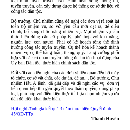
loại hình tuyên truyền. Bên cạnh hoạt động thông tin,
tuyên truyền, cần xây dựng được hệ thống cơ sở dữ liệu về
công tác dân tộc.
Bộ trưởng, Chủ nhiệm cũng đề nghị các đơn vị rà soát lại
toàn bộ nhiệm vụ, so với yêu cầu mới đặt ra, để điều
chỉnh, bổ sung chức năng nhiệm vụ. Mọi nhiệm vụ cần
thực hiện đúng căn cứ pháp lý, phù hợp với khả năng,
nguồn lực, con người. Phải có kế hoạch tổng thể định
hướng công tác tuyên truyền. Cụ thể hóa kế hoạch thành
nhiệm vụ cụ thể hằng tuần, tháng, quý. Tăng cường phối
hợp với các cơ quan truyền thông để lan tỏa hoạt động của
Ủy ban Dân tộc, thực hiện chính sách dân tộc.
Đối với các kiến nghị của các đơn vị liên quan đến bộ máy
tổ chức, cơ sở vật chất, các dự án, đề án..., Bộ trưởng, Chủ
nhiệm Hầu A lềnh đã giải đáp và đề nghị các vụ, đơn vị
liên quan tiếp thu giải quyết theo thẩm quyền, đúng pháp
luật, phù hợp với điều kiện thực tế. Lựa chọn nhiệm vụ ưu
tiên để triển khai thực hiện.
Hội nghị đánh giá kết quả 3 năm thực hiện Quyết định
45/QĐ-TTg
Thanh Huyền